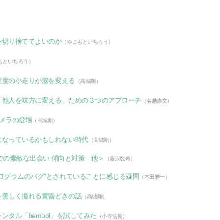
を切り捨ててよいのか
（やまもといちろう）
もといちろう）
」程度の小走りが脳を変える
（高城剛）
「他人を味方に変える」ための３つのアプローチ
（名越康文）
メラの登場
（高城剛）
になっているかもしれない時代
（高城剛）
館での素敵な出会い 傾向と対策 他＞
（藤沢数希）
ログラムのバグ”とされていることに感じる疑問
（本田雅一）
を美しく撮れる黄昏どきの話
（高城剛）
タル「bemool」を試してみた
（小寺信良）