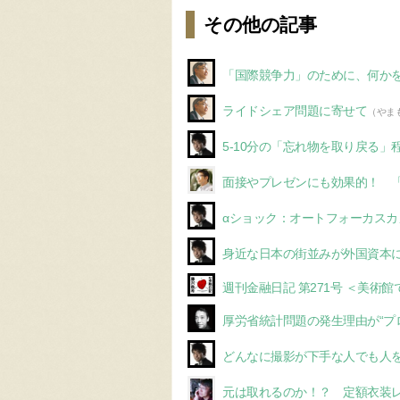
その他の記事
「国際競争力」のために、何か
ライドシェア問題に寄せて
（やま
5-10分の「忘れ物を取り戻る
面接やプレゼンにも効果的！ 
αショック：オートフォーカスカ
身近な日本の街並みが外国資本
週刊金融日記 第271号 ＜美術
厚労省統計問題の発生理由が“プ
どんなに撮影が下手な人でも人
元は取れるのか！？ 定額衣装レン