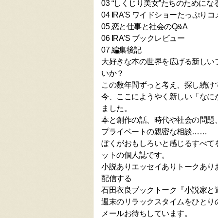
03 “しくじり美女”たちのためにな
04 IRA'S ワイドショーたっぷり
05 恋と仕事と社会のQ&A
06 IRA'S ブックレビュー
07 編集後記
大好きな本の世界を広げる新しい
いか？
この数年間ずっと考え、探し続け
今、ここにようやく新しい「なに
ました。
本と創作の話、時代や社会の問題
プライベートの親密な相談……
ぼくがおもしろいと感じるすべて
ットの個人誌です。
小説ありエッセイありトークあり
配信する
石田衣良ブックトーク『小説家と
週末のリラックスタイムをひとり
メールお待ちしています。