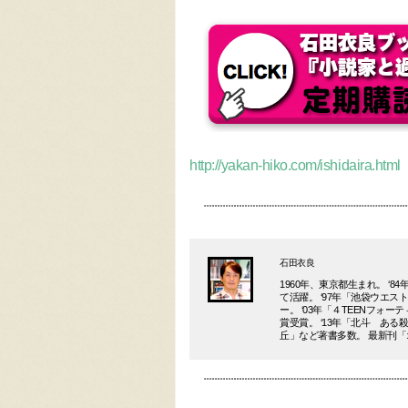
http://yakan-hiko.com/ishidaira.html
石田衣良
1960年、東京都生まれ。 
て活躍。 ‘97年「池袋ウエ
ー。 ‘03年「４TEENフォ
賞受賞。 ‘13年「北斗 あ
丘」など著書多数。 最新刊「オネスティ