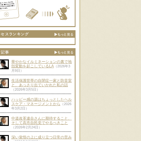
華やかなイルミネーションの裏で地
殻変動を起こしているLA
（2026年3
月9日）
生活保護世帯の自閉症一家と防音室
と、あっさり出ていかれた私の話
（2026年3月5日）
ハッピー感の源はちょっとしたヘル
スケア・マネージメントから
（2026
年3月2日）
中道改革連合さんに期待すること、
そして高市自民党でやるべきこと
（2026年2月24日）
深い覚悟の上に成り立つ日常の営み