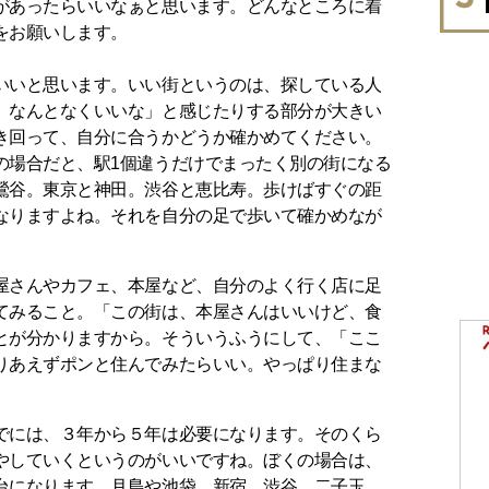
があったらいいなぁと思います。どんなところに着
をお願いします。
いいと思います。いい街というのは、探している人
、なんとなくいいな」と感じたりする部分が大きい
き回って、自分に合うかどうか確かめてください。
の場合だと、駅1個違うだけでまったく別の街になる
鶯谷。東京と神田。渋谷と恵比寿。歩けばすぐの距
なりますよね。それを自分の足で歩いて確かめなが
屋さんやカフェ、本屋など、自分のよく行く店に足
てみること。「この街は、本屋さんはいいけど、食
とが分かりますから。そういうふうにして、「ここ
りあえずポンと住んでみたらいい。やっぱり住まな
でには、３年から５年は必要になります。そのくら
やしていくというのがいいですね。ぼくの場合は、
台になります。月島や池袋、新宿、渋谷、二子玉