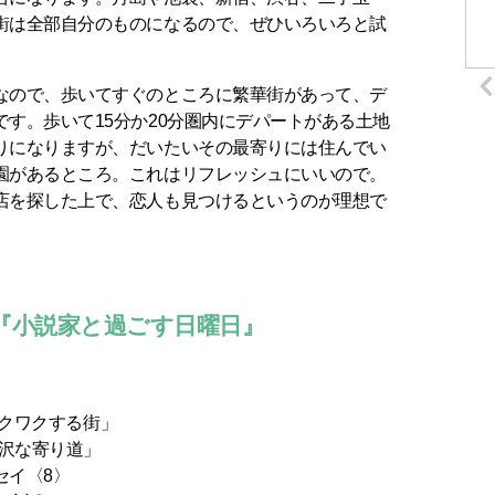
街は全部自分のものになるので、ぜひいろいろと試
なので、歩いてすぐのところに繁華街があって、デ
す。歩いて15分か20分圏内にデパートがある土地
りになりますが、だいたいその最寄りには住んでい
園があるところ。これはリフレッシュにいいので。
店を探した上で、恋人も見つけるというのが理想で
『小説家と過ごす日曜日』
でワクワクする街」
贅沢な寄り道」
セイ〈8〉