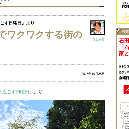
ごす日曜日』より
でワクワクする街の
石田衣良
石
「
家
[料金(
[発行
2015年10月28日
金曜日
と過ごす日曜日
」より