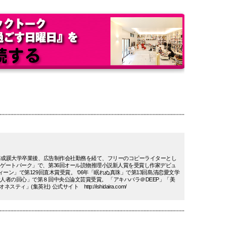
‘84年成蹊大学卒業後、広告制作会社勤務を経て、フリーのコピーライターとし
ストゲートパーク」で、第36回オール読物推理小説新人賞を受賞し作家デビュ
ーティーン」で第129回直木賞受賞。 ‘06年「眠れぬ真珠」で第13回島清恋愛文学
る殺人者の回心」で第８回中央公論文芸賞受賞。 「アキハバラ＠DEEP」「美
」(集英社) 公式サイト http://ishidaira.com/