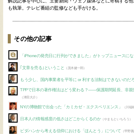
解説記事を中心に、主要新聞・ウェブ媒体などに寄稿する他
も執筆。テレビ番組の監修なども手がける。
その他の記事
「iPhoneの発売日に行列ができました」がトップニュースに
｢文章を売る｣ということ
（茂木健一郎）
もう少し、国内事業者を平等に or 利する法制はできないのだ
TPPで日本の著作権法はどう変わる？――保護期間延長、非
（津田大介）
NYの博物館で出会った「カミカゼ・エクスペリエンス」
（川端
日本人の情報感度の低さはどこからくるのか
（やまもといちろう）
ピダハンから考える信仰における「ほんとう」について
（甲野善