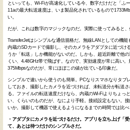
といっても、Wi-Fiが高速化している今、数字だけだと「ふ
11aの最大転送速度は、いま製品化されているもので1733Mb
い。
だが、これは数字のマジックなのだ。実際に使ってみると、
TransferJetはシンプルな通信規格だ。無線LANとしての機能もな
内蔵のSDカードで撮影し、そのカメラをアダプタに近づけ
うか「転送」しか機能がないのだ。しかも、超近距離で他の
くい、4.48GHz帯で飛ばす。なので、実効速度が常に高い
375Mbpsなのだが、常にほぼこの値が出ている印象だ。
シンプルで速いから使うのも簡単。PCなりスマホなりタブ
しておき、撮影したカメラを近づければ、未転送分が転送さ
る。ファイルの転送速度だけなら、内蔵のWi-Fiよりちょっ
い、くらいのものだが、なにより手軽。接続設定もない。接
いか。撮影して機器で使えるようになるまでの時間では比べ
・アダプタにカメラを近づけるだけ。アプリを立ち上げ「受
て、あとは待つだけのシンプルさだ。