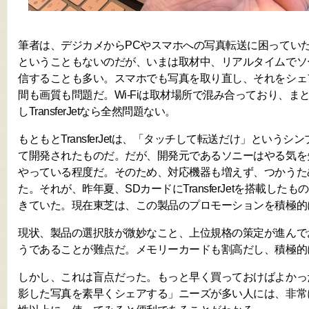
筆者は、デジカメからPCやスマホへの写真転送に困ってい
ということもないのだが、いまは取材中、リアルタイムでソ
信することも多い。スマホでも写真を取り直し、それをシェ
間も画質も問題だ。Wi-Fiは取材場所で混み合っており、ま
しTransferJetなら全然問題ない。
もともとTransferJetは、「タッチして転送だけ」という
て開発されたものだ。だが、開発元であるソニーはやる気を
やっている程度だ。そのため、対応機器も増えず、つかうた
た。それが、昨年夏、SDカードにTransferJetを搭載した
きていた。現在東芝は、この製品のプロモーションを積極的
現状、製品の選択肢が微妙なこと、上位規格の策定が進んで
うであることが難点だ。メモリーカードも割高だし、積極的
しかし、これは盲点だった。もっと早く買っておけばよかっ
影した写真を素早くシェアする」ニーズが多い人には、非常