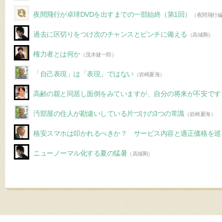
夜間飛行が卓球DVDを出すまでの一部始終（第1回）
（夜間飛行
過去に区切りをつけ次のチャンスとピンチに備える
（高城剛）
権力者とは何か
（茂木健一郎）
「自己表現」は「表現」ではない
（岩崎夏海）
高齢の親と同居し面倒をみていますが、自分の将来が不安です
汚部屋の住人が勘違いしている片づけの3つの常識
（岩崎夏海）
格安スマホは叩かれるべきか？ サービス内容と適正価格を巡
ニューノーマル化する夏の猛暑
（高城剛）