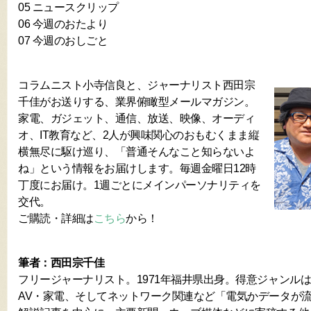
05 ニュースクリップ
06 今週のおたより
07 今週のおしごと
コラムニスト小寺信良と、ジャーナリスト西田宗
千佳がお送りする、業界俯瞰型メールマガジン。
家電、ガジェット、通信、放送、映像、オーディ
オ、IT教育など、2人が興味関心のおもむくまま縦
横無尽に駆け巡り、「普通そんなこと知らないよ
ね」という情報をお届けします。毎週金曜日12時
丁度にお届け。1週ごとにメインパーソナリティを
交代。
ご購読・詳細は
こちら
から！
筆者：西田宗千佳
フリージャーナリスト。1971年福井県出身。得意ジャンル
AV・家電、そしてネットワーク関連など「電気かデータが