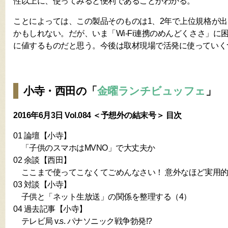
性以上に、使ってみると便利であることがわかる。
ことによっては、この製品そのものは1、2年で上位規格が
かもしれない。だが、いま「Wi-Fi連携のめんどくささ」に
に値するものだと思う。今後は取材現場で活発に使っていく
小寺・西田の「
金曜ランチビュッフェ
」
2016年6月3日 Vol.084 ＜予想外の結末号＞ 目次
01 論壇【小寺】
「子供のスマホはMVNO」で大丈夫か
02 余談【西田】
ここまで使ってこなくてごめんなさい！ 意外なほど実用的だった「
03 対談【小寺】
子供と「ネット生放送」の関係を整理する（4）
04 過去記事【小寺】
テレビ局 v.s. パナソニック戦争勃発!?