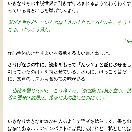
いきなりその小説世界に引きずり込まれるようでわくわくす
っている書き出しを挙げてみよう。
僕が芝生を刈っていたのは十八か十九のころだから、もう十
なる。けっこう昔だ。
ーー『午
作品全体のたたずまいを表象するよい書き出しだ。
さりげなさの中に、読者をもって「んッ？」と感じさせるし
刈っていたのは）を持たせている。さらに、けっこう昔だ…
に、文章のリズムも含めての味がある。
山路を登りながら、こう考えた。智に働けば角が立つ。情
地を通せば窮屈だ。兎角に人の世は住みにくい。
いきなり大きな結論から入るようで読者を唸らせる。書き出
は猫である……のインパクトには負けるけれど、私としては