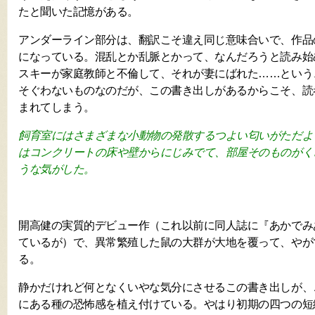
たと聞いた記憶がある。
アンダーライン部分は、翻訳こそ違え同じ意味合いで、作品
になっている。混乱とか乱脈とかって、なんだろうと読み始
スキーが家庭教師と不倫して、それが妻にばれた……という
そぐわないものなのだが、この書き出しがあるからこそ、読
まれてしまう。
飼育室にはさまざまな小動物の発散するつよい匂いがただよ
はコンクリートの床や壁からにじみでて、部屋そのものがく
うな気がした。
開高健の実質的デビュー作（これ以前に同人誌に『あかでみ
ているが）で、異常繁殖した鼠の大群が大地を覆って、やが
る。
静かだけれど何となくいやな気分にさせるこの書き出しが、
にある種の恐怖感を植え付けている。やはり初期の四つの短