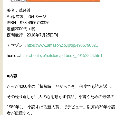
著者：草薙渉
A5版並製、264ページ
ISBN：978-4906790326
定価2000円＋税
夜間飛行 2018年7月25日刊
アマゾン→
https://www.amazon.co.jp/dp/4906790321
honto→
https://honto.jp/netstore/pd-book_29152814.html
■内容
たった4000字の「超短編」だからこそ、何度でも読み返し
その繰り返しが「人の心を動かす作品」を書くための最強の
1989年に「小説すばる新人賞」でデビュー。以来約30年小
者が伝授する、