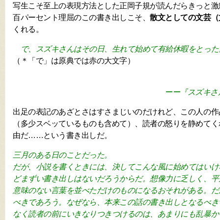
写生こそ至上の表現方法とした正岡子規が読んだらきっと激
百パーセント理屈のこの書き出しこそ、
散文としての文芸（
くれる。
で、スズキさんはその日、生れて始めて有給休暇をとった
（＊「で」は原典では赤の大文字）
ーー『スズキさ
出足の表記のあざとさはすさまじいのだけれど、この人の作
（多少スベッているものも含めて）、読者の怒りを静めてく
由だ……という書き出しだ。
三月のある日のことだった。
だが、小説を書くときには、決してこんな風に始めてはいけ
どまずい書き出しはないだろうからだ。想像力に乏しく、平
意味のない言葉を並べただけのものになるおそれがある。だ
べきであろう。なぜなら、本来この話の書き出しとなるべき
なく読者の前にいきなりつきつけるのは、あまりにも乱暴か