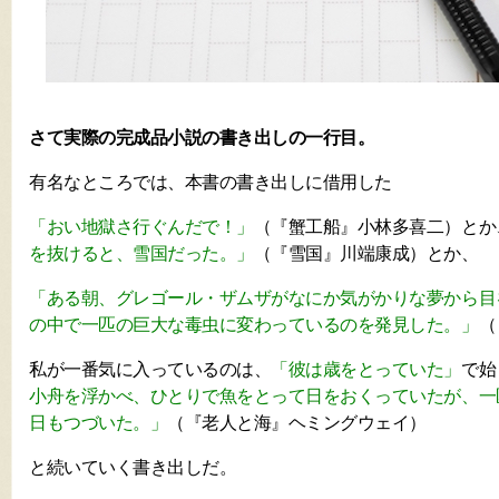
さて実際の完成品小説の書き出しの一行目。
有名なところでは、本書の書き出しに借用した
「おい地獄さ行ぐんだで！」
（『蟹工船』小林多喜二）とか
を抜けると、雪国だった。」
（『雪国』川端康成）とか、
「ある朝、グレゴール・ザムザがなにか気がかりな夢から目
の中で一匹の巨大な毒虫に変わっているのを発見した。」
（
私が一番気に入っているのは、
「彼は歳をとっていた」
で始
小舟を浮かべ、ひとりで魚をとって日をおくっていたが、一
日もつづいた。」
（
『老人と海』ヘミングウェイ）
と続いていく書き出しだ。