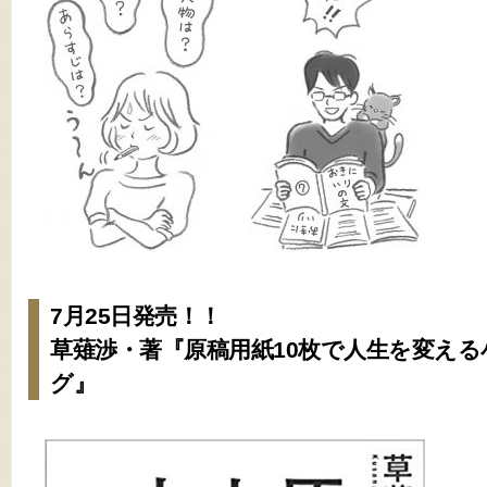
7月25日発売！！
草薙渉・著『原稿用紙10枚で人生を変え
グ』