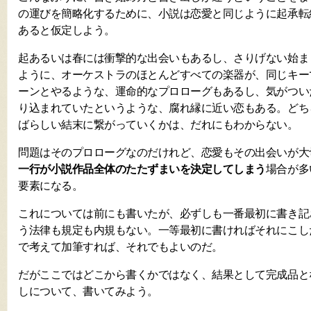
の運びを簡略化するために、小説は恋愛と同じように起承転
あると仮定しよう。
起あるいは春には衝撃的な出会いもあるし、さりげない始ま
ように、オーケストラのほとんどすべての楽器が、同じキー
ーンとやるような、運命的なプロローグもあるし、気がつい
り込まれていたというような、腐れ縁に近い恋もある。どち
ばらしい結末に繋がっていくかは、だれにもわからない。
問題はそのプロローグなのだけれど、恋愛もその出会いが大
一行が小説作品全体のたたずまいを決定してしまう
場合が多
要素になる。
これについては前にも書いたが、必ずしも一番最初に書き記
う法律も規定も内規もない。一等最初に書ければそれにこし
で考えて加筆すれば、それでもよいのだ。
だがここではどこから書くかではなく、結果として完成品と
しについて、書いてみよう。