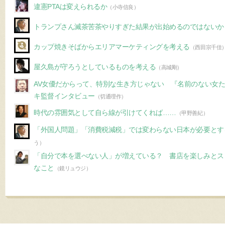
違憲PTAは変えられるか
（小寺信良）
トランプさん滅茶苦茶やりすぎた結果が出始めるのではないか
カップ焼きそばからエリアマーケティングを考える
（西田宗千佳
屋久島が守ろうとしているものを考える
（高城剛）
AV女優だからって、特別な生き方じゃない 『名前のない女
キ監督インタビュー
（切通理作）
時代の雰囲気として自ら線が引けてくれば……
（甲野善紀）
「外国人問題」「消費税減税」では変わらない日本が必要とす
う）
「自分で本を選べない人」が増えている？ 書店を楽しみとス
なこと
（鏡リュウジ）