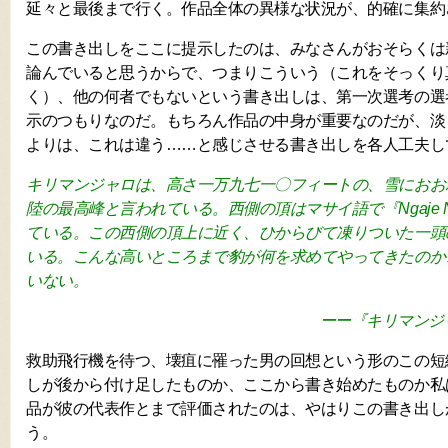
延々と最後まで行く。作品全体の異様な状況が、的確に集約
この書き出しをここに提示したのは、みなさんがおそらくは
論んでいると思うからで、つまりこういう（これをそっくり
く）、他の何者でもないという書き出しは、第一次選考の選
示のつもりなのだ。もちろん作品の中身が重要なのだが、淡
よりは、これは違う……と感じさせる書き出しを各人工夫し
キリマンジャロは、高さ一万九七一〇フィートの、雪におお
陸の最高峰と言われている。西側の頂はマサイ語で『Ngaje 
ている。この西側の頂上に近く、ひからびて凍りついた一頭
いる。こんな高いところまで豹が何を求めてやってきたのか
いない。
ーー『キリマンジ
救助飛行機を待つ、壊疽に罹った男の回想という形のこの短
しが後から付け足したものか、ここから書き始めたものか私
品が彼の代表作とまで評価されたのは、やはりこの書き出し
う。