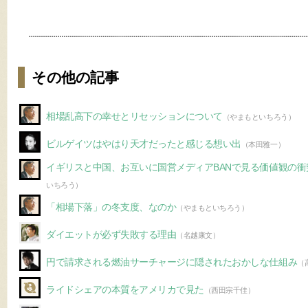
その他の記事
相場乱高下の幸せとリセッションについて
（やまもといちろう）
ビルゲイツはやはり天才だったと感じる想い出
（本田雅一）
イギリスと中国、お互いに国営メディアBANで見る価値観の
いちろう）
「相場下落」の冬支度、なのか
（やまもといちろう）
ダイエットが必ず失敗する理由
（名越康文）
円で請求される燃油サーチャージに隠されたおかしな仕組み
（
ライドシェアの本質をアメリカで見た
（西田宗千佳）