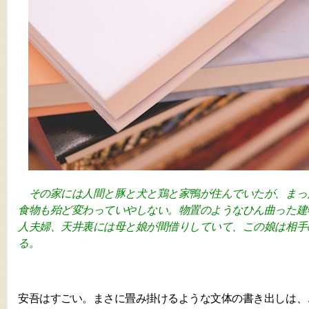
その家には人間と豚と犬と鶏と家鴨が住んでいたが、まっ
食物も殆ど変わっていやしない。物置のようなひん曲った建
人夫婦、天井裏には母と娘が間借りしていて、この娘は相手
る。
安吾はすごい。まさに畳み掛けるような文体の書き出しは、