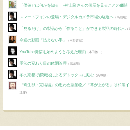
「価値とは何かを知る」–村上隆さんの個展を見ることの価値
スマートフォンの登場：デジタルカメラ市場の駆逐へ
（高城剛）
「見るだけ」の製品から「作ること」ができる製品の時代へ
（
今週の動画「払えない手」
（甲野善紀）
YouTube発信を始めようと考えた理由
（本田雅一）
季節の変わり目の体調管理
（高城剛）
冬の京都で酵素浴によるデトックスに励む
（高城剛）
『寄生獣・完結編』の思わぬ副産物／『幕が上がる』は和製イ
理作）