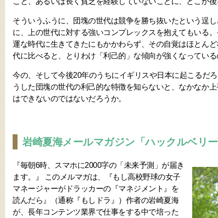
こと、あるいは長く貧乏を経験していないことに、どこか後
そういうふうに、団塊の世代は競争を勝ち抜いたという逞し
に、上の世代に対する強いコンプレックスを抱えてもいる。
運な時代に生きてきたにもかかわらず、その自覚はほとんど
代に比べると、とりわけ「利己的」な傾向が強くなっている
今の、そして今後20年のうちにイギリスや日本に起こるだ
うした団塊の世代の利己的な特徴を知らないと、なかなか上
はできないのではないだろうか。
岩崎夏海メールマガジン「ハックルベリー
『毎朝6時、スマホに2000字の「未来予測」が届き
ます。』 このメルマガは、『もし高校野球の女子
マネージャーがドラッカーの『マネジメント』を
読んだら』（通称『もしドラ』）作者の岩崎夏海
が、長年コンテンツ業界で仕事をする中で培った