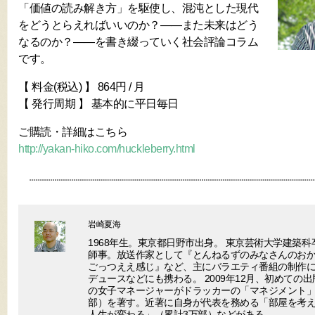
「価値の読み解き方」を駆使し、混沌とした現代
をどうとらえればいいのか？――また未来はどう
なるのか？――を書き綴っていく社会評論コラム
です。
【 料金(税込) 】 864円 / 月
【 発行周期 】 基本的に平日毎日
ご購読・詳細はこちら
http://yakan-hiko.com/huckleberry.html
岩崎夏海
1968年生。東京都日野市出身。 東京芸術大学建築
師事。放送作家として『とんねるずのみなさんのお
ごっつええ感じ』など、主にバラエティ番組の制作に参
デュースなどにも携わる。 2009年12月、初めての
の女子マネージャーがドラッカーの「マネジメント」
部）を著す。近著に自身が代表を務める「部屋を考
人生が変わる」（累計3万部）などがある。