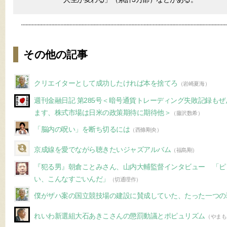
その他の記事
クリエイターとして成功したければ本を捨てろ
（岩崎夏海）
週刊金融日記 第285号＜暗号通貨トレーディング失敗記録も
ます、株式市場は日米の政策期待に期待他＞
（藤沢数希）
「脳内の呪い」を断ち切るには
（西條剛央）
京成線を愛でながら聴きたいジャズアルバム
（福島剛）
『犯る男』朝倉ことみさん、山内大輔監督インタビュー 「ピ
い、こんなすごいんだ」
（切通理作）
僕がザハ案の国立競技場の建設に賛成していた、たった一つの
れいわ新選組大石あきこさんの懲罰動議とポピュリズム
（やまも