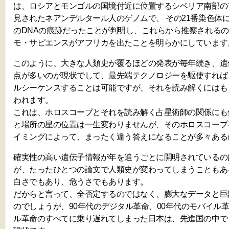
は、ロシアとモンゴルの国境付近に位置するシベリア南部の
見されたネアンデルタール人のゲノムで、 その21番染色体
のDNAの痕跡だったことが判明し、これらから推察されるの
モ・サピエンスがアフリカを出たことを明らかにしています
このように、大きな人類史が覆るほどの発表が毎年続き、遺
点が多いのが現状でして、最先端テクノロジーを駆使すれば
ルシーケンスすることは可能ですが、それを読み解くにはも
われます。
これは、ホロスコープとそれを読み解く占星術師の関係にも
と場所の星の位置は一生変わりませんが、そのホロスコープ
イミングによって、まったく違う答えになることが多々ある
確実性の高い遺伝子情報が年を追うごとに開明されているの
が、たったひとつの論文で人類史が変わってしまうこともあ
白さでもあり、危うさでもあります。
だからと言って、全否定するのではなく、膨大なデータと巨
のでしょうが、90年代のデジタル革命、00年代のモバイル革
ル革命のすべてに乗り遅れてしまった日本は、先進国の中で