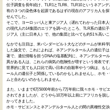
伝子調査を長年続け、TLR1とTLR6、TLR10というネア
有の３つの染色体を起源であるはずの現在のアフリカ人を探
せんでした。
そこで、ヨーロッパ人と東アジア人（遅れてわかった日本人
の現代人の14集団のエリアを調べたところ、TLR系の遺伝
ジア人（主に日本人）で、他の集団と比べても約51％高い
なかでも注目は、米バンダービルト大などのチームが米科学
した論文で、これによれば、ネアンデルタール人の遺伝子は
著で、遺伝情報を担うDNAの塩基配列に、ネアンデルター
異がある人は、これらの病気の危険性が増すという発表です
世界的に見ても人口比で高い日本の自殺率やうつ病は、もし
ール人の遺伝子と関係しているのかもしれませんし、ホモ・
ムと合わないのかもしれません。
また、いままで6万5000年前から7万年前に我々ホモ・サピ
されてきましたが、どうやら10万年以上前にアフリカを脱
かってきました。
ホモ・サピエンスとネアンデルタール人との間の異種性交渉