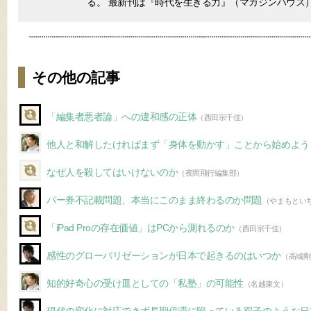
る。 最新刊は『時代を生きる力』（マガジンハウス
その他の記事
「編集者悪者論」への違和感の正体
（西田宗千佳）
他人と和解したければまず「身体を動かす」ことから始めよう
なぜ人を殺してはいけないのか
（夜間飛行編集部）
パー券不記載問題、本当にこのまま終わるのか問題
（やまもとい
「iPad Proの存在価値」はPCから測れるのか
（西田宗千佳）
感性のグローバリゼーションが日本で起きるのはいつか
（高城剛
知的好奇心の受け皿としての「私塾」の可能性
（名越康文）