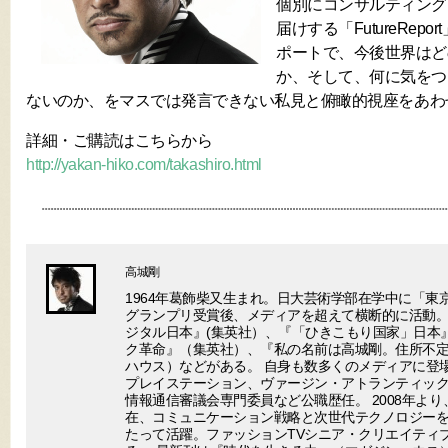
個別にコンサルティング
届けする「FutureRep
ポートで、今後世界はど
か、そして、何に気をつ
ないのか、をマスでは発言できない私見と俯瞰的視座をあわ
詳細・ご購読はこちらから
http://yakan-hiko.com/takashiro.html
高城剛
1964年葛飾柴又生まれ。日大芸術学部在学中に「東
グランプリ受賞後、メディアを超えて横断的に活動。
ジタル日本』(集英社）、『「ひきこもり国家」日本
ク革命』（集英社）、『私の名前は高城剛。住所不
ハウス）などがある。 自身も数多くのメディアに登場
プレイステーション、ヴァージン・アトランティック
情報通信審議会専門委員など公職歴任。 2008年より
在、コミュニケーション戦略と次世代テクノロジー
たって活躍。ファッションTVシニア・クリエイティ