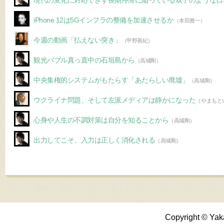
現代の変化に対応できず長期停滞に陥っている双子のような日
iPhone 12は5Gインフラの整備を加速させるか
（本田雅一）
今週の動画「払えない突き」
（甲野善紀）
観光バブル真っ直中の石垣島から
（高城剛）
中央集権的システムがもたらす「あたらしい廃墟」
（高城剛）
ウクライナ問題、そして左派メディアは静かになった
（やまもと
心身や人生の不調対策は自分を知ることから
（高城剛）
出力してこそ、入力は正しく消化される
（高城剛）
Copyright © Yak