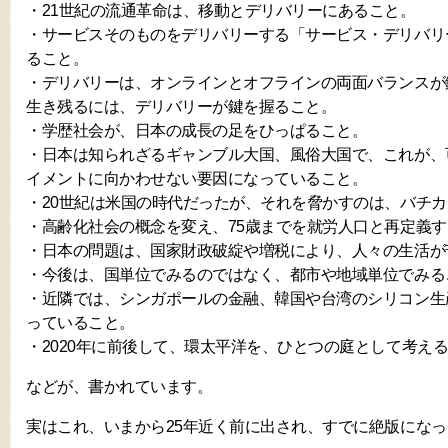
・21世紀の流通革命は、移動とデリバリーにあること。
・サービスそのものをデリバリーする「サービス・デリバリ
ること。
・デリバリーは、オンラインとオフラインの両面バランスが
生き残るには、デリバリーが鍵を握ること。
・学歴社会が、日本の成長の足をひっぱること。
・日本は知られざるギャンブル大国、風俗大国で、これが、
イメントに向かわせない要因になっていること。
・20世紀は米国の時代だったが、それを脅かすのは、バチ
・高齢化社会の概念を変え、75歳までを就労人口と再定義
・日本の問題は、国家財政破綻や増税により、人々の生活が
・今後は、国単位でみるのではなく、都市や地域単位でみる
・近隣では、シンガポールの金融、韓国や台湾のシリコン生
っていること。
・2020年に前後して、環太平洋を、ひとつの庭として考え
などが、書かれています。
実はこれ、いまから25年近く前に出され、すでに絶版にな