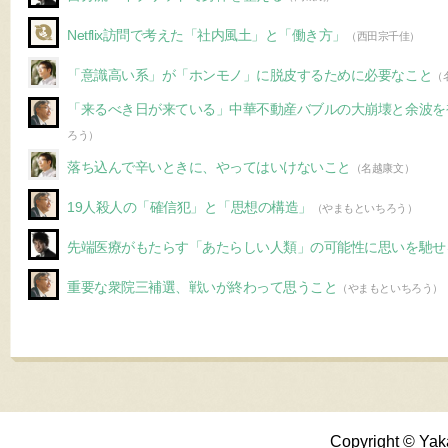
Netflix訪問で考えた「社内風土」と「働き方」
（西田宗千佳）
「意識高い系」が「ホンモノ」に脱皮するために必要なこと
（
「来るべき日が来ている」中華不動産バブルの大崩壊と余波を
ろう）
落ち込んで辛いときに、やってはいけないこと
（名越康文）
19人殺人の「確信犯」と「思想の構造」
（やまもといちろう）
先端医療がもたらす「あたらしい人類」の可能性に思いを馳せ
重要な衆院三補選、戦いが終わって思うこと
（やまもといちろう）
Copyright © Yak