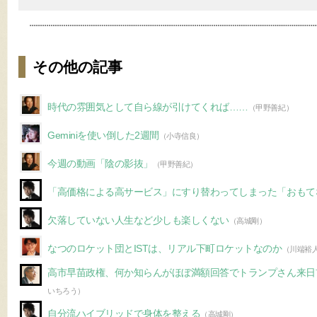
その他の記事
時代の雰囲気として自ら線が引けてくれば……
（甲野善紀）
Geminiを使い倒した2週間
（小寺信良）
今週の動画「陰の影抜」
（甲野善紀）
「高価格による高サービス」にすり替わってしまった「おもて
欠落していない人生など少しも楽しくない
（高城剛）
なつのロケット団とISTは、リアル下町ロケットなのか
（川端裕
高市早苗政権、何か知らんがほぼ満額回答でトランプさん来日
いちろう）
自分流ハイブリッドで身体を整える
（高城剛）