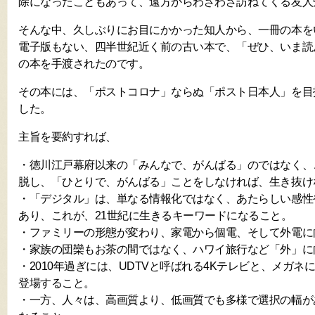
除になったこともあって、遠方からわざわざ訪ねてくる友人
そんな中、久しぶりにお目にかかった知人から、一冊の本を
電子版もない、四半世紀近く前の古い本で、「ぜひ、いま読
の本を手渡されたのです。
その本には、「ポストコロナ」ならぬ「ポスト日本人」を目
した。
主旨を要約すれば、
・徳川江戸幕府以来の「みんなで、がんばる」のではなく、
脱し、「ひとりで、がんばる」ことをしなければ、生き抜け
・「デジタル」は、単なる情報化ではなく、あたらしい感性
あり、これが、21世紀に生きるキーワードになること。
・ファミリーの形態が変わり、家電から個電、そして外電に
・家族の団欒もお茶の間ではなく、ハワイ旅行など「外」に
・2010年過ぎには、UDTVと呼ばれる4Kテレビと、メガ
登場すること。
・一方、人々は、高画質より、低画質でも多様で選択の幅が