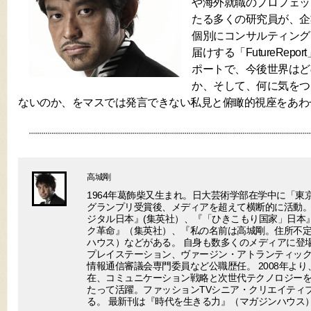
や海外就職のプロフェッ
たる多くの研究員が、企
個別にコンサルティング
届けする「FutureRep
ポートで、今後世界はど
か、そして、何に気をつ
ないのか、をマスでは発言できない私見と俯瞰的視座をあわ
高城剛
1964年葛飾柴又生まれ。日大芸術学部在学中に「東
グランプリ受賞後、メディアを超えて横断的に活動。
ジタル日本』(集英社）、『「ひきこもり国家」日本
ク革命』（集英社）、『私の名前は高城剛。住所不
ハウス）などがある。 自身も数多くのメディアに登場
プレイステーション、ヴァージン・アトランティック
情報通信審議会専門委員など公職歴任。 2008年より
在、コミュニケーション戦略と次世代テクノロジー
たって活躍。ファッションTVシニア・クリエイティ
る。 最新刊は『時代を生きる力』（マガジンハウス