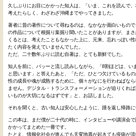
久しぶりにお目にかかった知人は、「いま、これを読んで、
考えたらしく、わざわざ沖縄までやってきました。
著者に昔の著作について尋ねるのは、なかなか面白いもので
の作品について根掘り葉掘り聞いたことがありますが、まさ
くるとは、考えたこともなかった上に、元来、忘れっぽい性
たく内容を覚えていませんでした。
ただ、二十数年ぶりに読む自著は、とても新鮮でした。
知人を前に、バッーと流し読みしながら、「8割ほどは、い
と思います」と答えたあと、「ただ、ひとつ欠けているもの
性の成長や魂が成熟するために、個々がなにを行わねばなら
ません。デジタル・トランスフォーメーションが迫りくれば
いものが大切になるはずです」と、お話しました。
それを聞くと、古い知人は安心したように、踵を返し帰路に
この本は、まだ僕が二十代の時に、インタビューや講演会で
かかってまとめた一冊です。
たとえ、情報化社会が進んでも天変地異が起きても疫病が流