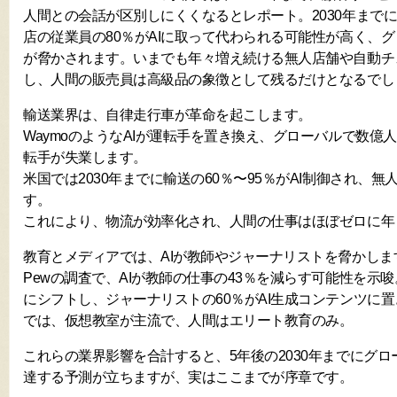
人間との会話が区別しにくくなるとレポート。2030年まで
店の従業員の80％がAIに取って代わられる可能性が高く、
が脅かされます。いまでも年々増え続ける無人店舗や自動チ
し、人間の販売員は高級品の象徴として残るだけとなるでし
輸送業界は、自律走行車が革命を起こします。
WaymoのようなAIが運転手を置き換え、グローバルで数億
転手が失業します。
米国では2030年までに輸送の60％〜95％がAI制御され、
す。
これにより、物流が効率化され、人間の仕事はほぼゼロに年
教育とメディアでは、AIが教師やジャーナリストを脅かしま
Pewの調査で、AIが教師の仕事の43％を減らす可能性を示唆
にシフトし、ジャーナリストの60％がAI生成コンテンツに
では、仮想教室が主流で、人間はエリート教育のみ。
これらの業界影響を合計すると、5年後の2030年までにグロー
達する予測が立ちますが、実はここまでが序章です。