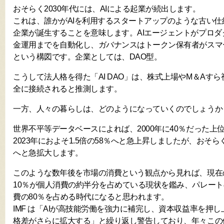
おそらく2030年代には、AIによる起業が続出します。
これは、誰かがAIを利用するスタートアップのような古い仕組
企業が誕生することを意味します。AIエージェントがプロ
金運用までを自動化し、ガバナンスはトークン保有者がスマ
という構図です。企業としては、DAO型。
こうして法人格を得た「AI DAO」は、株式上場やM＆Aす
全に接続されると推測します。
一方、人々の暮らしは、どのようになっていくのでしょう
世界不平等データベースによれば、2000年に40％だった上
2023年におよそ1.5倍の58％へと急上昇しましたが、おそらく
へと急拡大します。
このような数年後を市場の消費という観点から見れば、現在
10％が個人消費の約半分を占めている現状を鑑み、パレート
費の80％を占める時代になると思われます。
IMF は「AIが高技能労働を強力に補完し、資本収益率を押
格差がさらに拡大する」と繰り返し警告しており、年々この