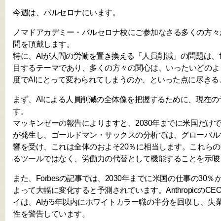
今週は、バルセロナにいます。
ノマドアカデミー・バルセロナ校にご参加なさる多くの方々
問を頂戴します。
特に、AIが人間の労働を置き換える「人員削減」の問題は
目するテーマであり、多くの方々の関心は、いったいどのよ
度でAIにとって変わられてしまうのか、といった点に尽きる
まず、AIによる人員削減の全体像を把握するために、現在
す。
マッキンゼーの報告によりますと、2030年までに米国だけで
が発生し、ゴールドマン・サックスの分析では、グローバルで
響を受け、これは全体のおよそ20％に相当します。これらの
るツールではなく、労働力の代替として機能することを示唆
また、Forbesの記事では、2030年までに米国の仕事の30％
よって大幅に変化すると予測されています。AnthropicのC
イは、AIが5年以内にホワイトカラー職の半分を回収し、失
性を警告しています。