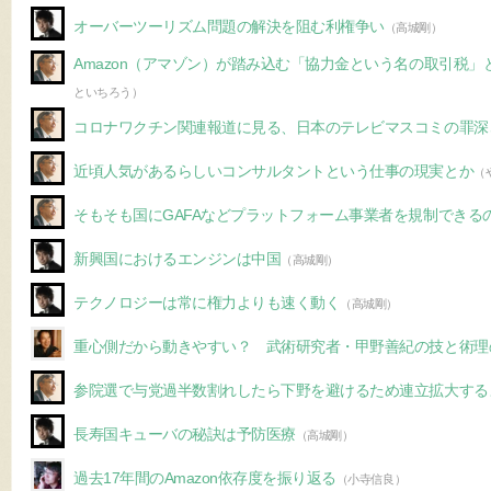
オーバーツーリズム問題の解決を阻む利権争い
（高城剛）
Amazon（アマゾン）が踏み込む「協力金という名の取引税
といちろう）
コロナワクチン関連報道に見る、日本のテレビマスコミの罪深
近頃人気があるらしいコンサルタントという仕事の現実とか
（
そもそも国にGAFAなどプラットフォーム事業者を規制できる
新興国におけるエンジンは中国
（高城剛）
テクノロジーは常に権力よりも速く動く
（高城剛）
重心側だから動きやすい？ 武術研究者・甲野善紀の技と術理
参院選で与党過半数割れしたら下野を避けるため連立拡大する
長寿国キューバの秘訣は予防医療
（高城剛）
過去17年間のAmazon依存度を振り返る
（小寺信良）