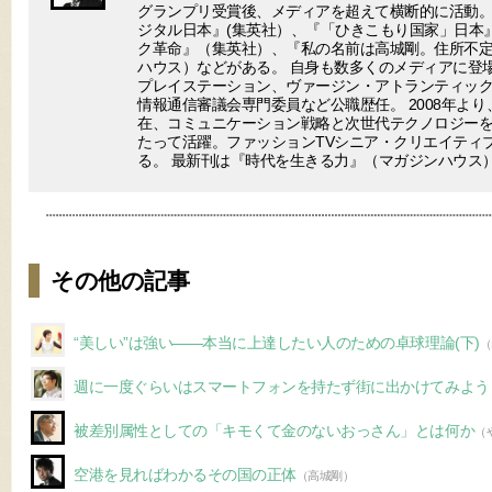
グランプリ受賞後、メディアを超えて横断的に活動。
ジタル日本』(集英社）、『「ひきこもり国家」日本
ク革命』（集英社）、『私の名前は高城剛。住所不
ハウス）などがある。 自身も数多くのメディアに登場
プレイステーション、ヴァージン・アトランティック
情報通信審議会専門委員など公職歴任。 2008年より
在、コミュニケーション戦略と次世代テクノロジー
たって活躍。ファッションTVシニア・クリエイティ
る。 最新刊は『時代を生きる力』（マガジンハウス
その他の記事
“美しい”は強い――本当に上達したい人のための卓球理論(下)
（
週に一度ぐらいはスマートフォンを持たず街に出かけてみよう
被差別属性としての「キモくて金のないおっさん」とは何か
（
空港を見ればわかるその国の正体
（高城剛）