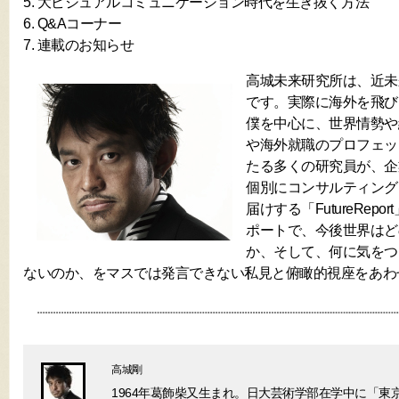
5. 大ビジュアルコミュニケーション時代を生き抜く方法
6. Q&Aコーナー
7. 連載のお知らせ
高城未来研究所は、近未
です。実際に海外を飛び
僕を中心に、世界情勢や
や海外就職のプロフェッ
たる多くの研究員が、企
個別にコンサルティング
届けする「FutureRep
ポートで、今後世界はど
か、そして、何に気をつ
ないのか、をマスでは発言できない私見と俯瞰的視座をあわ
高城剛
1964年葛飾柴又生まれ。日大芸術学部在学中に「東