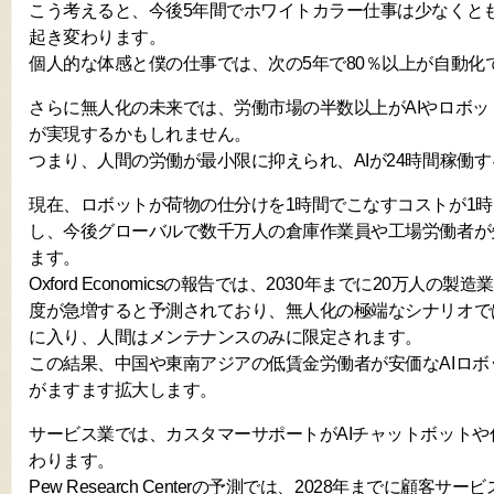
こう考えると、今後5年間でホワイトカラー仕事は少なくとも2
起き変わります。
個人的な体感と僕の仕事では、次の5年で80％以上が自動化
さらに無人化の未来では、労働市場の半数以上がAIやロボ
が実現するかもしれません。
つまり、人間の労働が最小限に抑えられ、AIが24時間稼働
現在、ロボットが荷物の仕分けを1時間でこなすコストが1時
し、今後グローバルで数千万人の倉庫作業員や工場労働者が
ます。
Oxford Economicsの報告では、2030年までに20万人
度が急増すると予測されており、無人化の極端なシナリオで
に入り、人間はメンテナンスのみに限定されます。
この結果、中国や東南アジアの低賃金労働者が安価なAIロ
がますます拡大します。
サービス業では、カスタマーサポートがAIチャットボット
わります。
Pew Research Centerの予測では、2028年までに顧客