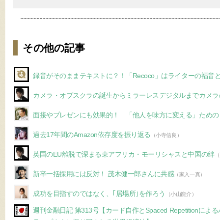
その他の記事
録音がそのままテキストに？！「Recoco」はライターの福音
カメラ・オブスクラの誕生からミラーレスデジタルまでカメラ
面接やプレゼンにも効果的！ 「他人を味方に変える」ための
過去17年間のAmazon依存度を振り返る
（小寺信良）
英国のEU離脱で深まる東アフリカ・モーリシャスと中国の絆
（
新卒一括採用には反対！ 茂木健一郎さんに共感
（家入一真）
成功を目指すのではなく、｢居場所｣を作ろう
（小山龍介）
週刊金融日記 第313号【カード自作とSpaced Repetitio