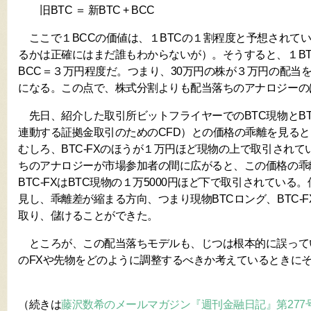
旧BTC ＝ 新BTC + BCC
ここで１BCCの価値は、１BTCの１割程度と予想されて
るかは正確にはまだ誰もわからないが）。そうすると、１BT
BCC＝３万円程度だ。つまり、30万円の株が３万円の配当
になる。この点で、株式分割よりも配当落ちのアナロジーの
先日、紹介した取引所ビットフライヤーでのBTC現物とBT
連動する証拠金取引のためのCFD）との価格の乖離を見る
むしろ、BTC-FXのほうが１万円ほど現物の上で取引され
ちのアナロジーが市場参加者の間に広がると、この価格の乖
BTC-FXはBTC現物の１万5000円ほど下で取引されてい
見し、乖離差が縮まる方向、つまり現物BTCロング、BTC-
取り、儲けることができた。
ところが、この配当落ちモデルも、じつは根本的に誤って
のFXや先物をどのように調整するべきか考えているときに
（続きは
藤沢数希のメールマガジン『週刊金融日記』第277