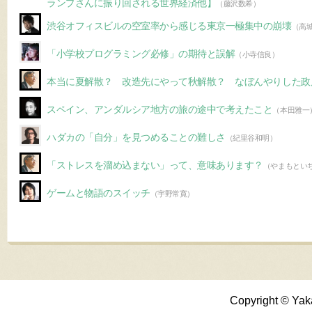
ランプさんに振り回される世界経済他】
（藤沢数希）
渋谷オフィスビルの空室率から感じる東京一極集中の崩壊
（高
「小学校プログラミング必修」の期待と誤解
（小寺信良）
本当に夏解散？ 改造先にやって秋解散？ なぼんやりした政
スペイン、アンダルシア地方の旅の途中で考えたこと
（本田雅一
ハダカの「自分」を見つめることの難しさ
（紀里谷和明）
「ストレスを溜め込まない」って、意味あります？
（やまもとい
ゲームと物語のスイッチ
（宇野常寛）
Copyright © Yak