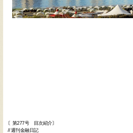
〘第277号 目次紹介〙
// 週刊金融日記