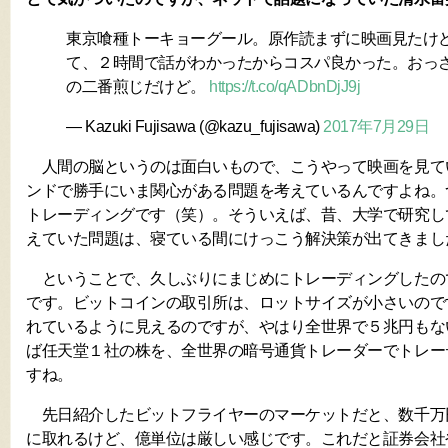
東京喰種トーキョーグール。原作読まずに映画見たけ
て、２時間で話がわかったからコスパ良かった。おっ
の二番煎じだけど。
https://t.co/qADbnDjJ9j
— Kazuki Fujisawa (@kazu_fujisawa)
2017年7月29日
人間の脳というのは面白いもので、こうやって映画を見て
ンドで勝手にいま関心がある問題を考えているんですよね。
トレーディングです（笑）。そういえば、昔、大学で研究し
えていた問題は、寝ている間にけっこう解決策が出てきまし
ということで、久しぶりにまじめにトレーディングしたの
です。ビットコインの取引所は、ロットサイズが小さいので
れているように見えるのですが、やはり全世界で５兆円もな
ば任天堂１社の株を、全世界の暗号通貨トレーダーでトレー
すね。
先日紹介したビットフライヤーのマーケットだと、数千万
に取れるけど、億単位は厳しい感じです。これだと証券会社