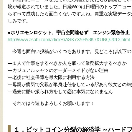
験が報道されていました。日経Webは日曜日のトップニュー
らすべて成功したら面白くないですよね。貴重な実験データ
しみです。
●ホリエモンロケット、宇宙空間達せず エンジン緊急停止
http://www.asahi.com/articles/ASK7X5H53K7XUBQU013.html
今週も面白い投稿がいくつもあります。見どころは以下の
―１人で仕事をするべきか人を雇って業務拡大するべきか
―カジュアルシャツのオーダーメイドがない理由
―老後に社会保障を最大限に利用する方法
―母親が病気で父親が単身赴任をしている訳あり彼女との結
―過去に酷い振られ方をして恋に本気になれません
それでは今週もよろしくお願いします！
１．ビットコイン分裂の経済学 ～ハード