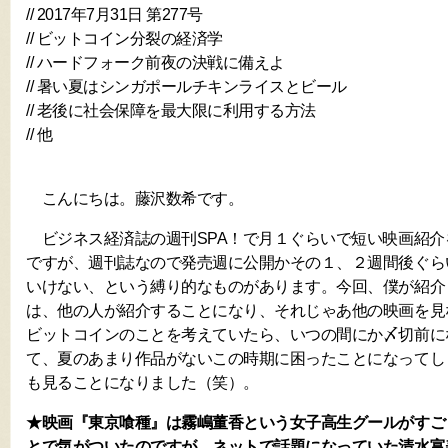
// 2017年7月31日 第277号
// ビットコイン分裂の経済学
// ハードフォーク前夜の決戦に備えよ
// 暑い夏はシンガポールチキンライスとビール
// 老後に社会保障を最大限に利用する方法
// 他
こんにちは。藤沢数希です。
ビジネス経済誌の週刊SPA！で月１ぐらいで短い映画紹介
ですが、週刊誌なので発売週に公開かその１、２週間後ぐら
いけない、という縛り的なものがあります。今回、僕が紹介
は、他の人が紹介することになり、それじゃあ他の映画を見
ビットコインのことを考えていたら、いつの間にか〆切前に
て、夏のあまり作品がないこの時期に困ったことになってし
も見ることになりました（笑）。
★映画『東京喰種』は霧嶋董香という女子高生グールがすご
とで気がついたのですが、ネットで話題になっていた清水富