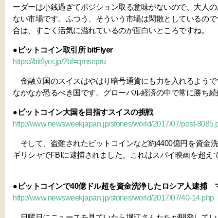
ーダーは小銭過ぎてポジション取る意味がないので、大人の
ない市場です。ふつう、そういう市場は閑散としているので
合は、すごく活気に溢れているのが面白いところですね。
●ビットコイン取引所 bitFlyer
https://bitflyer.jp/?bf=qrnsepru
金融立国のスイスはやはり暗号通貨にも力を入れるようで
なかなか恐るべき国です。グローバル経済の中で常に勝ち続
●ビットコイン大国を目指すスイスの挑戦
http://www.newsweekjapan.jp/stories/world/2017/07/post-8085.
そして、盗難されたビットコインなど約4400億円を資金
ギリシャでFBIに逮捕されました。これはスパイ映画を超え
●ビットコインで40億ドル超を資金洗浄したロシア人逮捕 
http://www.newsweekjapan.jp/stories/world/2017/07/40-14.php
日曜日にニュースを見ていたら堀江さんたちが開発してい