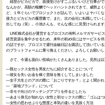
経歴がピカピカで、面接受けがすこぶるいいけど仕事がで
なんかが、高額の報酬でヘッドハントされてきて、威勢よく
ど、１年ぐらいでプロジェクトが詰んで、いよいよヤバくな
接力とピカピカの履歴書で、また、次の会社に転職していく
出してね（笑）。小池さんも、そんな感じに見受けられます
LINE株式会社が運営するブロゴスの有料メルマガサービスで
経営資源を集中させるため、来年の初め頃にはサービスを停
の話ですが、ブロゴスで週刊金融日記を購読して頂いている
のプラットフォームに乗り換えください。よろしくお願いし
さて、今週も面白い投稿がたくさんありました。見所は以
―既セックス女性を男友だちに紹介することについて
―彼女を失いお金を稼ぐ意味を無くしてしまいました
―女子大生とのアポの際に「おごりですか？」とよく聞かれ
―「築地ブランド」について
―非モテ向けのマッチングアプリを作るとしたら
―あまり身元が知れない女性と初セックスの際に「ゴムはつ
―女性の思わせぶりな態度と本気の違いを見抜く方法