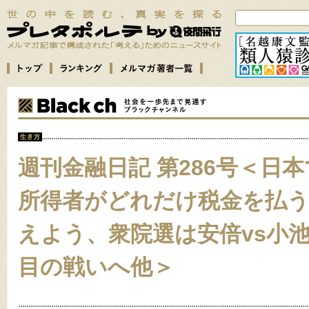
週刊金融日記 第286号＜日
所得者がどれだけ税金を払
えよう、衆院選は安倍vs小
目の戦いへ他＞