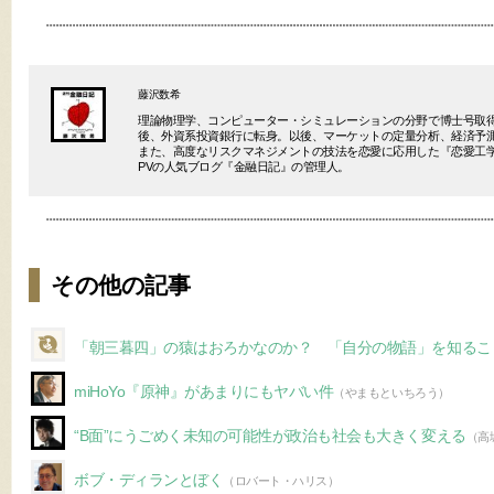
藤沢数希
理論物理学、コンピューター・シミュレーションの分野で博士号取
後、外資系投資銀行に転身。以後、マーケットの定量分析、経済予
また、高度なリスクマネジメントの技法を恋愛に応用した『恋愛工学
PVの人気ブログ『金融日記』の管理人。
その他の記事
「朝三暮四」の猿はおろかなのか？ 「自分の物語」を知るこ
miHoYo『原神』があまりにもヤバい件
（やまもといちろう）
“B面”にうごめく未知の可能性が政治も社会も大きく変える
（高
ボブ・ディランとぼく
（ロバート・ハリス）