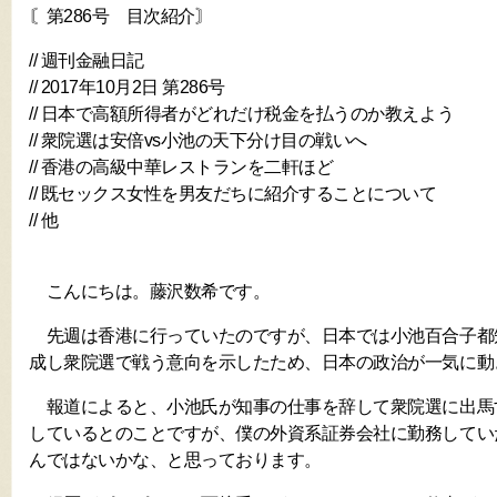
〘第286号 目次紹介〙
// 週刊金融日記
// 2017年10月2日 第286号
// 日本で高額所得者がどれだけ税金を払うのか教えよう
// 衆院選は安倍vs小池の天下分け目の戦いへ
// 香港の高級中華レストランを二軒ほど
// 既セックス女性を男友だちに紹介することについて
// 他
こんにちは。藤沢数希です。
先週は香港に行っていたのですが、日本では小池百合子都
成し衆院選で戦う意向を示したため、日本の政治が一気に動
報道によると、小池氏が知事の仕事を辞して衆院選に出馬
しているとのことですが、僕の外資系証券会社に勤務してい
んではないかな、と思っております。