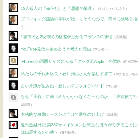
19人殺人の「確信犯」と「思想の構造」
（やまもといちろう）
ブロッキング議論の本戦が始まりそうなので、簡単に概略と推
う）
1級市民と2級市民の格差が拡がるフランスの実情
（高城剛）
YouTube発信を始めようと考えた理由
（本田雅一）
iPhone6の画面サイズにみる「クック流Apple」の戦略
（西田宗千
私たちの千代田区長・石川雅己さんが楽しすぎて
（やまもといち
古い常識が生み出す新しいデジタルデバイド
（本田雅一）
なぜ「正義」に歯止めがかからなくなったのか 「友達依存社
田嶋隆）
本格的な移動シーズンに向けて最後の仕上げ
（高城剛）
週刊金融日記 第287号＜イケメンは貧乏なほうがモテること
は出馬するのか他＞
（藤沢数希）