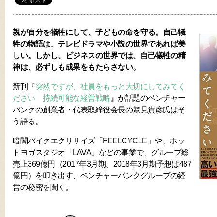
親が自分を犠牲にして、子どもの命を守る。自己犠
牲の物語は、テレビドラマや小説の世界であれば美
しい。しかし、ビジネスの世界では、自己犠牲の精
神は、必ずしも成果をもたらさない。
新刊『
突然ですが、社員をもっと大切にしてみてく
ださい 持続可能な経営戦略
』が話題のベンチャー
バンクの創業者・代表取締役会長の鷲見貴彦氏はそ
う語る。
暗闇バイクエクササイズ「FEELCYCLE」や、ホッ
トヨガスタジオ「LAVA」などの事業で、グループ総
売上369億円（2017年3月期。2018年3月期予想は487
億円）を叩き出す、ベンチャーバンクグループの経
営の秘密を聞く。