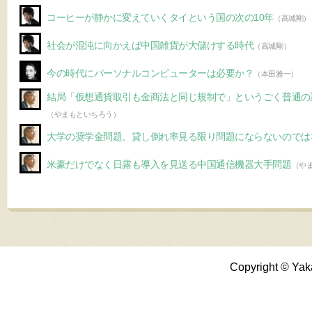
コーヒーが静かに変えていくタイという国の次の10年
（高城剛）
社会が混沌に向かえば中国雑貨が大儲けする時代
（高城剛）
今の時代にパーソナルコンピューターは必要か？
（本田雅一）
結局「仮想通貨取引も金商法と同じ規制で」というごく普通の
（やまもといちろう）
大学の奨学金問題、貸し倒れ率見る限り問題にならないのでは
米豪だけでなく日露も導入を見送る中国通信機器大手問題
（や
Copyright © Yak