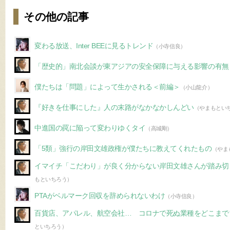
その他の記事
変わる放送、Inter BEEに見るトレンド
（小寺信良）
「歴史的」南北会談が東アジアの安全保障に与える影響の有無
僕たちは「問題」によって生かされる＜前編＞
（小山龍介）
『好きを仕事にした』人の末路がなかなかしんどい
（やまもとい
中進国の罠に陥って変わりゆくタイ
（高城剛）
「5類」強行の岸田文雄政権が僕たちに教えてくれたもの
（やま
イマイチ「こだわり」が良く分からない岸田文雄さんが踏み切
もといちろう）
PTAがベルマーク回収を辞められないわけ
（小寺信良）
百貨店、アパレル、航空会社… コロナで死ぬ業種をどこまで
といちろう）