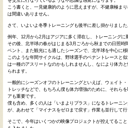
を交互に行なっているような不思議な感覚になります。
こう書くと、一見健康的のように思えますが、不健康極まり
は間違いありません。
さて、いよいよ冬季トレーニングも後半に差し掛かりました
例年、12月から2月はアジアに多く滞在し、トレーニングに
その後、北半球の春がはじまる3月ごろから秋までの日照時
ベント、また観光にも適したシーズンで、北半球を中心に移
このような年間サイクルは、野球選手のペナントレースと似
は一種のアスリートなのかもしれませんし、なにより体力と
られます。
一般的にシーズンオフのトレーニングといえば、ウェイト・
トレッチなどで、もちろん僕も体力増強のために、それらを
アも重要です。
僕も含め、多くの人は「いまよりプラス」になるトレーニン
が、あわせて「マイナスをゼロまで戻す」作業も並行して行
そこで、今年はいくつかの映像プロジェクトが控えてること