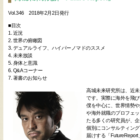
Vol.346 2018年2月2日発行
■目次
1. 近況
2. 世界の俯瞰図
3. デュアルライフ、ハイパーノマドのススメ
4. 未来放談
5. 身体と意識
6. Q&Aコーナー
7. 著書のお知らせ
高城未来研究所は、近未
です。実際に海外を飛び
僕を中心に、世界情勢や
や海外就職のプロフェッ
たる多くの研究員が、企
個別にコンサルティング
届けする「FutureRep