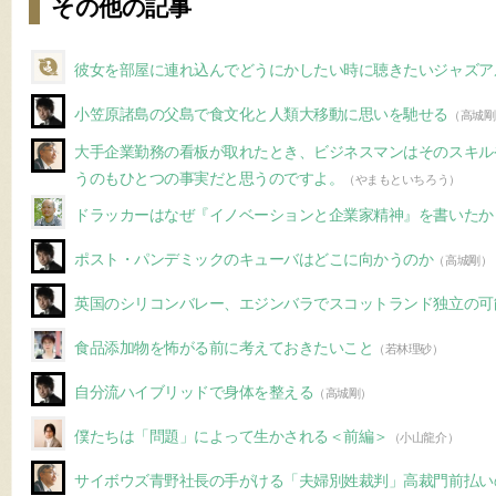
その他の記事
彼女を部屋に連れ込んでどうにかしたい時に聴きたいジャズア
小笠原諸島の父島で食文化と人類大移動に思いを馳せる
（高城剛
大手企業勤務の看板が取れたとき、ビジネスマンはそのスキル
うのもひとつの事実だと思うのですよ。
（やまもといちろう）
ドラッカーはなぜ『イノベーションと企業家精神』を書いたか
ポスト・パンデミックのキューバはどこに向かうのか
（高城剛）
英国のシリコンバレー、エジンバラでスコットランド独立の可
食品添加物を怖がる前に考えておきたいこと
（若林理砂）
自分流ハイブリッドで身体を整える
（高城剛）
僕たちは「問題」によって生かされる＜前編＞
（小山龍介）
サイボウズ青野社長の手がける「夫婦別姓裁判」高裁門前払い