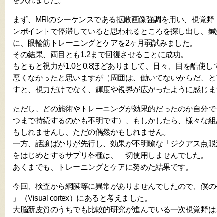
を入れました。
まず、MRIのシーケンスである拡散画像強調を用い、視覚野
ンポイントで停滞していると思われるところを探し出し、鍼
に、眼輪筋トレーニングとケアを2ヶ月弱試みました。
その結果、両目とも1.2まで回復させることに成功。
もともと視力が1.0と0.8ほどありまして、日々、目を酷使
悪くなかったと思いますが（周囲は、働いてないからだ、と言
すと、視力だけでなく、輝度や視界が広がったように感じま
ただし、どの施術やトレーニングが効果的だったのか自分で
つまで持続するのかも不明です）、もしかしたら、様々な組
もしれませんし、ただの偶然かもしれません。
一方、話題ばかりが先行し、効果が不明瞭な「ジクアス点眼
をはじめとするサプリ各種は、一切使用しませんでした。
あくまでも、トレーニングとケアに努めた結果です。
今回、検査から網膜等に異常がありませんでしたので、僕の
」（Visual cortex）にあると考えました。
大脳新皮質のうちでも比較的研究が進んでいる一次視覚野は