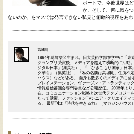
ポートで、今後世界はど
か、そして、何に気をつ
ないのか、をマスでは発言できない私見と俯瞰的視座をあわ
高城剛
1964年葛飾柴又生まれ。日大芸術学部在学中に「東
グランプリ受賞後、メディアを超えて横断的に活動。
ジタル日本』(集英社）、『「ひきこもり国家」日本
ク革命』（集英社）、『私の名前は高城剛。住所不
ハウス）などがある。 自身も数多くのメディアに登場
プレイステーション、ヴァージン・アトランティック
情報通信審議会専門委員など公職歴任。 2008年より
在、コミュニケーション戦略と次世代テクノロジー
たって活躍。ファッションTVシニア・クリエイティ
る。 最新刊は『時代を生きる力』（マガジンハウス