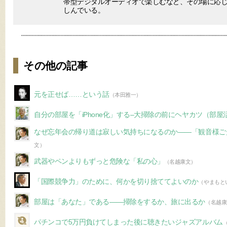
帯型デジタルオーディオで楽しむなど、その場に応じ
しんでいる。
その他の記事
元を正せば……という話
（本田雅一）
自分の部屋を「iPhone化」する–大掃除の前にヘヤカツ（部
なぜ忘年会の帰り道は寂しい気持ちになるのか――「観音様ご
文）
武器やペンよりもずっと危険な「私の心」
（名越康文）
「国際競争力」のために、何かを切り捨ててよいのか
（やまもと
部屋は「あなた」である――掃除をするか、旅に出るか
（名越康
パチンコで5万円負けてしまった後に聴きたいジャズアルバム