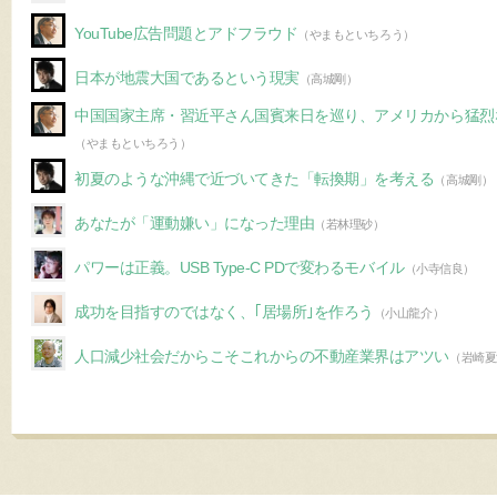
YouTube広告問題とアドフラウド
（やまもといちろう）
日本が地震大国であるという現実
（高城剛）
中国国家主席・習近平さん国賓来日を巡り、アメリカから猛烈
（やまもといちろう）
初夏のような沖縄で近づいてきた「転換期」を考える
（高城剛）
あなたが「運動嫌い」になった理由
（若林理砂）
パワーは正義。USB Type-C PDで変わるモバイル
（小寺信良）
成功を目指すのではなく、｢居場所｣を作ろう
（小山龍介）
人口減少社会だからこそこれからの不動産業界はアツい
（岩崎夏