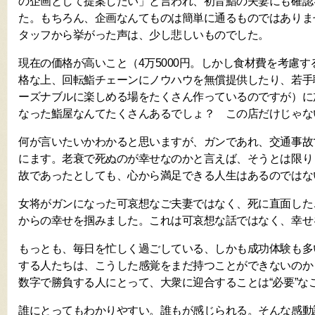
の企画として提案したい」と言われ、初音鮨の夫妻にも確認
た。もちろん、企画なんてものは簡単に通るものではありま
タッフから挙がった声は、少し悲しいものでした。
現在の価格が高いこと（4万5000円。しかし食材費を考慮
格な上、回転鮨チェーンにノウハウを無償提供したり、若手
ーズナブルに楽しめる場をたくさん作っているのですが）に
なった鮨屋なんてたくさんあるでしょ？ この店だけじゃな
何が言いたいかわかると思いますが、ガンであれ、交通事故
にます。老衰で死ぬのが幸せなのかと言えば、そうとは限り
故であったとしても、心から満足できる人生はあるのではな
女将がガンになった可哀想なご夫妻ではなく、死に直面した
からの幸せを掴みました。これは可哀想な話ではなく、幸せ
もっとも、毎日を忙しく過ごしている、しかも成功体験も多
する人たちは、こうした感覚をまだ持つことができないのか
数字で勝負する人にとって、大衆に迎合することは“必要”な
誰にとってもわかりやすい。誰もが感じられる。そんな感動