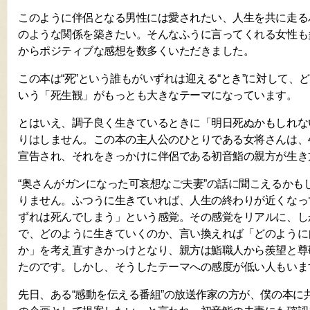
このように伴侶となる男性には愛されたい、人生を共に走る
のような関係を築きたい。そんなふうに言ってくれる女性も
からポジティブな感想を数多くいただきました。
この本は“死”という誰もがいずれは迎える“とき”に対して、
いう「死生観」がもっとも大きなテーマになっています。
とはいえ、調子良く生きているときに「明日死ぬかもしれな
りはしません。この本の主人公のひとりである女将さんは、
宣告され、それをきっかけに伴侶である初音鮨の親方が生き
“奥さんがガンになった可哀想なご夫妻”の話に聞こえるかも
りません。ふつうに生きていれば、人生の終わりが近くなっ
ずれは死んでしまう」という感覚。その感覚をリアルに、し
で、どのように生きていくのか、言い換えれば「どのように
か」を考え直すきかっけとなり、親方は鮨職人から羨望と尊
たのです。しかし、そうしたテーマへの感度が低い人もいま
先日、ある“感動を伝える番組”の放送作家の方が、僕の本に