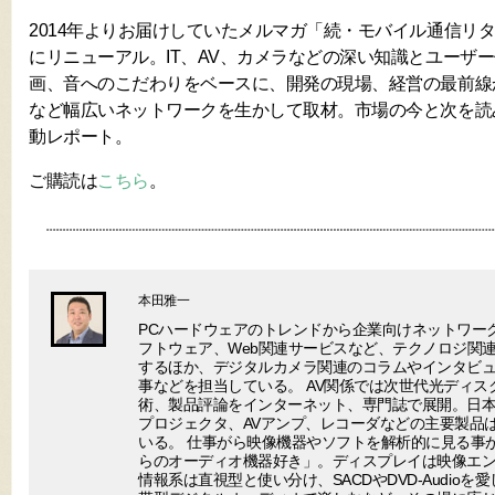
2014年よりお届けしていたメルマガ「続・モバイル通信リター
にリニューアル。IT、AV、カメラなどの深い知識とユーザ
画、音へのこだわりをベースに、開発の現場、経営の最前線
など幅広いネットワークを生かして取材。市場の今と次を読
動レポート。
ご購読は
こちら
。
本田雅一
PCハードウェアのトレンドから企業向けネットワー
フトウェア、Web関連サービスなど、テクノロジ関
するほか、デジタルカメラ関連のコラムやインタビ
事などを担当している。 AV関係では次世代光ディ
術、製品評論をインターネット、専門誌で展開。日
プロジェクタ、AVアンプ、レコーダなどの主要製品
いる。 仕事がら映像機器やソフトを解析的に見る事
らのオーディオ機器好き」。ディスプレイは映像エ
情報系は直視型と使い分け、SACDやDVD-Audio