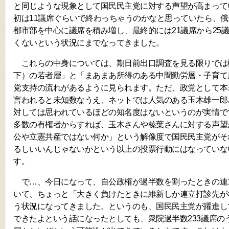
と同じような現象として国民民主党に対する声望が高まって
初は11議席ぐらいで終わっちゃうのかなと思っていたら、
都市部を中心に議席を積み増し、最終的には21議席から25
くないという状況にまでなってきました。
これらの中身については、期日前出口調査を見る限りでは概
下）の若者層」と「まあまあ所得のある中間勤労層・子育て
党支持の流れがあるように見られます。ただ、政党として本
言われると未知数なうえ、ネットでは人気のある玉木雄一郎
対しては思われているほどの知名度はないというのが実情で
多数の有権者からすれば、玉木さんや榛葉さんに対する声望
公や立憲共産ではない何か」という解像度で国民民主党がそ
るしいいんじゃないかという以上の投票行動にはなっていな
す。
で…、今日になって、自公政権が過半数を割ったときの連
いて、ちょっと「大きく負けたときに維新しか連立打診先が
う状況になってきました。というのも、国民民主党が躍進し
できたよという話になったとしても、衆院過半数233議席のう