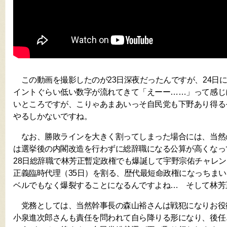
この動画を撮影したのが23日深夜だったんですが、24日に
イントぐらい低い数字が流れてきて「えーー……」って感じ
いところですが、こりゃあまあいっそ自民党も下野あり得る
やるしかないですね。
なお、勝敗ラインを大きく割ってしまった場合には、当然
は選挙後の内閣改造を行わずに総辞職になる公算が高くなっ
28日総辞職で林芳正暫定政権でも爆誕して宇野宗佑チャレン
正義臨時代理（35日）を割る、歴代最短命政権になっちま
ベルでもなく爆裂することになるんですよね… そして林芳
党務としては、当然幹事長の森山裕さんは戦犯になりお役
小泉進次郎さんも責任を問われて自ら降りる形になり、後任