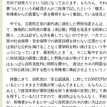
方向で頑張ろうという話になっております。もちろん、それ
勝つんだという石破茂さんがご自身で記したという『檄文』
有権者からの貴重な一票を獲得するべく奮励している状況と
中でも、立憲民主党の新代表に就任した野田佳彦さんは、
て、徹底的に自民党の裏金（未記載）問題を追及する戦術に
限り、これは必ずしも功を奏していないのですが、一方でこ
策や社会保障・安全保障での政策目標を持たない立憲からす
ば余計な公約を掲げることなく選挙戦を戦い抜けるという中
ぶりになっています。最初見たとき「え、そこに集中するの
に街頭演説の調査に派遣した野鳥の会が挙げてきたデータで
はもっぱら自民党批判に時間を費やし、政治とカネの問題を
とで自公政治に対する怒りを有権者に喚起させようというノ
終盤にきて、自民党の「非公認議員」に対して2,000万円
いるというネタまで赤旗が突っ込んできました。もちろんこ
みとして政党本部が選挙活動を担う各地域の支部に対して表
を投下しているだけですので、違法性はもちろんなく、手続
が、有権者からするとやっぱり自民党のカネの使い方はおか