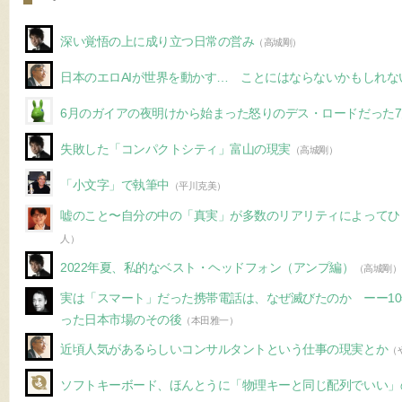
深い覚悟の上に成り立つ日常の営み
（高城剛）
日本のエロAIが世界を動かす… ことにはならないかもしれな
6月のガイアの夜明けから始まった怒りのデス・ロードだった7
失敗した「コンパクトシティ」富山の現実
（高城剛）
「小文字」で執筆中
（平川克美）
嘘のこと〜自分の中の「真実」が多数のリアリティによってひ
人）
2022年夏、私的なベスト・ヘッドフォン（アンプ編）
（高城剛）
実は「スマート」だった携帯電話は、なぜ滅びたのか ーー10年
った日本市場のその後
（本田雅一）
近頃人気があるらしいコンサルタントという仕事の現実とか
（
ソフトキーボード、ほんとうに「物理キーと同じ配列でいい」