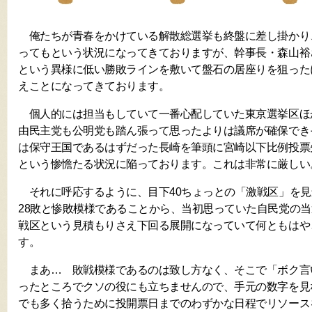
俺たちが青春をかけている解散総選挙も終盤に差し掛かり
ってもという状況になってきておりますが、幹事長・森山裕
という異様に低い勝敗ラインを敷いて盤石の居座りを狙った
えことになってきております。
個人的には担当もしていて一番心配していた東京選挙区ほ
由民主党も公明党も踏ん張って思ったよりは議席が確保でき
は保守王国であるはずだった長崎を筆頭に宮崎以下比例投票
という惨憺たる状況に陥っております。これは非常に厳しい
それに呼応するように、目下40ちょっとの「激戦区」を見
28敗と惨敗模様であることから、当初思っていた自民党の当
戦区という見積もりさえ下回る展開になっていて何ともはや
す。
まあ… 敗戦模様であるのは致し方なく、そこで「ボク言
ったところでクソの役にも立ちませんので、手元の数字を見
でも多く拾うために投開票日までのわずかな日程でリソース