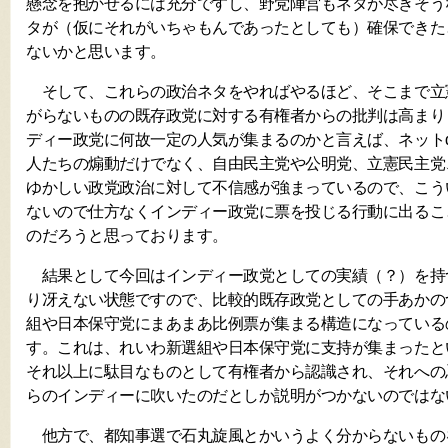
懸念を抱かせるには充分ですし、野党陣営もネタが尽きそう
タが（仮にそれがいちゃもんであったとしても）確保できた
ないかと思います。
そして、これらの政治ネタをやればやるほど、そこまで立
がらないものの既存政党に対する有権者からの批判は高まり
ディー政党に何故一定の人気が集まるのかと言えば、ネット
人たちの煽動だけでなく、自由民主党や公明党、立憲民主党
ゆかしい政党政治に対して不信感が強まっているので、こう
ないので仕方なくインディー政党に票を投じる行動に出るこ
のだろうと思っております。
結果として今回はインディー政党としての実績（？）を持つ
り冴えない状態ですので、比較的既存政党としての手あかの
組や日本保守党にまあまあ比例票が集まる構造になっている
す。これは、れいわ新選組や日本保守党に支持が集まったと
それ以上に駄目なものとして有権者から認識され、それへの
らのインディーに吹いたのだとしか説明がつかないのではな
他方で、都知事選で石丸旋風とかいうよく分からないもの