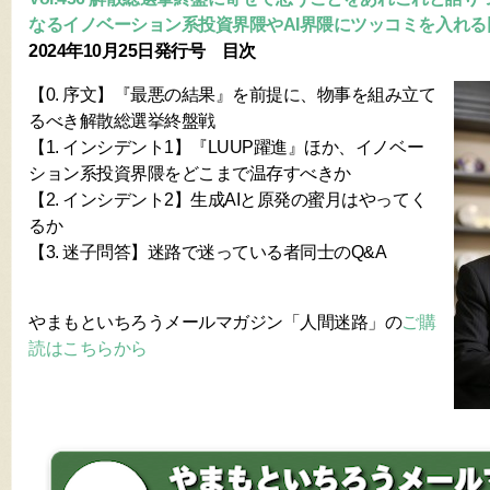
なるイノベーション系投資界隈やAI界隈にツッコミを入れる
2024年10月25日発行号 目次
【0. 序文】『最悪の結果』を前提に、物事を組み立て
るべき解散総選挙終盤戦
【1. インシデント1】『LUUP躍進』ほか、イノベー
ション系投資界隈をどこまで温存すべきか
【2. インシデント2】生成AIと原発の蜜月はやってく
るか
【3. 迷子問答】迷路で迷っている者同士のQ&A
やまもといちろうメールマガジン「人間迷路」の
ご購
読はこちらから