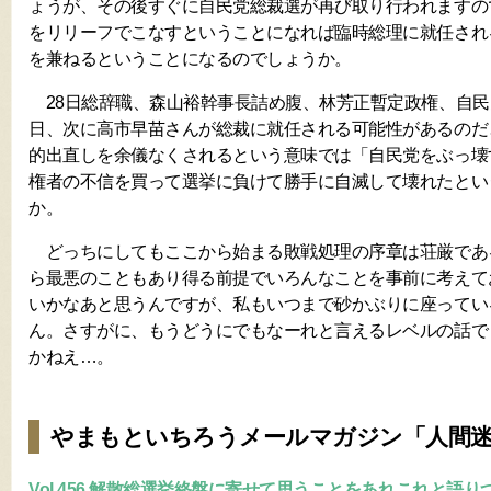
ょうが、その後すぐに自民党総裁選が再び取り行われますの
をリリーフでこなすということになれば臨時総理に就任され
を兼ねるということになるのでしょうか。
28日総辞職、森山裕幹事長詰め腹、林芳正暫定政権、自民党総
日、次に高市早苗さんが総裁に就任される可能性があるのだ
的出直しを余儀なくされるという意味では「自民党をぶっ壊
権者の不信を買って選挙に負けて勝手に自滅して壊れたとい
か。
どっちにしてもここから始まる敗戦処理の序章は荘厳であ
ら最悪のこともあり得る前提でいろんなことを事前に考えて
いかなあと思うんですが、私もいつまで砂かぶりに座ってい
ん。さすがに、もうどうにでもなーれと言えるレベルの話で
かねえ…。
やまもといちろうメールマガジン「人間
Vol.456 解散総選挙終盤に寄せて思うことをあれこれと語