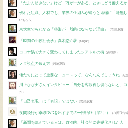
「たぶん起きない」けど「万が一がある」ときにどう備えるか
優れた組織、人材でも、業界の仕組みが違うと途端に「能無し
いちろう）
東大生でもわかる「整形が一般的にならない理由」
（岩崎夏海）
『時間の比較社会学』真木悠介著
（Sugar）
コロナ渦で大きく変わってしまったシアトルの街
（高城剛）
メタ視点の鍛え方
（岩崎夏海）
俺たちにとって重要なニュースって、なんなんでしょうね
（紀
川上なな実さんインタビュー「自分を客観視し切らないと、コ
作）
「自己表現」は「表現」ではない
（岩崎夏海）
夜間飛行が卓球DVDを出すまでの一部始終（第2回）
（夜間飛行
「新聞を読んでいる人は、政治的、社会的に先鋭化された人」