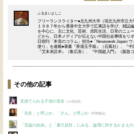
ふるまいよしこ
フリーランスライター●北九州大学（現北九州市立大
１９８７年から香港中文大学で広東語を学び、雑誌編
を中心に、主に文化、芸術、庶民生活、日常のニュ
どから、日本メディアが伝えない中国社会事情をリポ
日朝刊「本音のコラム」担当●「Newsweek Japan
便り」を連載●著書『香港玉手箱』（石風社）、『中
『艾未未読本』（集広舎）、『中国超入門』（阪急
その他の記事
見捨てられる子供の安全
（小寺信良）
「先生」と呼ぶか、「さん」と呼ぶか
（甲野善紀）
「言論の自由」と「暴力反対」にみる、論理に対するかまえの