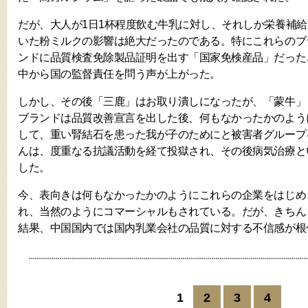
だが、大人が1日1杯程度飲む牛乳に対し、それしか栄養補
いた粉ミルクの影響は絶大だったのである。特にこれらのブ
ンドに品質検査免除製品証明を出す「国家免検産品」だった
中から国の監督責任を問う声が上がった。
しかし、その後「三鹿」はお取り潰しになったが、「蒙牛」
ブランドは品質改善宣言を出した後、何もなかったかのよう
して、重い腎結石を患った我が子のためにと被害者グループ
んは、度重なる抗議活動を経て投獄され、その後病気治療と
した。
今、表向きは何もなかったかのようにこれらの企業をはじめ
れ、当然のようにコマーシャルもされている。だが、きちん
結果、中国国内では国内乳業会社の品質に対する不信感が根
1
2
3
4