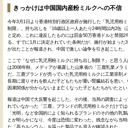
きっかけは中国国内産粉ミルクへの不信
今年3月1日より香港特別行政区政府が施行した「乳児用粉
制限」。持ち出しを「16歳以上一人あたり24時間以内2缶（
と定め、これに違反したものには罰金50万香港ドルと禁固2
る。すでに1月に決定されていた条例だが、施行が始まった3
が出たことが報道され、中国で激しい論争を引き起こした。
ここで「なぜに乳児用粉ミルクに持ち出し制限？」と思う人
は2008年秋、メディアが暴露した山東省の「三鹿乳業メラ
だ。三鹿ブランドが売っていた乳児用粉ミルクに工業溶剤メ
長期に渡りそれを飲んだ子どもたちが重い腎臓結石を患い、
因果関係が分からないまま亡くなった子どもたちがいたとい
報道は中国で大反響を起こした。その後、当局の調査によっ
れていなかった「三鹿」ブランドの乳児用粉ミルクだけでは
「光明」など全国的によく知られるブランドのその他の乳製
とが明らかになり、今度は恐慌に変わった。残念ながら当時
た「高カルシウム」を謳った製品でも混入が確認された。