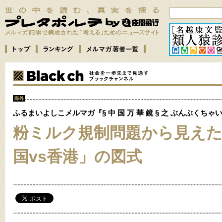
ふるまいよしこメルマガ『§ 中 国 万 華 鏡 § 之 ぶんぶくちゃ
粉ミルク規制問題から見え
国vs香港」の図式