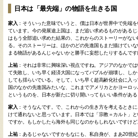
日本は「最先端」の物語を生きる国
家入
：そういった意味でいうと、僕は日本が世界中で先端を
ています。今の発展途上国は、まだ追い求めるものがあるじ
はもう全部追い求めた結果の、これからのストーリーがない
る。そのストーリーは、ほかのどの先進国もまだ描けていな
まる物語があるんじゃないかと勝手に妄想したりするんです
上祐
：それは非常に興味深い視点ですね。アジアのなかでは
て失敗し、いち早く経済大国になってバブルが崩壊し、しか
しても揺らいでいる。そして、いち早く超高齢化社会に入っ
国のなかの先進国みたいな、これまでアメリカとかヨーロッ
というものを、日本が新たに切り開いってもいい条件がある
家入
：そうなんです。で、これからの生き方を考えるときに
けて通れないと思っています。日本では「宗教＝カルト」と
ですか。もしかしたら海外も同じなのかもしれないですけど
上祐
：あるじゃないですかもなにも、私自身が、まあ20世