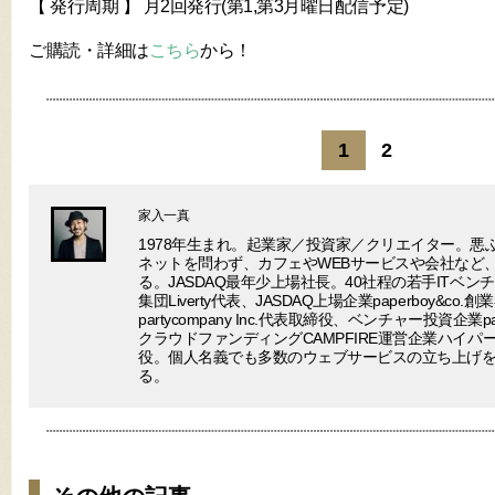
【 発行周期 】 月2回発行(第1,第3月曜日配信予定)
ご購読・詳細は
こちら
から！
1
2
家入一真
1978年生まれ。起業家／投資家／クリエイター。悪
ネットを問わず、カフェやWEBサービスや会社など
る。JASDAQ最年少上場社長。40社程の若手ITベ
集団Liverty代表、JASDAQ上場企業paperboy&c
partycompany Inc.代表取締役、ベンチャー投資企業part
クラウドファンディングCAMPFIRE運営企業ハイ
役。個人名義でも多数のウェブサービスの立ち上げ
る。