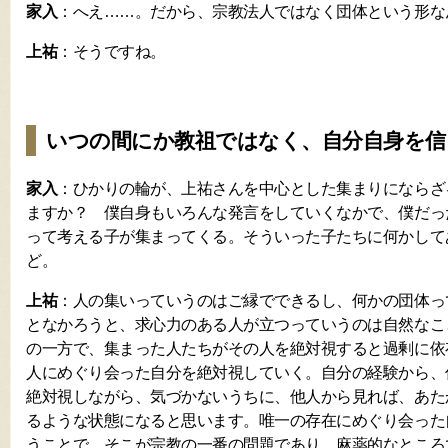
家入
：へえ……。だから、宗教法人ではなく団体という形な
上祐
：そうですね。
いつの間にか教祖ではなく、自分自身を信
家入
：ひかりの輪が、上祐さんを中心とした集まりにならざ
ますか？ 僕自身もいろんな発言をしていくなかで、僕だっ
って考える子が集まってくる。そういった子たちに何かして
ど。
上祐
：人の集いっていうのはご縁でできるし、何かの団体っ
となかろうと、求心力のある人が立つっていうのは自然なこ
の一方で、集まった人たちがその人を絶対視すると過剰に依
人にめぐり会った自分を絶対視していく。自分の経験から、
絶対視しながら、気づかないうちに、他人から見れば、あた
るような状態になると思います。唯一の存在にめぐり会った
うことで。そこが宗教の一番の問題であり、麻薬的なところ