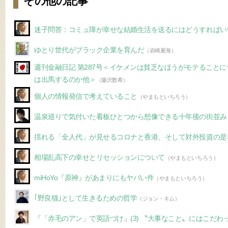
その他の記事
迷子問答：コミュ障が幸せな結婚生活を送るにはどうすればい
ゆとり世代がブラック企業を育んだ
（岩崎夏海）
週刊金融日記 第287号＜イケメンは貧乏なほうがモテること
は出馬するのか他＞
（藤沢数希）
個人の情報発信で考えていること
（やまもといちろう）
温泉巡りで気付いた看板ひとつから想像できる十年後の街並み
揺れる「全人代」が見せるコロナと香港、そして対外投資の是
相場乱高下の幸せとリセッションについて
（やまもといちろう）
miHoYo『原神』があまりにもヤバい件
（やまもといちろう）
｢野良猫｣として生きるための哲学
（ジョン・キム）
『「赤毛のアン」で英語づけ』(3) 〝大事なこと〟にはこだわ