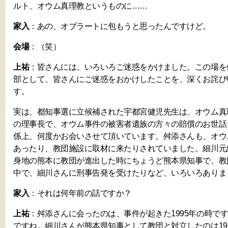
ルト、オウム真理教というものに……
家入
：あの、オブラートに包もうと思ったんですけど。
会場
：（笑）
上祐
：皆さんには、いろいろご迷惑をかけました。この場を
部として、皆さんにご迷惑をおかけしたことを、深くお詫び
す。
実は、都知事選に立候補された宇都宮健児先生は、オウム真
の理事長で、オウム事件の被害者遺族の方々の賠償のお世話
係上、何度かお会いさせて頂いています。舛添さんも、オウ
あったり、教団施設に取材に来たりされていました。細川元
身地の熊本に教団が進出した時にちょうど熊本県知事で、教
中で、細川さんに刑事告発を受けたりなど、いろいろありま
家入
：それは何年前の話ですか？
上祐
：舛添さんに会ったのは、事件が起きた1995年の時です
ですね。細川さんが熊本県知事として教団と対立したのは199