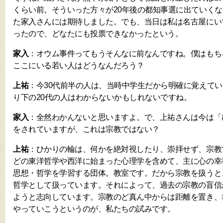
くらい前。そういった方々が20年後の都知事選に出ていく
た家入さんには期待しました。でも、当日は私は名古屋にい
ったので、どなたにも投票できなかったという。
家入
：オウム事件ってもうそんなに前なんですね。僕はもち
ここにいる若い人はどうなんだろう？
上祐
：今30代前半の人は、当時中学生だから明確に覚えて
り下の20代の人はわからないかもしれないですね。
家入
：全然わかんないと思いますよ。で、上祐さんは今は「
をされていますが、これは宗教ではない？
上祐
：ひかりの輪は、何かを絶対視したり、崇拝せず、宗教
どの東洋哲学や西洋に始まった心理学を含めて、主に心の幸
思想・哲学を学習する団体。教室です。だから宗教を扱うと
哲学として扱っています。それによって、過去の宗教の盲信
ようと志向しています。宗教のど真ん中からは距離を置き、
やっていこうというのが、私たちの試みです。