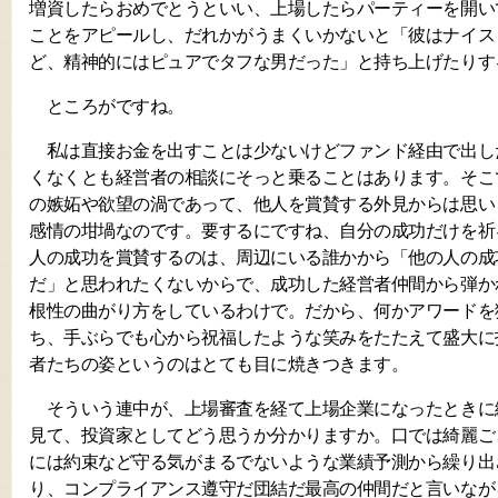
増資したらおめでとうといい、上場したらパーティーを開い
ことをアピールし、だれかがうまくいかないと「彼はナイス
ど、精神的にはピュアでタフな男だった」と持ち上げたりす
ところがですね。
私は直接お金を出すことは少ないけどファンド経由で出し
くなくとも経営者の相談にそっと乗ることはあります。そこ
の嫉妬や欲望の渦であって、他人を賞賛する外見からは思い
感情の坩堝なのです。要するにですね、自分の成功だけを祈
人の成功を賞賛するのは、周辺にいる誰かから「他の人の成
だ」と思われたくないからで、成功した経営者仲間から弾か
根性の曲がり方をしているわけで。だから、何かアワードを
ち、手ぶらでも心から祝福したような笑みをたたえて盛大に
者たちの姿というのはとても目に焼きつきます。
そういう連中が、上場審査を経て上場企業になったときに繰
見て、投資家としてどう思うか分かりますか。口では綺麗ご
には約束など守る気がまるでないような業績予測から繰り出
り、コンプライアンス遵守だ団結だ最高の仲間だと言いなが