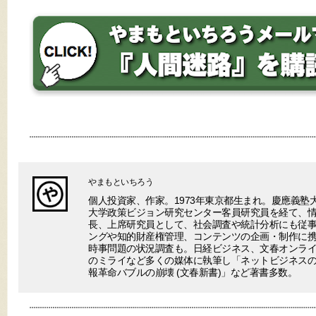
やまもといちろう
個人投資家、作家。1973年東京都生まれ。慶應義塾
大学政策ビジョン研究センター客員研究員を経て、
長、上席研究員として、社会調査や統計分析にも従事
ングや知的財産権管理、コンテンツの企画・制作に
時事問題の状況調査も。日経ビジネス、文春オンラ
のミライなど多くの媒体に執筆し「ネットビジネスの終わり(V
報革命バブルの崩壊 (文春新書)」など著書多数。