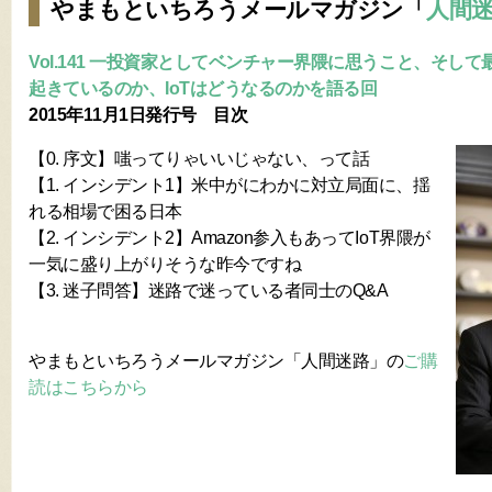
やまもといちろうメールマガジン「
人間
Vol.141 一投資家としてベンチャー界隈に思うこと、そし
起きているのか、IoTはどうなるのかを語る回
2015年11月1日発行号 目次
【0. 序文】嗤ってりゃいいじゃない、って話
【1. インシデント1】米中がにわかに対立局面に、揺
れる相場で困る日本
【2. インシデント2】Amazon参入もあってIoT界隈が
一気に盛り上がりそうな昨今ですね
【3. 迷子問答】迷路で迷っている者同士のQ&A
やまもといちろうメールマガジン「人間迷路」の
ご購
読はこちらから