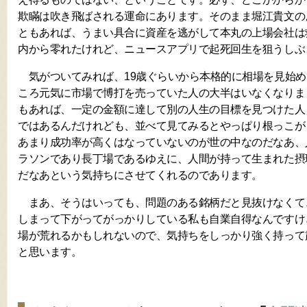
欺瞞は吹き飛ばされる運命にあります。そのまま堀江貴文の
ともあれば、うまい具合に資産を逃がして本丸の上場会社は
内から零れたけれど、ニュースアプリで起死回生を狙うしぶ
気がついてみれば、19歳ぐらいから本格的に相場を見始め
ころ元気に市場で博打を売っていた人の大半はいなくなりま
もあれば、一定の金額に達して別の人生の目標を見つけた人
ではあるんだけれども、並べて見てみるとやっぱり根っこが
あまり成功率が高くはなっていないのが世の中なのだなあ、
ラソンであり長丁場であるゆえに、人間が持って生まれた摂
だなあという気持ちにさせてくれるのであります。
まあ、そうはいっても、問題のある銘柄だと見抜けなくて
しまって下がってがっかりしている私も自業自得なんですけ
場が荒れるかもしれないので、気持ちをしっかり強く持って
と思います。