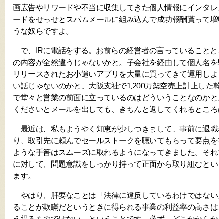
画広告やリワードや不当に収集してきた個人情報にインタレ
ードをせっせとスパムメールに組み込んで成功報酬貰って増
うな奴らですよ。
で、IRに電話をする。お前らの経営者の言っていることと
の内容が全然違うじゃないかと。子会社を経由して個人名を
リリースされたお小遣いアプリを大量に買ってきて運用しよ
い話じゃないのかと。大阪支社で1,200万架空売上計上した
で堂々と営業の前面に立っているのはどういうことなのかと
くださいとメールを出しても、きちんと返してくれるところ
最近は、私もようやく知恵が少しつきまして、事前に退職
り、取引先に頼んでセールストークを聴いてもらって要点を
ような手筈はスムーズに取れるようになってきました。それ
に対して、問題意識をしっかり持って正面から取り組むとい
ます。
やはり、肝要なことは「法律に違反しているわけではない
ることが欺瞞だというときに得られる事業の利益率の高さは
え得るものではない、ということです。必ず、どこかからか