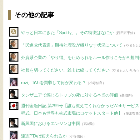
その他の記事
やっと日本にきた「Spotify」。その特徴はなにか
（西田宗千佳）
「民進党代表選」期待と埋没が織りなす状況について
（やまもと
外資系企業の「やり得」を止められるルール作りこそがAI規制
社員を切ってください、雑巾は絞ってください
（やまもといちろう
rovi、TiVoを買収して何が変わる？
（小寺信良）
タンザニアで感じるトップの死に対する本当の評価
（高城剛）
週刊金融日記 第299号【誰も教えてくれなかったWebサービ
程式、日本も世界も株式市場はロケットスタート他】
（藤沢数希
新興国におけるエンジンは中国
（高城剛）
違憲PTAは変えられるか
（小寺信良）