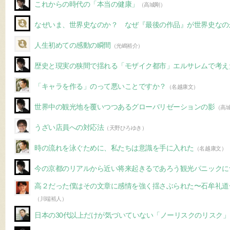
これからの時代の「本当の健康」
（高城剛）
なぜいま、世界史なのか？ なぜ『最後の作品』が世界史なの
人生初めての感動の瞬間
（光嶋裕介）
歴史と現実の狭間で揺れる「モザイク都市」エルサレムで考え
「キャラを作る」のって悪いことですか？
（名越康文）
世界中の観光地を覆いつつあるグローバリゼーションの影
（高
うざい店員への対応法
（天野ひろゆき）
時の流れを泳ぐために、私たちは意識を手に入れた
（名越康文）
今の京都のリアルから近い将来起きるであろう観光パニックに
高２だった僕はその文章に感情を強く揺さぶられた〜石牟礼道
（川端裕人）
日本の30代以上だけが気づいていない「ノーリスクのリスク」