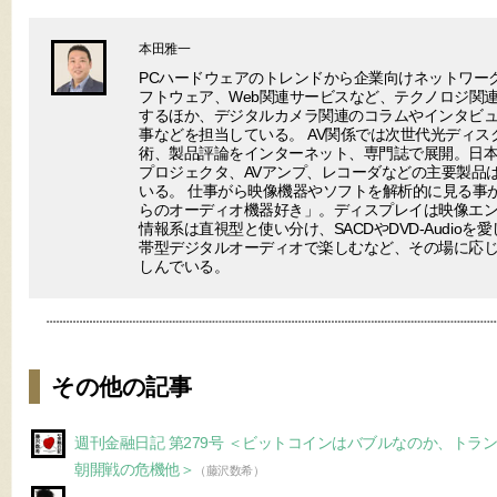
本田雅一
PCハードウェアのトレンドから企業向けネットワー
フトウェア、Web関連サービスなど、テクノロジ関
するほか、デジタルカメラ関連のコラムやインタビ
事などを担当している。 AV関係では次世代光ディ
術、製品評論をインターネット、専門誌で展開。日
プロジェクタ、AVアンプ、レコーダなどの主要製品
いる。 仕事がら映像機器やソフトを解析的に見る事
らのオーディオ機器好き」。ディスプレイは映像エ
情報系は直視型と使い分け、SACDやDVD-Audio
帯型デジタルオーディオで楽しむなど、その場に応じ
しんでいる。
その他の記事
週刊金融日記 第279号 ＜ビットコインはバブルなのか、トラ
朝開戦の危機他＞
（藤沢数希）