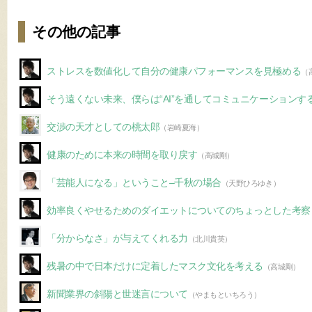
その他の記事
ストレスを数値化して自分の健康パフォーマンスを見極める
（
そう遠くない未来、僕らは“AI”を通してコミュニケーションす
交渉の天才としての桃太郎
（岩崎夏海）
健康のために本来の時間を取り戻す
（高城剛）
「芸能人になる」ということ–千秋の場合
（天野ひろゆき）
効率良くやせるためのダイエットについてのちょっとした考察
「分からなさ」が与えてくれる力
（北川貴英）
残暑の中で日本だけに定着したマスク文化を考える
（高城剛）
新聞業界の斜陽と世迷言について
（やまもといちろう）