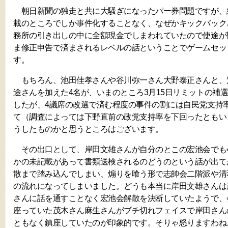
朝日新聞の独走と共に大騒ぎになったパー券問題ですが、
載のところでしか事件化することなく、なぜかキックバック
務所の引き出しの中に全額現金でしまわれていたので使途が
ま修正申告で済まされるレベルの話ということでゲームセッ
す。
もちろん、池田佳孝さんや谷川弥一さん大野泰正さんと、
途さんを加えた4名が、いまのところ3月15日リミットの補
したが、4議席の改選で済む程度の事件の割には自民党支持
て（調査によっては下野直前の政党支持率を下回ったともい
うしたものかと思うところはございます。
その出口として、岸田文雄さんが自分のとこの宏池会でも会計
かの未記載があって書類送検されるのどうのという話が出て
散まで踏み込んでしまい、煽りを喰う形で志帥会二階派や清
の流れになってしまいました。どうも本当に岸田文雄さんは
さんに話を通すことなく宏池会解散を決断していたようで、
座っていた茂木さん麻生さんがブチ切れフェイスで岸田さん
ともなく鎮座していたのが印象的です。そりゃ怒りますわね