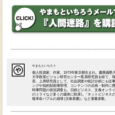
やまもといちろう
個人投資家、作家。1973年東京都生まれ。慶應義塾
大学政策ビジョン研究センター客員研究員を経て、
長、上席研究員として、社会調査や統計分析にも従事
ングや知的財産権管理、コンテンツの企画・制作に
時事問題の状況調査も。日経ビジネス、文春オンラ
のミライなど多くの媒体に執筆し「ネットビジネスの終わり(V
報革命バブルの崩壊 (文春新書)」など著書多数。