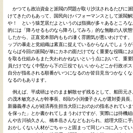
かつても政治資金と派閥の問題が取り沙汰されるたびに派
けてきたのもあって、国民向けパフォーマンスとして派閥解
や！ という猿芝居だよというのは指摘が多々あるところな
的には「降ろせるものなら降ろしてみろ」的な無敵の人状態
したから、正直党本部内ももの凄く雰囲気が悪いわけです。
ップの暴走と党組織は素直に捉えているからなんでしょうが
ならば今回の派閥が単にカネの面だけでなく重要な役職にお
を取る仕組みもまた失われかねないという点において、重要
員だけでなく中堅から下の三役でもいいからどこか行政ポス
自分が指名される順番がいつになるのか皆目見当つかなくな
なるのもあります。
例えば、平成研はそのまま解散せず残るとして、船田元さん
の茂木敏充さんが幹事長、8回の小渕優子さんが選対委員長
新藤義孝さんが経済再生担当大臣におのおの指名されていま
を保った」とか書かれてしまうわけですが、実際には待機組
んや古川禎久さん、橋本岳さんなどもおられ、総理大臣に手
おかしくない人材がごちゃっと固まって同じハコに入ってい