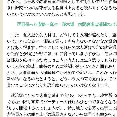
こから、じゃあ次の総裁選に派閥として誰を担いでどうする
きに派閥単位の結束がある程度以上あると読みやすくなるた
いというのが大きいのかなあとも思います。
面目保った安倍・麻生・茂木派 内閣改造は派閥のバ
また、党人派的な人材は、どうしても入閣が遅れたり、重
いうことになると、派閥で囲ってもらえないとなかなか資金
とはあり得ます。往々にしてそれらの党人派は特定の政策通
か社保とか特定分野に強い）に育っていきますから、選挙に
当能力を維持するためにはこういう人には生き残ってもらわ
いう人材の養成、維持のために派閥が使われてきた面もあり
カネ、人事両面から派閥政治が改めて否定され、これから解
新の話になるのだとすると、どういう人の束で党内を〆てい
営のところでかなり知恵を絞らないといけなくなります。
政治家にとって大事な励ます会ひとつとっても、地方選出
でもない限り東京でパーティーの仕込みひとつできなくなる
張って開催するのでしょうが）、特に地方で公募で出馬して
方議員からの叩き上げの議員さんなどからは早くも頭を抱え