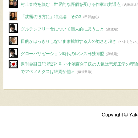
村上春樹を読む：世界的な評価を受ける作家の共通点
（内田樹＆
「狭霧の彼方に」特別編 その3
（甲野善紀）
グルテンフリー食について個人的に思うこと
（高城剛）
目的がはっきりしないまま挑戦する人の脆さと凄さ
（やまもとい
グローバリゼーション時代のレンズ日独同盟
（高城剛）
週刊金融日記 第274号 ＜小池百合子氏の人気は恋愛工学の理
でアベノミクスは終焉か他＞
（藤沢数希）
Copyright © Yak