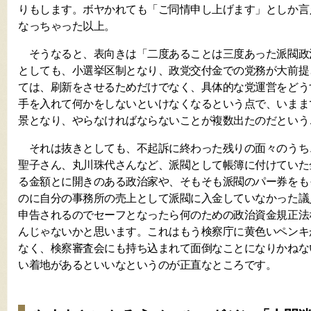
りもします。ボヤかれても「ご同情申し上げます」としか言
なっちゃった以上。
そうなると、表向きは「二度あることは三度あった派閥政
としても、小選挙区制となり、政党交付金での党務が大前提
ては、刷新をさせるためだけでなく、具体的な党運営をどう
手を入れて何かをしないといけなくなるという点で、いまま
景となり、やらなければならないことが複数出たのだという
それは抜きとしても、不起訴に終わった残りの面々のうち
聖子さん、丸川珠代さんなど、派閥として帳簿に付けていた
る金額とに開きのある政治家や、そもそも派閥のパー券をも
のに自分の事務所の売上として派閥に入金していなかった議
申告されるのでセーフとなったら何のための政治資金規正法
んじゃないかと思います。これはもう検察庁に黄色いペンキ
なく、検察審査会にも持ち込まれて面倒なことになりかねな
い着地があるといいなというのが正直なところです。