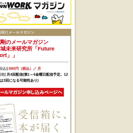
城剛のメールマガジン
城未来研究所「Future
port」」
税込)]
880円（税込）／ 月
周期]
月4回配信(第1～4金曜日配信予定。12
月は3回になる可能性あり)