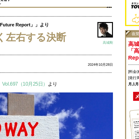
ure Report」」より
く左右する決断
高城剛
高
「高
Re
2024年10月28日
[料金(
[発行
】Vol.697（10月25日）
より
月,1