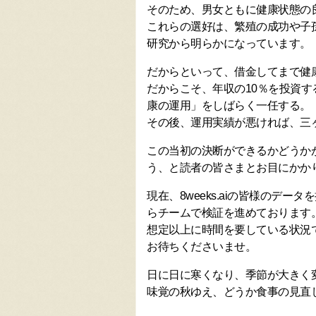
そのため、男女ともに健康状態の
これらの選好は、繁殖の成功や子
研究から明らかになっています。
だからといって、借金してまで健
だからこそ、年収の10％を投資
康の運用」をしばらく一任する。
その後、運用実績が悪ければ、三
この当初の決断ができるかどうか
う、と読者の皆さまとお目にかか
現在、8weeks.aiの皆様のデ
らチームで検証を進めております
想定以上に時間を要している状況
お待ちくださいませ。
日に日に寒くなり、季節が大きく
味覚の秋ゆえ、どうか食事の見直