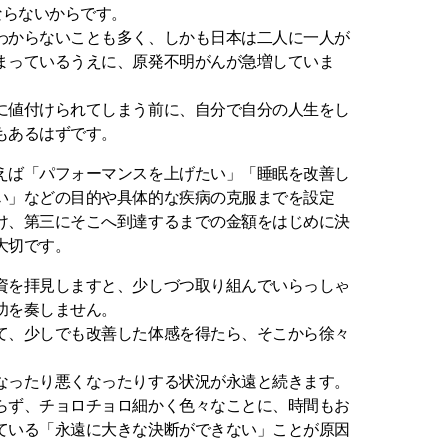
ならないからです。
わからないことも多く、しかも日本は二人に一人が
まっているうえに、原発不明がんが急増していま
に値付けられてしまう前に、自分で自分の人生をし
もあるはずです。
えば「パフォーマンスを上げたい」「睡眠を改善し
い」などの目的や具体的な疾病の克服までを設定
け、第三にそこへ到達するまでの金額をはじめに決
大切です。
資を拝見しますと、少しづつ取り組んでいらっしゃ
功を奏しません。
て、少しでも改善した体感を得たら、そこから徐々
。
なったり悪くなったりする状況が永遠と続きます。
らず、チョロチョロ細かく色々なことに、時間もお
ている「永遠に大きな決断ができない」ことが原因