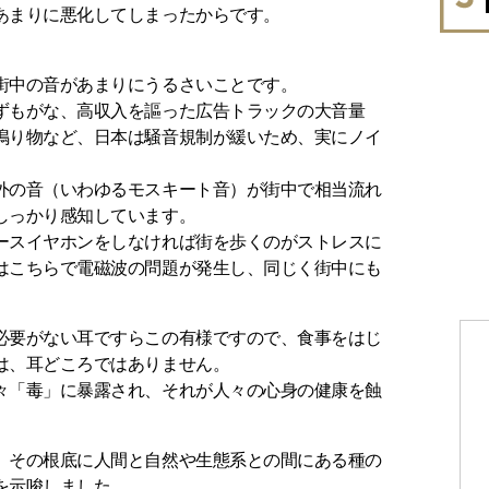
あまりに悪化してしまったからです。
街中の音があまりにうるさいことです。
ずもがな、高収入を謳った広告トラックの大音量
鳴り物など、日本は騒音規制が緩いため、実にノイ
外の音（いわゆるモスキート音）が街中で相当流れ
しっかり感知しています。
ースイヤホンをしなければ街を歩くのがストレスに
はこちらで電磁波の問題が発生し、同じく街中にも
必要がない耳ですらこの有様ですので、食事をはじ
は、耳どころではありません。
々「毒」に暴露され、それが人々の心身の健康を蝕
、その根底に人間と自然や生態系との間にある種の
を示唆しました。