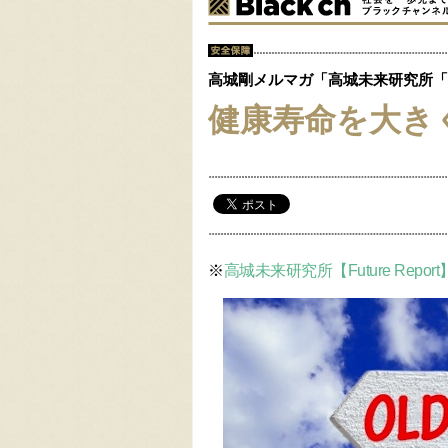
高城剛メルマガ「高城未来研究所「Fut
健康寿命を大き
※
高城未来研究所【Future Report