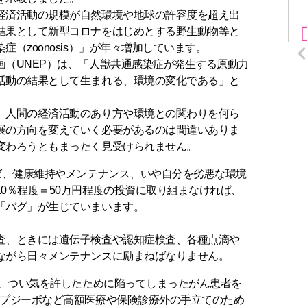
経済活動の規模が自然環境や地球の許容度を超え出
結果として新型コロナをはじめとする野生動物等と
（zoonosis）」が年々増加しています。
画（UNEP）は、「人獣共通感染症が発生する原動力
活動の結果として生まれる、環境の変化である」と
、人間の経済活動のあり方や環境との関わりを何ら
展の方向を変えていく必要があるのは間違いありま
変わろうともまったく見受けられません。
ば、健康維持やメンテナンス、いや自分を劣悪な環境
0％程度＝50万円程度の投資に取り組まなければ、
「バグ」が生じていまいます。
査、ときには遺伝子検査や認知症検査、各種点滴や
ながら日々メンテナンスに励まねばなりません。
の、つい気を許したために陥ってしまったがん患者を
オプジーボなど高額医療や保険診療外の手立てのため