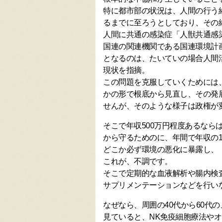
特に都市部の状況は、人間の行う
るまでに至ろうとしており、その
人間に共通の感染症「人獣共通感染症
国連の関連機関である国連環境計
となるのは、たいていの場合人間
現状を指摘。
この問題を克服していくためには
かの形で根底から見直し、その発
せんが、そのような様子は政権が
そこで年収500万円程度あるなら
から守るためのに、年間で年収の1
どこか必ず環境の悪化に暴露し、
これが、不調です。
そこで定期的な血液解析や腸内検
サプリメンテーションなどを行い
なぜなら、周囲の40代から60代
見ていると、NK免疫細胞療法や