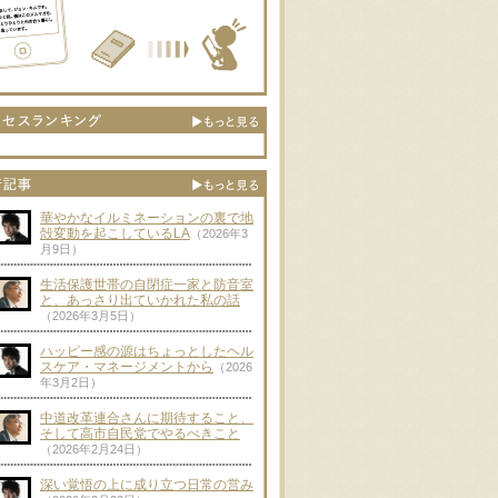
華やかなイルミネーションの裏で地
殻変動を起こしているLA
（2026年3
月9日）
生活保護世帯の自閉症一家と防音室
と、あっさり出ていかれた私の話
（2026年3月5日）
ハッピー感の源はちょっとしたヘル
スケア・マネージメントから
（2026
年3月2日）
中道改革連合さんに期待すること、
そして高市自民党でやるべきこと
（2026年2月24日）
深い覚悟の上に成り立つ日常の営み