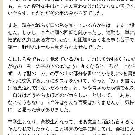
も、もっと複雑な事はたくさん言わなければならない筈です
い至らず、ただただその事のみが不安でした。
まあ、現在の減らず口の私を知っている方からは、まるで想
せん。しかし、本当に頭の回転も鈍かったし、運動も、単に
較的耐久力はある方でしたが、短距離を速く走る事も苦手で
第一、野球のルールも覚えられませんでした。
なにしろ今でもよく覚えているのは、これは多分4歳くらい
がなの「み」の字の下のαのように丸くなるところが、上か
ず、カギ型の「み」の字の上の部分を書いてから別に○を書
それに交叉するようにタスキをかけて、やっと「み」を書く
は智恵遅れではないだろうか」と、やや青ざめた表情で私を
「自分はどうやらよほどのバカらしい」と思って、「ああ、
なれそうもない」（当時はそんな言葉は知りませんが、気持
に）と思った事がありました。
中学生となり、高校生となって、まあ友達と冗談も言えるく
そんな私でしたから、こと将来の仕事に関しては、会社に入