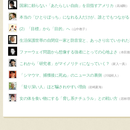
国家に頼らない「あたらしい自由」を目指すアメリカ
（高城剛）
本当の「ひとりぼっち」になれる人だけが、誰とでもつながる
(2）「目標」から「目的」へ
（山中教子）
生活保護世帯の自閉症一家と防音室と、あっさり出ていかれた
ファーウェイ問題から想像する強者にとっての心地よさ
（本田雅
これから「研究者」がマイノリティになっていく？
（家入一真）
「シマウマ、捕獲後に死ぬ」のニュースの裏側
（川端裕人）
「疑り深い人」ほど騙されやすい理由
（岩崎夏海）
女の体を食い物にする「脅し系ナチュラル」との戦い方
（若林理