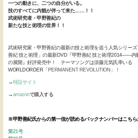
一つの動きに、二つの自分がいる。
技のすべてに内観が伴って来た……！！
武術研究者・甲野善紀の
新たな技と術理の世界！！
武術研究家・甲野善紀の最新の技と術理を追う人気シリーズ
善紀 技と術理」の最新DVD『甲野善紀 技と術理2014――内
の展開』好評発売中！ テーマソングは須藤元気氏率いる
WORLDORDER
「PERMANENT REVOLUTION」！
→
特設サイト
→
amazon
で購入する
※甲野善紀氏からの第一信が読めるバックナンバーはこちら
第21号