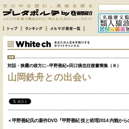
対話・狭霧の彼方に--甲野善紀×田口慎也往復書簡集（８）
山岡鉄舟との出会い
＜甲野善紀氏の新作DVD『甲野善紀 技と術理2014 内観か