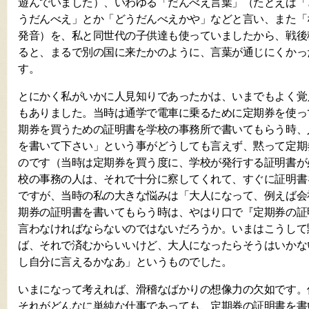
遊んでいました）、いわゆる「だんべえ言葉」（たとえば「
うだんべえ」とか「どうだんべえかや」などと言い、また「
発音）を、私と同世代の子供達も使っていましたから、戦後
ると、まるで別の国に来たかのように、言葉が通じにくかっ
す。
とにかく私がいかに人見知りであったかは、いまでもよく覚
もありました。当時は通学で電車に乗るために定期券を使っ
期券を買うための証明書を学校の事務所で書いてもらう時、
を書いて下さい」という事がどうしても言えず、黙って定期
のです（当時は定期券を買う度に、学校が発行する証明書が
校の事務の人は、それで十分に察してくれて、すぐに証明書
ですが、当時の私の大きな悩みは「大人になって、例えば会
期券の証明書を書いてもらう時は、やはり口で『定期券の証
言わなければならないのではないだろうか。いまはこうして
ば、それで済むからいいけど、大人になったらそうはいかな
し自分に言えるかなあ」というものでした。
いまになって考えれば、滑稽なばかりの想像力の欠如です。
それがどんなに単純な仕事であっても、定期券の証明書を書