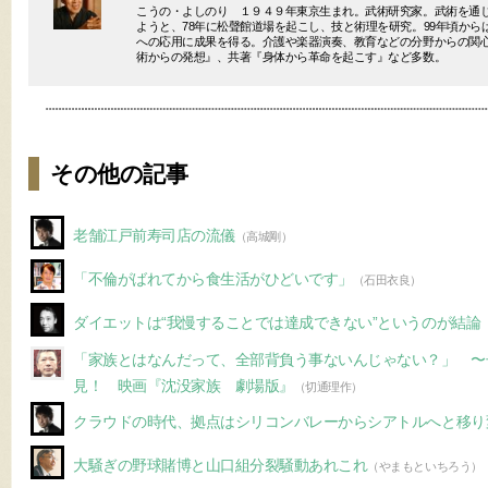
こうの・よしのり １９４９年東京生まれ。武術研究家。武術を通
ようと、78年に松聲館道場を起こし、技と術理を研究。99年頃か
への応用に成果を得る。介護や楽器演奏、教育などの分野からの関
術からの発想』、共著『身体から革命を起こす』など多数。
その他の記事
老舗江戸前寿司店の流儀
（高城剛）
「不倫がばれてから食生活がひどいです」
（石田衣良）
ダイエットは“我慢することでは達成できない”というのが結論
「家族とはなんだって、全部背負う事ないんじゃない？」 〜
見！ 映画『沈没家族 劇場版』
（切通理作）
クラウドの時代、拠点はシリコンバレーからシアトルへと移り
大騒ぎの野球賭博と山口組分裂騒動あれこれ
（やまもといちろう）