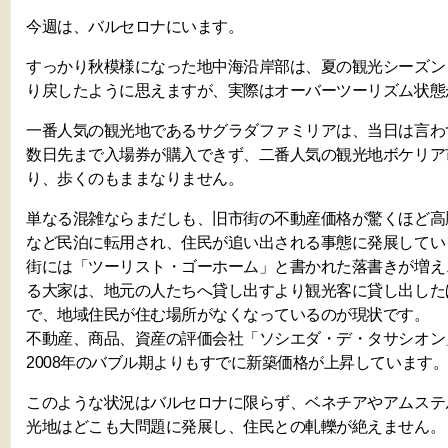
今週は、バルセロナにいます。
すっかり秋模様になった地中海沿岸部は、夏の観光シーズン
り戻したように思えますが、実際はオーバーツーリズム状態
一番人気の観光地であるサグラダファミリアは、当日は言わ
数日先まで入場券が購入できず、二番人気の観光地ボケリア
り、歩くのもままなりません。
単なる混雑ならまだしも、旧市街の不動産価格が驚くほど高騰し
など民泊に転用され、住民が追い出される事態に発展してい
街には「ツーリスト・ゴーホーム」と書かれた落書きが増え
る大家は、地元の人たちへ貸し出すより観光客に貸し出した
で、地域住民が住む場所がなくなっているのが現状です。
不動産、商品、資産の評価会社「ソシエダ・デ・タサシオン
2008年のバブル期よりもすでに新築価格が上昇しています
このような状況はバルセロナに限らず、ベネチアやアムステ
光地はどこも大問題に発展し、住民との軋轢が絶えません。