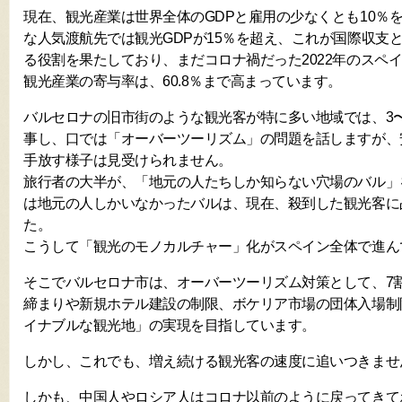
現在、観光産業は世界全体のGDPと雇用の少なくとも10％
な人気渡航先では観光GDPが15％を超え、これが国際収支
る役割を果たしており、まだコロナ禍だった2022年のスペ
観光産業の寄与率は、60.8％まで高まっています。
バルセロナの旧市街のような観光客が特に多い地域では、3〜
事し、口では「オーバーツーリズム」の問題を話しますが、
手放す様子は見受けられません。
旅行者の大半が、「地元の人たちしか知らない穴場のバル」
は地元の人しかいなかったバルは、現在、殺到した観光客に
た。
こうして「観光のモノカルチャー」化がスペイン全体で進ん
そこでバルセロナ市は、オーバーツーリズム対策として、7
締まりや新規ホテル建設の制限、ボケリア市場の団体入場制
イナブルな観光地」の実現を目指しています。
しかし、これでも、増え続ける観光客の速度に追いつきませ
しかも、中国人やロシア人はコロナ以前のように戻ってきて