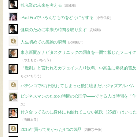
観光業の未来を考える
（高城剛）
iPad Proでいろんなものをどうにかする
（小寺信良）
健康のために本来の時間を取り戻す
（高城剛）
人生初めての感動の瞬間
（光嶋裕介）
東京新聞がナビタスクリニックの調査を一面で報じたフェイク
（やまもといちろう）
『魔剤』と言われるカフェイン入り飲料、中高生に爆発的普及
もといちろう）
パチンコで5万円負けてしまった後に聴きたいジャズアルバム
ビジネスマンのための時間の心理学――できる人は時間を「伸
文）
付き合ってるのに身体にも触れてこない彼氏（25歳）はいっ
（石田衣良）
2015年買って良かった4つの製品
（西田宗千佳）