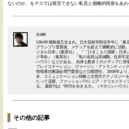
ないのか、をマスでは発言できない私見と俯瞰的視座をあわ
高城剛
1964年葛飾柴又生まれ。日大芸術学部在学中に「東
グランプリ受賞後、メディアを超えて横断的に活動。
ジタル日本』(集英社）、『「ひきこもり国家」日本
ク革命』（集英社）、『私の名前は高城剛。住所不
ハウス）などがある。 自身も数多くのメディアに登場
プレイステーション、ヴァージン・アトランティック
情報通信審議会専門委員など公職歴任。 2008年より
在、コミュニケーション戦略と次世代テクノロジー
たって活躍。ファッションTVシニア・クリエイティ
る。 最新刊は『時代を生きる力』（マガジンハウス
その他の記事