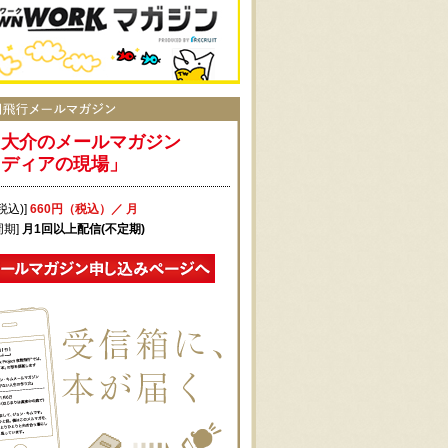
田大介のメールマガジン
メディアの現場」
税込)]
660円（税込）／ 月
周期]
月1回以上配信(不定期)