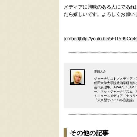
メディアに興味のある人にであれ
たら嬉しいです。よろしくお願い
[embed]http://youtu.be/5FfT599Cq4
津田大介
ジャーナリスト／メディア・
稲田大学大学院政治学研究科
会代表理事。J-WAVE『JA
ー、ネットジャーナリズム、
トニュースメディア「ナタリー
『未来型サバイバル音楽論』
その他の記事