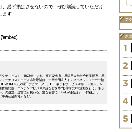
ば、必ず損はさせないので、ぜひ購読していただけ
します。
s[/embed]
アクティビスト。1973年生まれ。東京都出身。早稲田大学社会科学部卒。早
ジャーナリズムコース非常勤講師。一般社団法人インターネットユーザー協
M THE WORLD』火曜日ナビゲーター。IT・ネットサービスやネットカルチャ
著作権問題、コンテンツビジネス論などを専門分野に執筆活動を行う。ネッ
」の設立・運営にも携わる。主な著書に『Twitter社会論』（洋泉社）、
（中央公論新社）など。