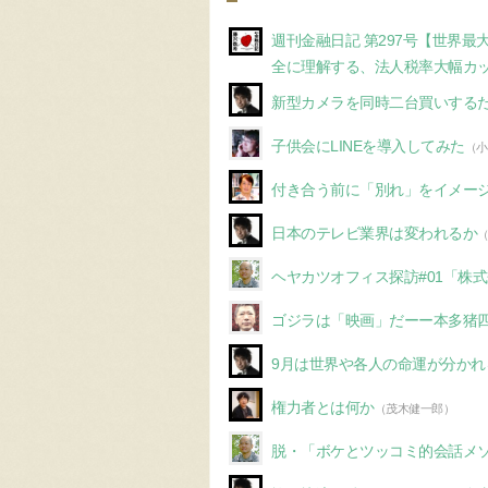
週刊金融日記 第297号【世界最
全に理解する、法人税率大幅カ
新型カメラを同時二台買いする
子供会にLINEを導入してみた
（小
付き合う前に「別れ」をイメー
日本のテレビ業界は変われるか
ヘヤカツオフィス探訪#01「株
ゴジラは「映画」だーー本多猪
9月は世界や各人の命運が分かれ
権力者とは何か
（茂木健一郎）
脱・「ボケとツッコミ的会話メ