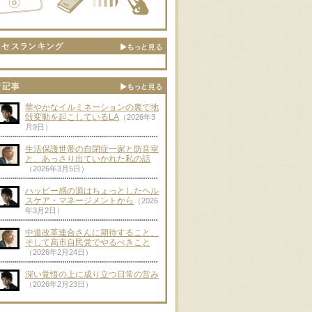
華やかなイルミネーションの裏で地
殻変動を起こしているLA
（2026年3
月9日）
生活保護世帯の自閉症一家と防音室
と、あっさり出ていかれた私の話
（2026年3月5日）
ハッピー感の源はちょっとしたヘル
スケア・マネージメントから
（2026
年3月2日）
中道改革連合さんに期待すること、
そして高市自民党でやるべきこと
（2026年2月24日）
深い覚悟の上に成り立つ日常の営み
（2026年2月23日）