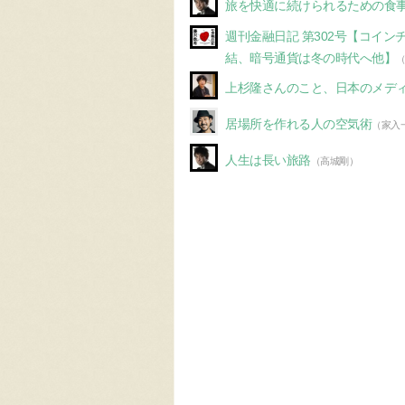
旅を快適に続けられるための食
週刊金融日記 第302号【コイ
結、暗号通貨は冬の時代へ他】
上杉隆さんのこと、日本のメデ
居場所を作れる人の空気術
（家入
人生は長い旅路
（高城剛）