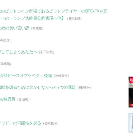
大のビットコイン市場であるビットフライヤーのBTC-FXを完
ットのトランプ大統領公約実現へ他】
（藤沢数希）
ための長い言い訳
（高城剛）
寺信良）
ジしてしまうあなたへ
（石田衣良）
（高城剛）
式会社ピースオブケイク」後編
（岩崎夏海）
四郎を語るために欠かせなかった7つの課題
（切通理作）
る特異月
（高城剛）
ソッド」の可能性を探る
（岩崎夏海）