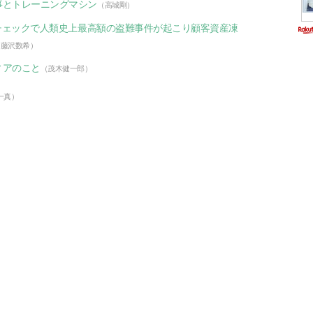
事とトレーニングマシン
（高城剛）
ンチェックで人類史上最高額の盗難事件が起こり顧客資産凍
（藤沢数希）
ィアのこと
（茂木健一郎）
一真）