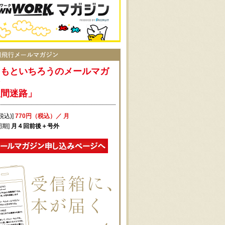
まもといちろうのメールマガ
ン
人間迷路」
税込)]
770円（税込）／ 月
周期]
月４回前後＋号外