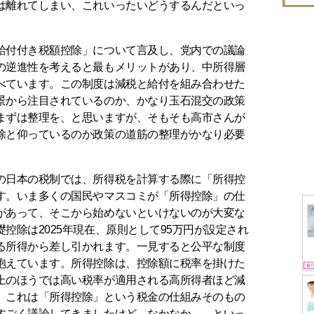
は離れてしまい、これいったいどうするんだといっ
付付き税額控除」について言及し、党内での議論
の逆進性を考えると最もメリットがあり、中所得層
べています。この制度は減税と給付を組み合わせた
景から注目されているのか、かなり玉石混交の政策
まずは整理を、と思いますが、そもそも高市さんが
除と仰っているのか政策の道筋の整理がかなり必要
。
日本の税制では、所得税を計算する際に「所得控
す。いま多くの国民やマスコミが「所得控除」の仕
があって、そこから始めないといけないのが大変な
控除は2025年現在、原則として95万円が設定され
る所得から差し引かれます。一見すると公平な制度
抱えています。所得控除は、控除額に税率を掛けた
上のほうでは高い税率が適用される高所得者ほど減
。これは「所得控除」という税金の仕組みそのもの
すごく議論してきましたけど、なかなか… といっ