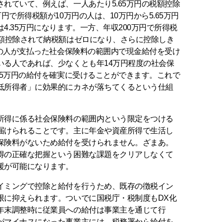
れていて、例えば、一人あたり5.65万円の税額控除
円で所得税額が10万円の人は、10万円から5.65万円
4.35万円になります。一方、年収200万円で所得税
全額控除されて納税額はゼロになり、さらに控除しき
その人が支払った社会保険料の範囲内で現金給付を受け
いる人であれば、少なくとも年14万円程度の社会保
65万円の給付を確実に受けることができます。これで
低所得者」に効果的にカネが落ちてくるという仕組
得に係る社会保険料の範囲内という限定をつける
届けられることです。主に年金や資産所得で生活し
保険料がないため給付を受けられません。ざまあ。
得の正確な把握という困難な課題をクリアしなくて
援が可能になります。
ミングで控除と給付を行うため、既存の徴税イン
限に抑えられます。ついでに国税庁・税制度もDX化
年末調整時に従業員への給付は事業主を通じて行
がマイナスになった事業主には、税務署から給付を