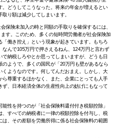
す。どうしてこうなった。将来の年金が増えるとい
手取り額は減少してしまいます。
社会保険未加入の時と同額の手取りを確保するには、
ります。このため、多くの短時間労働者が社会保険加
る「働き控え」という現象が起きています。もちろ
なんで105万円で押さえるねん、124万円と言わず
いで納税しろやとか思ってしまいますが、どうも日
派のようで、多くの国民が「20万円も壁があるなら
いくようなのです。何してんだおまえ。しかし、大
から尊重するほかなく、また、企業にとっても人手
きず、日本経済全体の生産性向上の妨げにもなって
能性を持つのが「社会保険料還付付き税額控除」
は、すべての納税者に一律の税額控除を付与し、税
には、その差額を労働所得に係る社会保険料の範囲
。