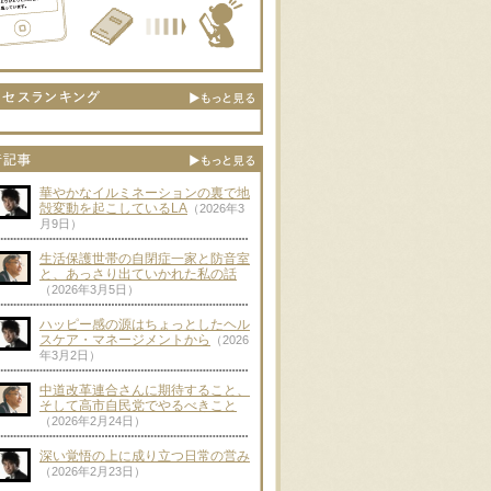
華やかなイルミネーションの裏で地
殻変動を起こしているLA
（2026年3
月9日）
生活保護世帯の自閉症一家と防音室
と、あっさり出ていかれた私の話
（2026年3月5日）
ハッピー感の源はちょっとしたヘル
スケア・マネージメントから
（2026
年3月2日）
中道改革連合さんに期待すること、
そして高市自民党でやるべきこと
（2026年2月24日）
深い覚悟の上に成り立つ日常の営み
（2026年2月23日）