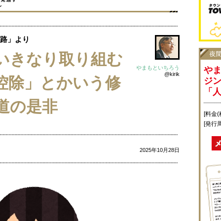
路」より
いきなり取り組む
やまもといちろう
や
@kirik
控除」とかいう修
ジ
「
道の是非
[料金(
[発行
2025年10月28日