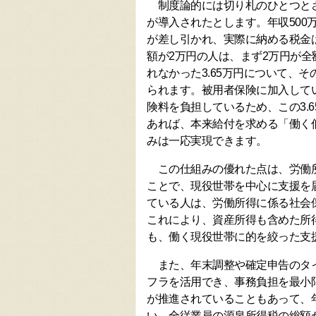
制度論的には切り札のひとつとさ
が導入されたとします。年収500万
が差し引かれ、実際に納める税金は
額が2万円の人は、まず2万円が
れなかった3.65万円について、
られます。被用者保険に加入して
険料を負担しているため、この3.
あれば、本来給付を求める「働く
みは一応実現できます。
この仕組みの優れた点は、労働所
ことで、現役世帯を中心に支援を
ている人は、労働所得に係る社会
これにより、資産所得も含めた所
も、働く現役世帯に的を絞った支
また、年末調整や確定申告のタイ
フラを活用でき、事務負担を最小
が推進されていることもあって、
い、全従業員の源泉所得税の総額