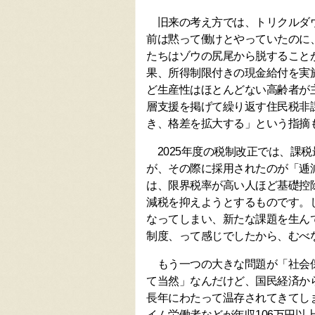
旧来の考え方では、トリクルダウ
前は黙って働けとやっていたのに
たちはゾウの尻尾から脱すること
果、所得制限付きの現金給付を実
ど生産性はほとんどない高齢者が
層支援を掲げて繰り返す住民税非
き、格差を拡大する」という指摘
2025年度の税制改正では、課税
が、その際に採用されたのが「逓
は、限界税率が高い人ほど基礎控
減税を抑えようとするものです。
なってしまい、新たな課題を生ん
制度、って感じでしたから、むべ
もう一つの大きな問題が「社会保
て当然」なんだけど、国民経済か
長年にわたって温存されてきてし
イム労働者などが年収106万円以