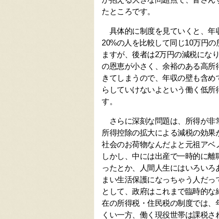
たところです。
具体的に制度を見ていくと、年収4
20%の人を比較して同じ10万円
ますが、後者は2万円の減税にな
の恩恵が小さく、余裕のある高所
きてしまうので、年収の壁も含め
らしていけないよという働く低所
す。
さらに深刻な問題は、所得が非常
所得控除の拡大による減税の効果
社会のお荷物なんだよと元祖アベ
しかし、中には出産で一時的に離
ったとか、人間人生にはいろいろ
まい生活保護になっちゃう人だっ
として、政府はこれまで臨時的な
在の所得税・住民税の制度では、
くい一方、働く現役世帯は課税さ