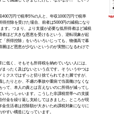
00万円で税率5%の人と、年収1000万円で税率
の所得控除を受けた場合、前者は5000円の減税になり
ります。つまり、より支援が必要な低所得者ほど減税
得者ほど大きな恩恵を受けるという、逆転現象が起
て「所得控除」をいろいろいじっても、物価高で暮
得層ほど恩恵が少ないというのが実態になるわけで
に低く、そもそも所得税を納めていない人には、
がまったく及ばないという点です。そういうやつは
ノミクスではずっと切り捨てられてきた層ですが、
職したりとか、不慮の事故や重病で当面働けなくな
あって、本人の責とは言えないのに所得が減ってし
ていらっしゃいます。こうした非課税世帯への支援
給付金を繰り返し支給してはきました。ところが現
年金生活者は控除額が大きいため課税対象になりに
れやすい構造になっています。