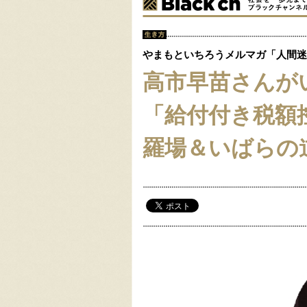
やまもといちろうメルマガ「人間迷
高市早苗さんが
「給付付き税額
羅場＆いばらの