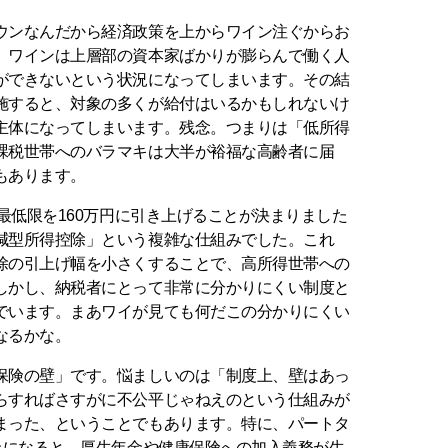
ンなんだから経済政策を上からワイン注ぐからお
、ワインは上層部の資本家ばかりが膨らんで働く人
ができないという状況になってしまいます。その結
施すると、対象の多くが給付はいるかもしれないけ
主体になってしまいます。残念。つまりは「低所得
課税世帯へのバラマキは大半が裕福な高齢者に届
もあります。
最低限を160万円に引き上げることが決まりました
減型所得控除」という複雑な仕組みでした。これ
除の引上げ幅を小さくすることで、高所得世帯への
しかし、納税者にとって非常に分かりにくい制度と
でいます。まあワイが見ても何だこの分かりにくい
なるかな。
険の壁」です。悩ましいのは「制度上、壁はあっ
らすればさすがに不公平じゃねえのという仕組みが
まった、ということでもあります。特に、パートタ
上になると、厚生年金や健康保険への加入義務が生