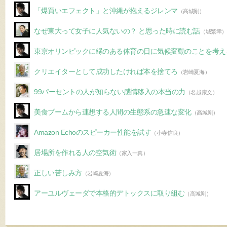
「爆買いエフェクト」と沖縄が抱えるジレンマ
（高城剛）
なぜ東大って女子に人気ないの？ と思った時に読む話
（城繁幸）
東京オリンピックに縁のある体育の日に気候変動のことを考え
クリエイターとして成功したければ本を捨てろ
（岩崎夏海）
99パーセントの人が知らない感情移入の本当の力
（名越康文）
美食ブームから連想する人間の生態系の急速な変化
（高城剛）
Amazon Echoのスピーカー性能を試す
（小寺信良）
居場所を作れる人の空気術
（家入一真）
正しい苦しみ方
（岩崎夏海）
アーユルヴェーダで本格的デトックスに取り組む
（高城剛）