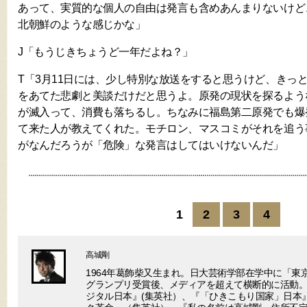
あって、実質的な個人の自由は発言も含めあんまりないけど
北朝鮮のような感じかな」
J「もうじきちょうど一年だよね？」
T「3月11日には、少し特別な放送をすると思うけど、きっ
をあてた悲劇と美談だけだと思うよ。原発の現状を探るよう
が滅入って、消費も落ちるし。ちなみに福島第二原発でも爆
て来た人が教えてくれた。モチロン、マスコミがそれを追う
がなんだろうが「危険」な発言はしてはいけないんだ」
1
2
3
4
高城剛
1964年葛飾柴又生まれ。日大芸術学部在学中に「東
グランプリ受賞後、メディアを超えて横断的に活動。
ジタル日本』(集英社）、『「ひきこもり国家」日本