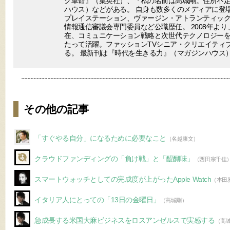
ク革命』（集英社）、『私の名前は高城剛。住所不
ハウス）などがある。 自身も数多くのメディアに登場
プレイステーション、ヴァージン・アトランティック
情報通信審議会専門委員など公職歴任。 2008年より
在、コミュニケーション戦略と次世代テクノロジー
たって活躍。ファッションTVシニア・クリエイティ
る。 最新刊は『時代を生きる力』（マガジンハウス
その他の記事
「すぐやる自分」になるために必要なこと
（名越康文）
クラウドファンディングの「負け戦」と「醍醐味」
（西田宗千佳
スマートウォッチとしての完成度が上がったApple Watch
（本田
イタリア人にとっての「13日の金曜日」
（高城剛）
急成長する米国大麻ビジネスをロスアンゼルスで実感する
（高