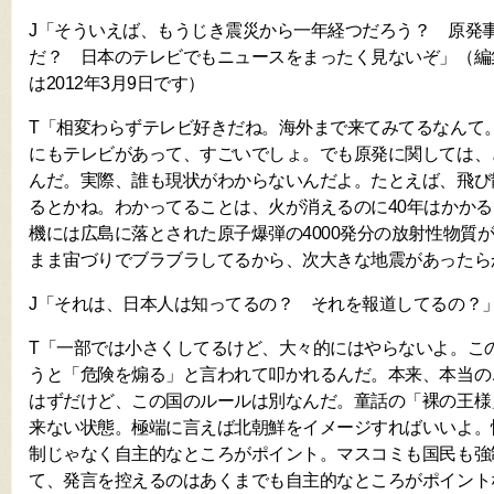
J「そういえば、もうじき震災から一年経つだろう？ 原発
だ？ 日本のテレビでもニュースをまったく見ないぞ」（編
は2012年3月9日です）
T「相変わらずテレビ好きだね。海外まで来てみてるなんて
にもテレビがあって、すごいでしょ。でも原発に関しては、
んだ。実際、誰も現状がわからないんだよ。たとえば、飛び
るとかね。わかってることは、火が消えるのに40年はかかる
機には広島に落とされた原子爆弾の4000発分の放射性物質
まま宙づりでブラブラしてるから、次大きな地震があったら
J「それは、日本人は知ってるの？ それを報道してるの？
T「一部では小さくしてるけど、大々的にはやらないよ。こ
うと「危険を煽る」と言われて叩かれるんだ。本来、本当の
はずだけど、この国のルールは別なんだ。童話の「裸の王様
来ない状態。極端に言えば北朝鮮をイメージすればいいよ。
制じゃなく自主的なところがポイント。マスコミも国民も強
て、発言を控えるのはあくまでも自主的なところがポイント