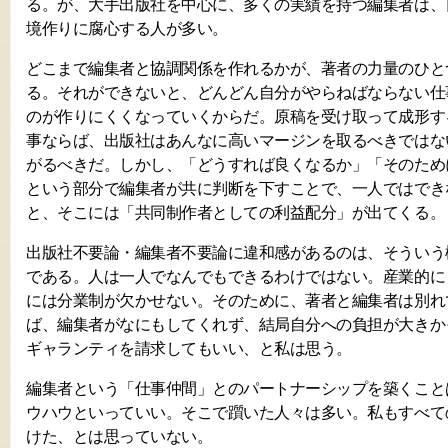
る。が、大手出版社を中心に、多くの実績を持つ編集者は、
境作りに腐心する人が多い。
どこまで編集者と協調関係を作れるかが、著者の力量のひと
る。それができないと、どんどん自分がやらねばならない仕
のが作りにくくなっていくからだ。原稿を受け取って成形す
事ならば、出版社はあんなに高いマージンを取るべきではな
がるべきだ。しかし、「どうすれば良くなるか」「そのため
という部分で編集者が共に判断を下すことで、一人ではでき
と、そこには「共同制作者としての利益配分」が出てくる。
出版社不要論・編集者不要論に違和感があるのは、そういう
である。人は一人でなんでもできるわけではない。産業的に
には分業制が欠かせない。そのために、著者と編集者は別れ
ば、編集者がなにもしてくれず、結局自分への負担が大きか
ギャランティを請求してもいい、と私は思う。
編集者という「仕事仲間」とのパートナーシップを築くこと
ウハウといっていい。そこで躓いた人々は多い。私もすべて
けた、とは思っていない。