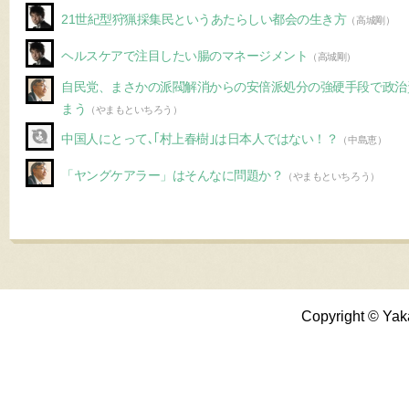
21世紀型狩猟採集民というあたらしい都会の生き方
（高城剛）
ヘルスケアで注目したい腸のマネージメント
（高城剛）
自民党、まさかの派閥解消からの安倍派処分の強硬手段で政治
まう
（やまもといちろう）
中国人にとって､｢村上春樹｣は日本人ではない！？
（中島恵）
「ヤングケアラー」はそんなに問題か？
（やまもといちろう）
Copyright © Yak