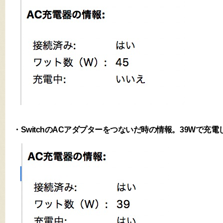
・SwitchのACアダプターをつないだ時の情報。39Wで充