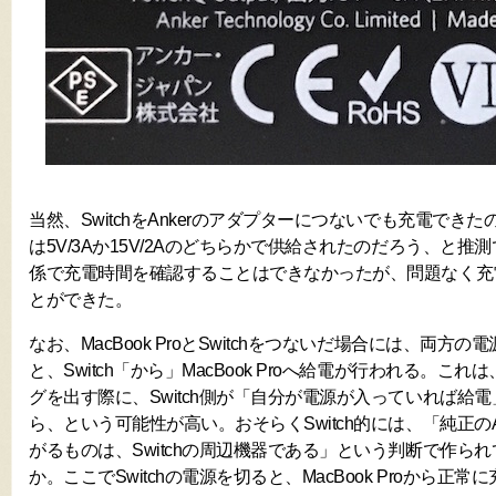
当然、SwitchをAnkerのアダプターにつないでも充電でき
は5V/3Aか15V/2Aのどちらかで供給されたのだろう、と
係で充電時間を確認することはできなかったが、問題なく充
とができた。
なお、MacBook ProとSwitchをつないだ場合には、両方
と、Switch「から」MacBook Proへ給電が行われる。これ
グを出す際に、Switch側が「自分が電源が入っていれば給
ら、という可能性が高い。おそらくSwitch的には、「純正
がるものは、Switchの周辺機器である」という判断で作ら
か。ここでSwitchの電源を切ると、MacBook Proから正