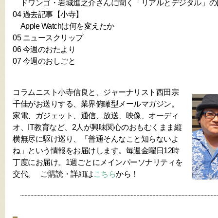
ドワンゴ・岩城進之介さんに聞く「リアルとデジタル」の
04 過去記事【小寺】
Apple Watchは何を変えたか
05 ニュースクリップ
06 今週のおたより
07 今週のおしごと
コラムニスト小寺信良と、ジャーナリスト西田宗
千佳がお送りする、業界俯瞰型メールマガジン。
家電、ガジェット、通信、放送、映像、オーディ
オ、IT教育など、2人が興味関心のおもむくまま縦
横無尽に駆け巡り、「普通そんなこと知らないよ
ね」という情報をお届けします。毎週金曜日12時
丁度にお届け。1週ごとにメインパーソナリティを
交代。 ご購読・詳細は
こちら
から！