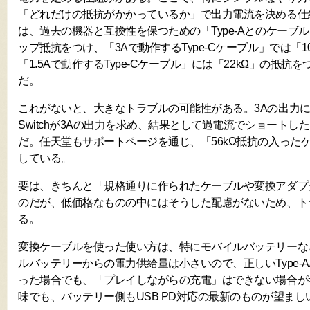
「どれだけの抵抗がかかっているか」で出力電流を決める仕
は、過去の機器と互換性を保つための「Type-Aとのケーブル
ップ抵抗をつけ、「3Aで動作するType-Cケーブル」では「1
「1.5Aで動作するType-Cケーブル」には「22kΩ」の抵
だ。
これがないと、大きなトラブルの可能性がある。3Aの出力
Switchが3Aの出力を求め、結果として過電流でショートし
だ。任天堂もサポートページを通じ、「56kΩ抵抗の入った
している。
要は、きちんと「規格通りに作られたケーブルや変換アダプ
のだが、低価格なものの中にはそうした配慮がないため、ト
る。
変換ケーブルを使った使い方は、特にモバイルバッテリーな
ルバッテリーからの電力供給量は小さいので、正しいType-A/
った場合でも、「プレイしながらの充電」はできない場合が
味でも、バッテリー側もUSB PD対応の最新のものが望まし