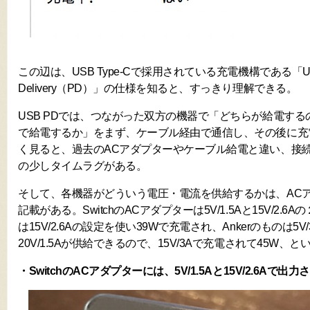
この辺は、USB Type-Cで採用されている充電機構である「USB
Delivery（PD）」の仕様を知ると、すっきり理解できる。
USB PDでは、つながった双方の機器で「どちらが給電する
で給電するか」をまず、ケーブル経由で通信し、その後に充
く見ると、過去のACアダプターやケーブル給電と違い、接
の少しタイムラグがある。
そして、各機器がどういう電圧・電流を供給するかは、AC
記載がある。SwitchのACアダプターは5V/1.5Aと15V/2.6Aの
は15V/2.6Aの設定を使い39Wで充電され、Ankerのものは5V/3A
20V/1.5Aが供給できるので、15V/3Aで充電されて45W、
・SwitchのACアダプターには、5V/1.5Aと15V/2.6Aで