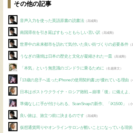
その他の記事
音声入力を使った英語原書の読書法
（高城剛）
南国滞在を引き延ばすもっともらしい言い訳
（高城剛）
世界中の未来都市を訪れて気付いた良い街づくりの必要条件
（
うなぎの蒲焼は日本の歴史と文化が凝縮された一皿
（高城剛）
「本気」という無意識のゴンドラに乗るために
（名越康文）
｢13歳の息子へ送ったiPhoneの使用契約書｣が優れている理由
（
日本はポストウクライナ・ロシア敗戦→崩壊「後」に備えよ、
準備なしに手が付けられる、ScanSnapの新作、「iX1500」
（小
良い旅は、旅立つ前に決まるのです
（高城剛）
仮想通貨周りやオンラインサロンが酷いことになっている現状