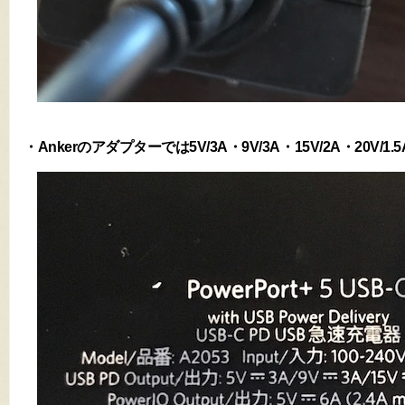
・Ankerのアダプターでは5V/3A・9V/3A・15V/2A・20V/