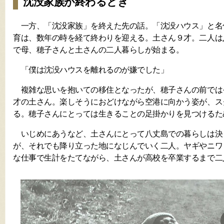
沈没家族が終わるとき
一方、「沈没家族」を終えた先の話。「沈没ハウス」と名
育は、数年の時を経て終わりを迎える。土さん９才。二人は
で母、穂子さんと土さんの二人暮らしが始まる。
「僕は沈没ハウスを離れるのが嫌でした」
複雑な思いを抱いての移住となったが、穂子さんの前では
才の土さん。楽しそうにおどけながら空港に向かう姿が、ス
る。穂子さんにとっては生きることの足掛かりを見つけるた
いじめにあうなど、土さんにとって八丈島での暮らしは決
が、それでも降り立った地になじんでいく二人。ヤギやニワ
な仕事で生計をたてながら、土さんが高校を卒業するまで二