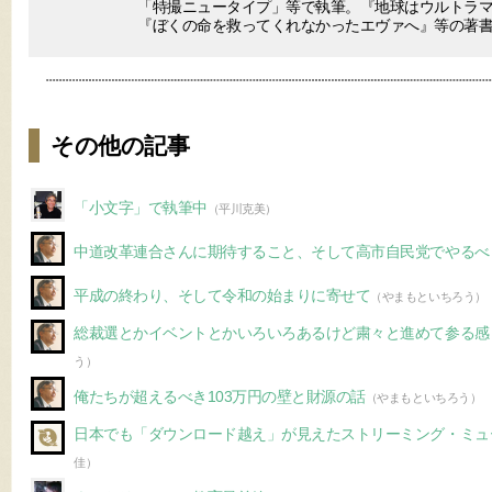
「特撮ニュータイプ」等で執筆。『地球はウルトラ
『ぼくの命を救ってくれなかったエヴァへ』等の著
その他の記事
「小文字」で執筆中
（平川克美）
中道改革連合さんに期待すること、そして高市自民党でやるべ
平成の終わり、そして令和の始まりに寄せて
（やまもといちろう）
総裁選とかイベントとかいろいろあるけど粛々と進めて参る感
う）
俺たちが超えるべき103万円の壁と財源の話
（やまもといちろう）
日本でも「ダウンロード越え」が見えたストリーミング・ミュ
佳）