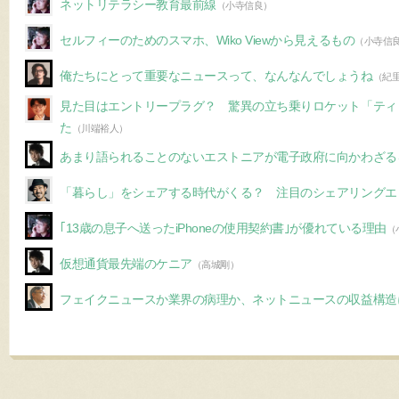
ネットリテラシー教育最前線
（小寺信良）
セルフィーのためのスマホ、Wiko Viewから見えるもの
（小寺信
俺たちにとって重要なニュースって、なんなんでしょうね
（紀
見た目はエントリープラグ？ 驚異の立ち乗りロケット「ティ
た
（川端裕人）
あまり語られることのないエストニアが電子政府に向かわざる
「暮らし」をシェアする時代がくる？ 注目のシェアリングエ
｢13歳の息子へ送ったiPhoneの使用契約書｣が優れている理由
（
仮想通貨最先端のケニア
（高城剛）
フェイクニュースか業界の病理か、ネットニュースの収益構造