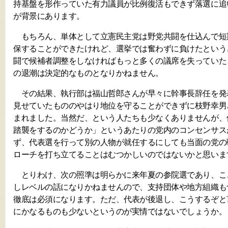
持基盤を形作っていた有力議員が比例復活もできず落選に追
が背景にあります。
もちろん、単体として立憲民主党は野党共闘を仕込んで短
保することができたけれど、選挙では奮わずに負けたという
闘で候補者調整をしなければもっと多くの議席を失っていた
の退潮は決定的なものとなりかねません。
その結果、執行部は福山哲郎さんが早々に幹事長辞任を発
見せていたもののやはり地位を守ることができずに枝野幸男
まれました。当然だ、という人たちも少なくありませんが、
踏襲をするのかどうか」というあたりの党内のコンセンサス
ず、代表選を行って別の人物が就任するにしても当面の党の
ローチを打ち立てることはむつかしいのではないかと思いま
とりわけ、次の照準は明らかに来年夏の参院選であり、こ
しレベルの話になりかねませんので、支持団体や地方組織も
徹底は必須になります。ただ、代表が後退し、こうするぞと
にかなるものも少ないというのが実情ではないでしょうか。