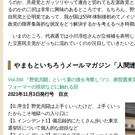
うのか、共産党とガッツリやって連合と切れても左派政党と
るのかの二択は非常に興味のあるところです。もちろん、野
自民党と公明党であって、我が国は55年体制後初めてノイ
政党の限界集落的な状況をどう解決するかを考えるべき時期
いまのところ、代表選では小川淳也さんが立候補を表明し
た立憲民主党がどっちに流れていくのか注目していきたいと
やまもといちろうメールマガジン「人間
Vol.350 「野党共闘」という宴の後を考察しつつ、衆院選
フォーマーの現状などに触れる回
2021年11月3日発行号 目次
【0. 序文】野党共闘は上手くいったけど、上手くいっ
たからこそ地獄への入り口に
【1. インシデント1】備忘録的にたくさん歩いた東京
選挙区について個人的な総括など