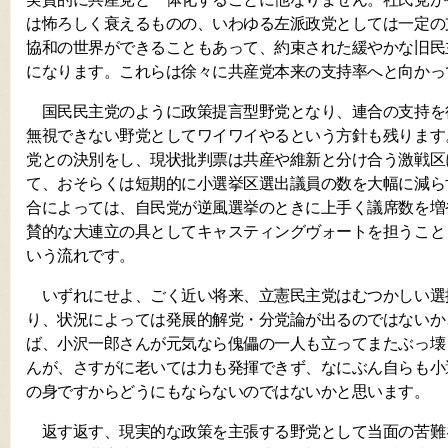
は怖ろしく衰えるものの、いわゆる左派政党としては一定の
協和の世界ができることもあって、約束された緩やかな旧民
になります。これらは徐々に共産党本来の支持率へと向かっ
国民民主党のように政策提言型野党となり、連合の支持を
無視できない野党としてワイワイやるという方針も残ります
党との決別をし、現状批判票は共産や維新と分け合う激戦区
て、おそらくは短期的に小選挙区選出議員の数を大幅に減ら
合によっては、自民党が逆風選挙のときに上手く議席数を増
賛的な大連立の具としてキャスティングヴォートを担うこと
いう流れです。
いずれにせよ、ごく近い将来、立憲民主党はむつかしい選
り、状況によっては発展的解党・分党論が出るのではないか
ば、小沢一郎さんが元気なら傀儡の一人も立ってまたぶっ壊
んが、さすがに老いては力も発揮できず、なにぶん自らも小
の身ですからどうにもならないのではないかと思います。
返す返す、現実的な政策を主張する野党として当面の苦難