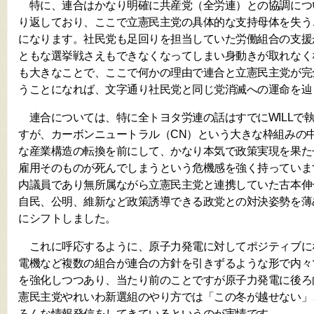
特に、連合はかなり明確に共産党（全労連）との協調につ
り返しており、ここで立憲民主党の具体的な支持母体を失う
になります。社民党も足回りを担当していた労働組合の支援
ともな選挙戦さえもできなくなってしまい身動きが取れなく
も大きなことで、ここで何かの理由で連合と立憲民主党が完
うことになれば、文字通り社民党と同じ党消滅への運命を辿
連合については、特に全トヨタ労連の話はすでにWILLで
すが、カーボンニュートラル（CN）という大きな枠組みの
な産業構造の転換を前にして、かなり本気で政策実現を果た
雇用そのものが死んでしまうという危機感を強く持っていま
内議員であり無所属ながら立憲民主党と連携していた古本伸
自民、公明、維新など政策誘導できる政党との対決姿勢を薄
にシフトしました。
これに呼応するように、原子力発電に対してポジティブに
電機など複数の組合が連合の方針を引きずるような形で内々
を強化しつつあり、当たり前のことですが原子力発電に後ろ
憲民主党やれいわ新選組のやり方では「この冬が越せない」
ろんな情報発信をしてきているというのが実情です。