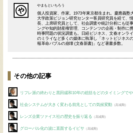
やまもといちろう
個人投資家、作家。1973年東京都生まれ。慶應義塾
大学政策ビジョン研究センター客員研究員を経て、
長、上席研究員として、社会調査や統計分析にも従事
ングや知的財産権管理、コンテンツの企画・制作に
時事問題の状況調査も。日経ビジネス、文春オンラ
のミライなど多くの媒体に執筆し「ネットビジネスの終わり(V
報革命バブルの崩壊 (文春新書)」など著書多数。
その他の記事
リフレ派の終わりと黒田緩和10年の総括をどのタイミングで
社会システムが大きく変わる前兆としての気候変動
（高城剛）
レンズ企業ツァイス社の歴史を振り返る
（高城剛）
グローバル化の波に直面するイビサ
（高城剛）