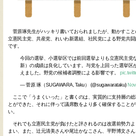
菅原琢先生がハッキリ書いておられましたが、動かすこと
立憲民主党、共産党、れいわ新選組、社民党による野党共闘
です。
今回の選挙、小選挙区では前回選挙よりも立憲民主党
新）の成績は良化しています。与党を上回った選挙区
えました。野党の候補者調整による影響です。
pic.twi
— 菅原 琢（SUGAWARA, Taku） (@sugawarataku)
Nov
ここで「うまくいった」と書くのは、実質的に支持層の総
とができた、それに伴って議席数をより多く確保することが
い。
それでも立憲民主党が負けたと評されるのは改選前勢力よ
まい、また、辻元清美さんや尾辻かなこさん、平野博文さん