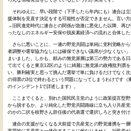
それゆえに、早い段階で（下手したら年内にも）連合は立
援体制を見直す決定をする可能性が否定できません。言い方
→旧民進党時代に連合との関係が急激に悪化した以降、再び
ったなしのエネルギー安保や脱炭素経済への流れと合体した
さらに悪いことに、一連の野党共闘は単純に党利党略から
者調整や選挙協力なしには確保できない議席が少なくない」
まいました。しかも、頼みの無党派層は第三の勢力である日
て出てくると東京12区のように綺麗に無党派の政権批判票
い、勝利確実と思って挑んだ選挙で単に負けるだけでなく次
の得票の3位で終わるという問題になってしまうわけです（
のインシデント1で詳述します）。
ここまでくると、別れた国民民主党のように政策提言型野
から脱するか、より純化した野党共闘路線に立ち入り共産党
のかの二択を枝野さん辞任後の代表選で選択しろと突き付け
連合の支援がなくなる大前提で共産党との野党連携を一層
実質的に共産党と一体化することに他なりません。社民党が