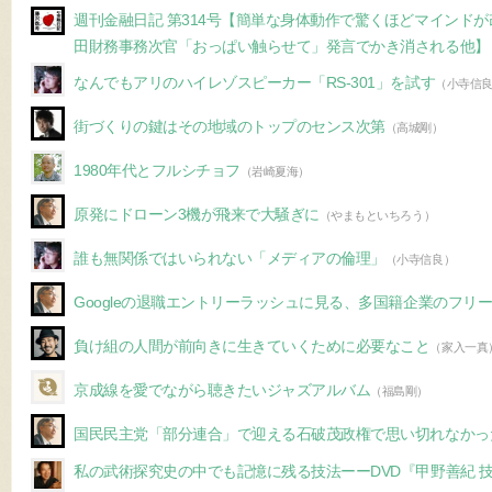
週刊金融日記 第314号【簡単な身体動作で驚くほどマインド
田財務事務次官「おっぱい触らせて」発言でかき消される他】
なんでもアリのハイレゾスピーカー「RS-301」を試す
（小寺信
街づくりの鍵はその地域のトップのセンス次第
（高城剛）
1980年代とフルシチョフ
（岩崎夏海）
原発にドローン3機が飛来で大騒ぎに
（やまもといちろう）
誰も無関係ではいられない「メディアの倫理」
（小寺信良）
Googleの退職エントリーラッシュに見る、多国籍企業のフリ
負け組の人間が前向きに生きていくために必要なこと
（家入一真
京成線を愛でながら聴きたいジャズアルバム
（福島剛）
国民民主党「部分連合」で迎える石破茂政権で思い切れなかっ
私の武術探究史の中でも記憶に残る技法ーーDVD『甲野善紀 技