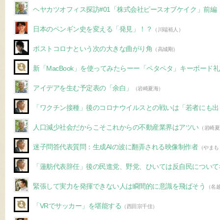
ヘヤカツオフィス探訪#01「株式会社ピースオブケイク」前編
日本のペンギン史を変える「発見」！？
（川端裕人）
ポストコロナという次の大きな曲がり角
（高城剛）
新「MacBook」を使ってみたらーー「ペタペタ」キーボード
アイデアを生む予定表の「余白」
（岩崎夏海）
「ワクチン接種」後のコロナウイルスとの戦いは「若者にも出
人口減少社会だからこそこれからの不動産業界はアツい
（岩崎夏
迷子問答代表質問：生成AIの波に翻弄される映像制作者
（やまも
「蓮舫代表辞任」後の民進党、野党、ひいては反自民について
緊張して実力を発揮できない人は瞬間的に意識を飛ばそう
（名
「VRでサッカー」を堪能する
（西田宗千佳）