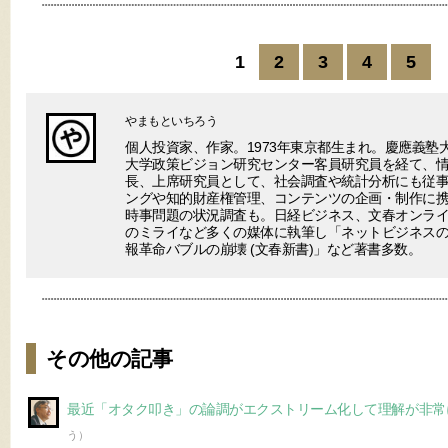
1
2
3
4
5
やまもといちろう
個人投資家、作家。1973年東京都生まれ。慶應義塾
大学政策ビジョン研究センター客員研究員を経て、
長、上席研究員として、社会調査や統計分析にも従事
ングや知的財産権管理、コンテンツの企画・制作に
時事問題の状況調査も。日経ビジネス、文春オンラ
のミライなど多くの媒体に執筆し「ネットビジネスの終わり(V
報革命バブルの崩壊 (文春新書)」など著書多数。
その他の記事
最近「オタク叩き」の論調がエクストリーム化して理解が非常
う）