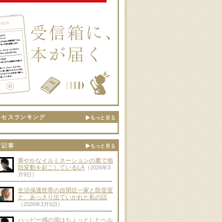
華やかなイルミネーションの裏で地
殻変動を起こしているLA
（2026年3
月9日）
生活保護世帯の自閉症一家と防音室
と、あっさり出ていかれた私の話
（2026年3月5日）
ハッピー感の源はちょっとしたヘル