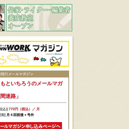
まもといちろうのメールマガ
ン
人間迷路」
税込)]
770円（税込）／ 月
周期]
月４回前後＋号外