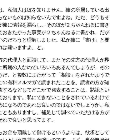
、私個人は彼を知りません。彼の所属している出
らないものは知らないんですよね。ただ、どうもそ
が彼に情報を漏らし、その彼が２ちゃんねるに書き
ておきたかった事実が２ちゃんねるに書かれ、だか
いのだろうと理解しました。私が彼に「書け」と要
れは違いますよ、と。
の代理人と面談して、またその先方の代理人が界
に所属の人なのでいろいろあるんでしょうが、その
うだ、と複数にまたがって「相談」をされたようで
この有料メルマガで読まれたことを、読者の方が知
査するなどしてどこかで発表することは、黙認とい
ております。私にできないことをされているわけで
めになるのであれば良いのではないでしょうか。私
こともありますし、補足して調べていただける方が
それで良いと思ってます。
お金を頂戴して儲けるというよりは、欲求として
たいという気持ちが強いのです。まず、自分自身が