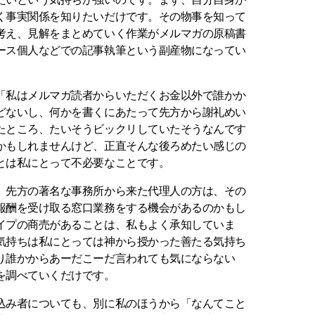
く事実関係を知りたいだけです。その物事を知って
考え、見解をまとめていく作業がメルマガの原稿書
ース個人などでの記事執筆という副産物になってい
私はメルマガ読者からいただくお金以外で誰かか
どないし、何かを書くにあたって先方から謝礼めい
たところ、たいそうビックリしていたそうなんです
かもしれませんけど、正直そんな後ろめたい感じの
とは私にとって不必要なことです。
先方の著名な事務所から来た代理人の方は、その
報酬を受け取る窓口業務をする機会があるのかもし
イプの商売があることは、私もよく承知していま
気持ちは私にとっては神から授かった善たる気持ち
り誰かからあーだこーだ言われても気にならない
を調べていくだけです。
み者についても、別に私のほうから「なんてこと