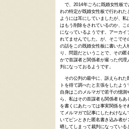
で、2014年ごろに既婚女性板
れの特定が既婚女性板で行われた
ようには耳にしていましたが、私
はもう削除をされているのか、こ
になっているようです。アーカイ
れてませんでした。が、そこでそ
の話をこの既婚女性板に書いた人
り、問題だということで、その匿
かで首謀者と関係者が雇った代理
判になっておるようです。
その公判の最中に、訴えられた既
トを得て調べたと主張をしたよう
自身はこのメルマガで若干の憶測
ら、私はその首謀者も関係者もあ
を書くにあたっては事実関係をそ
てメルマガで記事にしたわけなん
いてピンときた匿名書き込み者が
晒してしまって裁判になっている