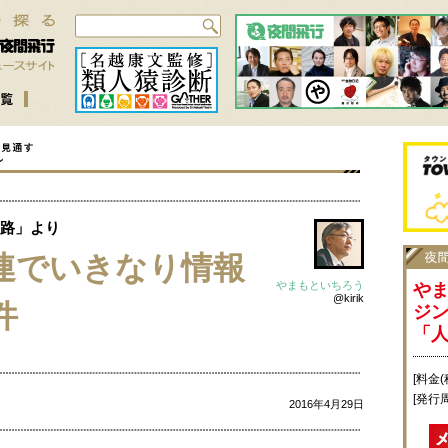
路」より
連でいきなり情報
やまもといちろう
や
@kirik
件
ジ
「
[料金(
[発行
2016年4月29日