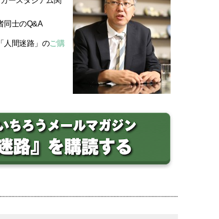
ッカースタジアム関
者同士のQ&A
「人間迷路」の
ご購