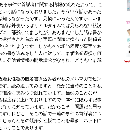
である事件の首謀者に関する情報が流れたようで、こ
という話になっておりました。そういう話があった
は知らなかったです。見物にいったんですが、いま
の話は外側からはリアルタイムでは見られない状況
ブに一部残ってましたが、あんまたいした話は書か
の逮捕された首謀者と実際に問題に携わった関係者
物がいたようです。しかもその相当程度が事実であ
名の書き込みをした人に対して、まず名誉毀損か何
人に発信者情報の開示請求がなされ、どうもいま裁
婚女性板の匿名書き込み者が私のメルマガでヒン
です。読み返してみますと、確かに当時のことを私
や推論も挟みつつ触れています。当然のことなが
る程度存じ上げておりますので、本件に限らず記事
れなりに知っています。だからこそ、問題だと思っ
ですけれども、そこの話で一連の事件の首謀者につ
２ちゃんねるの既婚女性板でこれを暴き、ネットに
ということであります。