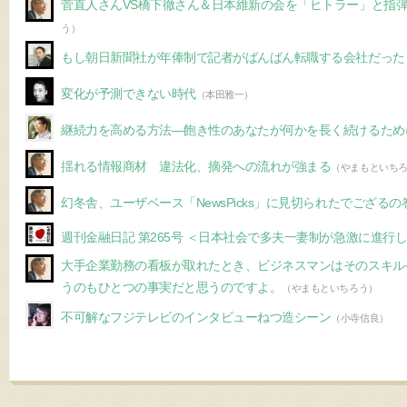
菅直人さんVS橋下徹さん＆日本維新の会を「ヒトラー」と指
う）
もし朝日新聞社が年俸制で記者がばんばん転職する会社だった
変化が予測できない時代
（本田雅一）
継続力を高める方法—飽き性のあなたが何かを長く続けるため
揺れる情報商材 違法化、摘発への流れが強まる
（やまもといち
幻冬舎、ユーザベース「NewsPicks」に見切られたでござるの
週刊金融日記 第265号 ＜日本社会で多夫一妻制が急激に進行し
大手企業勤務の看板が取れたとき、ビジネスマンはそのスキル
うのもひとつの事実だと思うのですよ。
（やまもといちろう）
不可解なフジテレビのインタビューねつ造シーン
（小寺信良）