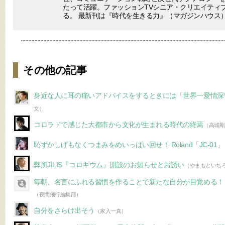
たって活躍。ファッションTVシニア・クリエイティ
る。 最新刊は『時代を生きる力』（マガジンハウス
その他の記事
身近な人に耳の痛いアドバイスをするときには「世界一愛情深
文）
コロラドで感じた大都市から文化が生まれる時代の終焉
（高城剛
恥ずかしげもなくつまみをめいっぱい回せ！ Roland「JC-01」
弊所JILIS『コロキウム』開設のお知らせとお誘い
（やまもといち
毎朝、名言にふれる習慣を作ることで新たな自分が目覚める！
（夜間飛行編集部）
自分をさらけ出そう
（家入一真）