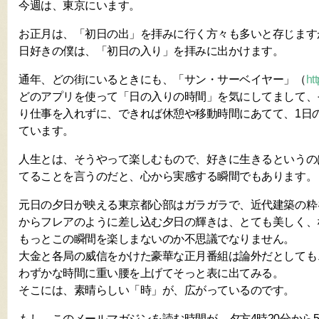
今週は、東京にいます。
お正月は、「初日の出」を拝みに行く方々も多いと存じます
日好きの僕は、「初日の入り」を拝みに出かけます。
通年、どの街にいるときにも、「サン・サーベイヤー」（
ht
どのアプリを使って「日の入りの時間」を気にしてまして、
り仕事を入れずに、できれば休憩や移動時間にあてて、1日
ています。
人生とは、そうやって楽しむもので、好きに生きるというの
てることを言うのだと、心から実感する瞬間でもあります。
元日の夕日が映える東京都心部はガラガラで、近代建築の粋
からフレアのように差し込む夕日の輝きは、とても美しく、
もっとこの瞬間を楽しまないのか不思議でなりません。
大金と各局の威信をかけた豪華な正月番組は論外だとしても
わずかな時間に重い腰を上げてそっと表に出てみる。
そこには、素晴らしい「時」が、広がっているのです。
もし、このメールマガジンを読む時間が、夕方4時20分から