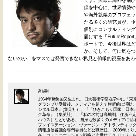
です。実際に海外を飛び
僕を中心に、世界情勢や
や海外就職のプロフェッ
たる多くの研究員が、企
個別にコンサルティング
届けする「FutureRep
ポートで、今後世界はど
か、そして、何に気をつ
ないのか、をマスでは発言できない私見と俯瞰的視座をあわ
高城剛
1964年葛飾柴又生まれ。日大芸術学部在学中に「東
グランプリ受賞後、メディアを超えて横断的に活動。
ジタル日本』(集英社）、『「ひきこもり国家」日本
ク革命』（集英社）、『私の名前は高城剛。住所不
ハウス）などがある。 自身も数多くのメディアに登場
プレイステーション、ヴァージン・アトランティック
情報通信審議会専門委員など公職歴任。 2008年より
在、コミュニケーション戦略と次世代テクノロジー