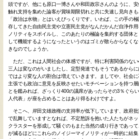
頭ですが、他にも原口一博さんや和田政宗さんのように、安
触れ支持を集めた論客が賞味期限切れと共に失速し見向きも
「政治は水物」とはいえびっくりです。いわば、この手の極
存してきた自由民主党や立憲民主党がなんだかんだ自浄作用
ノリティをスポイルし、このあたりの極論を集約する団体と
して機能するようになったというのはゴミが散らからなくな
きなのでしょうか。
ただ、これは人間社会の体感ですが、特に利害関係のない4
三人は変なのがいましたし、定型発達でもそうであるからに
ではより変な人の割合は増えていきます。ましてや、社会に
主張でも政治に意見を反映させたいモチベーションを持つ層
とを鑑みれば、ざっくり400の議席があったらその3％ぐらい
人代表」が座を占めることはあり得るわけですよ。
そこへ、岸田文雄政権の支持率が低下しています、政府批
で乱舞していますとなれば、不定愁訴を抱いた人たちがネッ
クラスターを形成して騒ぐのもまた当然の成り行きであって
が減るほどにこれらのノイジーマイノリティが一時的に結集