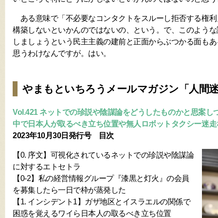
ある意味で「不必要なコンタクトをスルーし拒否する権利
構築しないといかんのではないの、という。で、このような
しましょうという民主主義の建前と正面からぶつかる面もあ
思うわけなんですが。はい。
やまもといちろうメールマガジン「人間
Vol.421 ネットでの珍説や陰謀論をどうしたものかと思案
中で日本人が取るべき立ち位置や無人ロボットタクシー迷走
2023年10月30日発行号 目次
【0. 序文】可視化されているネットでの珍説や陰謀論
に対するエトセトラ
【0-2】私の経営情報グループ『漆黒と灯火』の会員
を募集したら一日で枠が蒸発した
【1. インシデント1】ガザ地区とイスラエルの関係で
困惑を覚えるワイら日本人の取るべき立ち位置