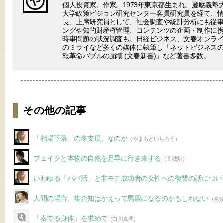
個人投資家、作家。1973年東京都生まれ。慶應義塾
大学政策ビジョン研究センター客員研究員を経て、
長、上席研究員として、社会調査や統計分析にも従事
ングや知的財産権管理、コンテンツの企画・制作に
時事問題の状況調査も。日経ビジネス、文春オンラ
のミライなど多くの媒体に執筆し「ネットビジネスの終わり(V
報革命バブルの崩壊 (文春新書)」など著書多数。
その他の記事
「相場下落」の冬支度、なのか
（やまもといちろう）
フェイクと本物の自然を足早に行き来する
（高城剛）
いわゆる「パパ活」と非モテ成功者の女性への復讐の話につい
人間の場合、集合知はかえって馬鹿になるのかもしれない
（名
「奏でる身体」を求めて
（白川真理）