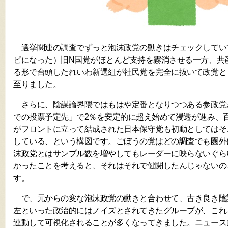
選挙関連の調査でずっと泡沫政党の動きはチェックしてい
ビになった）旧N国党がほとんど支持を霧消させる一方、共
る形で台頭したれいわ新選組が社民党を完全に抜いて政党と
至りました。
さらに、陰謀論界隈ではもはや定番となりつつある参政党
での投票予定先」で2％を安定的に超え始めて浸透が進み、
がフロントに立って結成された日本保守党も初動としてはそ
している、という構図です。ごぼうの党はどの調査でも圏外
沫政党とはサンプル数を増やしてもレーダーに映らないぐら
かったことを考えると、それはそれで健闘したんじゃないの
す。
で、元からの変な泡沫政党の動きと合わせて、古き良き陰
左といった政治的にはノイズとされてきたグループが、これ
連動して可視化されることが多くなってきました。ニュース