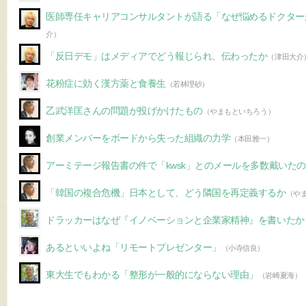
医師専任キャリアコンサルタントが語る「なぜ悩めるドクター
介）
「反日デモ」はメディアでどう報じられ、伝わったか
（津田大介
花粉症に効く漢方薬と食養生
（若林理砂）
乙武洋匡さんの問題が投げかけたもの
（やまもといちろう）
創業メンバーをボードから失った組織の力学
（本田雅一）
アーミテージ報告書の件で「kwsk」とのメールを多数戴いた
「韓国の複合危機」日本として、どう隣国を再定義するか
（や
ドラッカーはなぜ『イノベーションと企業家精神』を書いたか
あるといいよね「リモートプレゼンター」
（小寺信良）
東大生でもわかる「整形が一般的にならない理由」
（岩崎夏海）