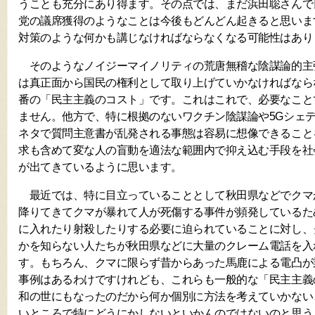
うことも充分にあり得ます。その点では、まだ浜田聡さんで
党の議席獲得のようなことは今後もどんどん起きると思いま
対策のような何かも講じなければならなくなる可能性はあり
そのようなノイジーマイノリティの荒唐無稽な陰謀論的主
は真正面から国民の権利として取り上げていかなければなら
番の「民主主義のコスト」です。これはこれで、必要なこと
ません。他方で、特に根拠のないワクチン陰謀論や5Gシェ
ネタで質問主意書が乱発される事態は容易に想像できること
求も含めて変な人の盲動を適法な範囲内で抑え込む手段を社
が出てきているように思います。
最近では、特に目立っていることとして秋田県などでクマ
降りてきてクマが暴れて人が死傷する事件が頻発しているた
に入れたり射殺したりする必要に迫られていることに対し、
かを知らない人たちが秋田県などに大量のクレーム電話を入
す。もちろん、クマに限らず昔からあった馬鹿による電凸が
事例はあるわけですけれども、これらも一般的な「民主主義
和の世にもなったのだから何か個別に方法を考えていかない
いところで特にどうにかしないといかんのではないのと思う