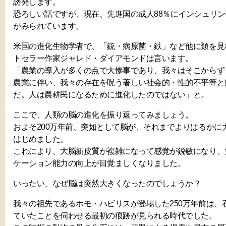
誘発します。
恐ろしい話ですが、現在、先進国の成人88％にインシュリ
がみられています。
米国の進化生物学者で、「銃・病原菌・鉄」など他に類を見
トセラー作家ジャレド・ダイアモンドは言います。
「農業の導入が多くの点で大惨事であり、我々はそこからず
農業に伴い、我々の存在を呪う著しい社会的・性的不平等と
だ。人は農耕民になるために進化したのではない」と。
ここで、人類の脳の進化を振り返ってみましょう。
およそ200万年前、突如として脳が、それまでよりはるかに
はじめました。
これにより、大脳新皮質が複雑になって感覚が鋭敏になり、
ケーション能力の向上が目覚ましくなりました。
いったい、なぜ脳は突然大きくなったのでしょうか？
我々の祖先であるホモ・ハビリスが登場した250万年前は、
ていたことを伺わせる最初の痕跡が見られる時代でした。