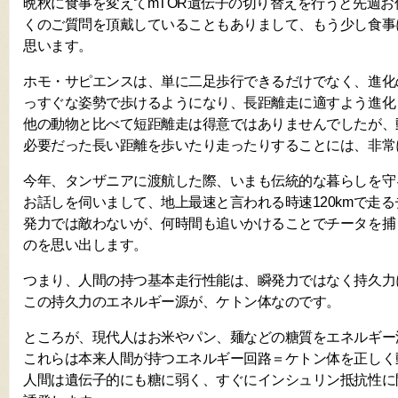
晩秋に食事を変えてmTOR遺伝子の切り替えを行うと先週
くのご質問を頂戴していることもありまして、もう少し食事
思います。
ホモ・サピエンスは、単に二足歩行できるだけでなく、進化
っすぐな姿勢で歩けるようになり、長距離走に適すよう進化
他の動物と比べて短距離走は得意ではありませんでしたが、
必要だった長い距離を歩いたり走ったりすることには、非常
今年、タンザニアに渡航した際、いまも伝統的な暮らしを守
お話しを伺いまして、地上最速と言われる時速120kmで走
発力では敵わないが、何時間も追いかけることでチータを捕
のを思い出します。
つまり、人間の持つ基本走行性能は、瞬発力ではなく持久力
この持久力のエネルギー源が、ケトン体なのです。
ところが、現代人はお米やパン、麺などの糖質をエネルギー
これらは本来人間が持つエネルギー回路＝ケトン体を正しく
人間は遺伝子的にも糖に弱く、すぐにインシュリン抵抗性に