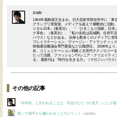
高城剛
1964年葛飾柴又生まれ。日大芸術学部在学中に「東
グランプリ受賞後、メディアを超えて横断的に活動。
ジタル日本』(集英社）、『「ひきこもり国家」日本
ク革命』（集英社）、『私の名前は高城剛。住所不
ハウス）などがある。 自身も数多くのメディアに登場
プレイステーション、ヴァージン・アトランティック
情報通信審議会専門委員など公職歴任。 2008年より
在、コミュニケーション戦略と次世代テクノロジー
たって活躍。ファッションTVシニア・クリエイティ
る。 最新刊は『時代を生きる力』（マガジンハウス
その他の記事
「科学的」と言われることは「現在のひとつの見方」にしか過
怒って相手から嫌われることのメリット
（岩崎夏海）