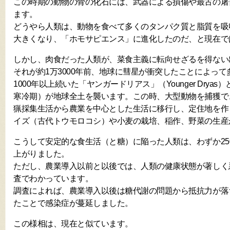
この時期の動物の骨の化石には、武器による損傷や最古の屠
ます。
どうやら人類は、動物を食べて多くのタンパク質と脂質を吸
大きくなり、「ホモサピエンス」に進化したのだ、と現在で
しかし、肉食だった人類が、菜食主義に転向せざるを得ない
それが約1万3000年前、地球に彗星が衝突したことによっ
1000年以上続いた「ヤンガードリアス」（Younger Drya
寒冷期）が地球全土を襲います。この時、大型動物を捕獲で
猟採集生活から農業を中心とした生活に移行し、定住地を作
イズ（古代トウモロコシ）や小麦の栽培、稲作、野菜の生産
こうして安定的な食生活（と糖）に陥った人類は、わずか25
上がりました。
ただし、農業導入以前と以後では、人類の健康状態が著しく
査でわかっています。
調査によれば、農業導入以後は糖代謝の問題から抵抗力が落
たことで感染症が蔓延しました。
この様相は、現在と似ています。