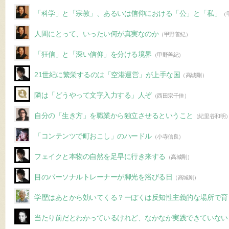
「科学」と「宗教」、あるいは信仰における「公」と「私」
（
人間にとって、いったい何が真実なのか
（甲野善紀）
「狂信」と「深い信仰」を分ける境界
（甲野善紀）
21世紀に繁栄するのは「空港運営」が上手な国
（高城剛）
隣は「どうやって文字入力する」人ぞ
（西田宗千佳）
自分の「生き方」を職業から独立させるということ
（紀里谷和明
「コンテンツで町おこし」のハードル
（小寺信良）
フェイクと本物の自然を足早に行き来する
（高城剛）
目のパーソナルトレーナーが脚光を浴びる日
（高城剛）
学歴はあとから効いてくる？ーぼくは反知性主義的な場所で育
当たり前だとわかっているけれど、なかなか実践できていない