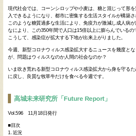
現代社会では、コーンシロップや小麦は、糖と混じって形を
入できるようになり、都市に密集する生活スタイルが構築さ
このような糖質過多な生活により、免疫力が激減し成人病が
なにより、この350年間で人口は15倍以上に膨らんでいるの
こうして、感染症が拡大する下地が出来上がりました。
今週、新型コロナウィルス感染拡大するニュースを幾度とな
が、問題はウィルスなのか人間の社会なのか？
いま吹き荒れる新型コロナウィルス感染拡大から身を守るた
に戻し、良質な牧草牛だけを食べる今週です。
高城未来研究所「Future Report」
Vol.596 11月18日発行
■目次
1. 近況