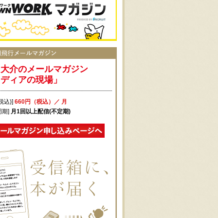
田大介のメールマガジン
メディアの現場」
税込)]
660円（税込）／ 月
周期]
月1回以上配信(不定期)