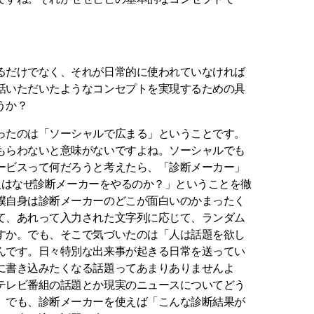
るだけでなく、それが日常的に使われていなければ
話いただいたようなコンセプトを実現するための具
うか？
ったのは「ソーシャルで広まる」ということです。
もらわないと意味がないですよね。ソーシャルでも
ービスって何だろうと考えたら、「診断メーカー」
はなぜ診断メーカーをやるのか？」ということを徹
僕自身は診断メーカーのどこが面白いのかまったく
て、あれって入力された文字列に応じて、ランダム
すか。でも、そこで気づいたのは「人は話題を欲し
んです。日々特別な出来事が起きる日常を送ってい
に書き込みたくなる話題ってあまりありませんよ
テレビ番組の話題とか現実のニュースについてどう
。でも、診断メーカーを使えば「こんな診断結果が