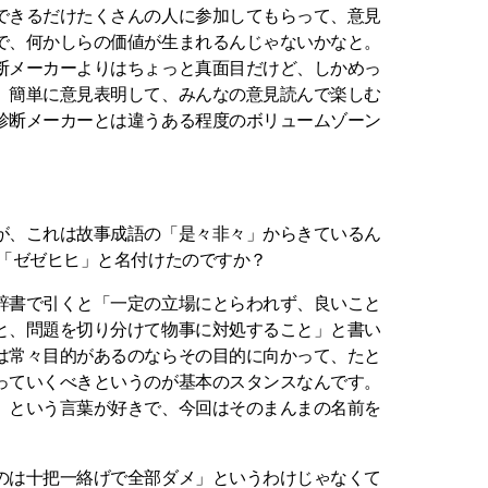
できるだけたくさんの人に参加してもらって、意見
で、何かしらの価値が生まれるんじゃないかなと。
断メーカーよりはちょっと真面目だけど、しかめっ
。簡単に意見表明して、みんなの意見読んで楽しむ
診断メーカーとは違うある程度のボリュームゾーン
が、これは故事成語の「是々非々」からきているん
て「ゼゼヒヒ」と名付けたのですか？
辞書で引くと「一定の立場にとらわれず、良いこと
と、問題を切り分けて物事に対処すること」と書い
は常々目的があるのならその目的に向かって、たと
っていくべきというのが基本のスタンスなんです。
」という言葉が好きで、今回はそのまんまの名前を
のは十把一絡げで全部ダメ」というわけじゃなくて