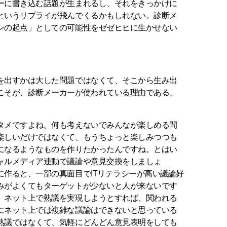
ーに書き込む話題が生まれるし、それをきっかけに
というリプライが飛んでくるかもしれない。診断メ
ンの起点」としての可能性をゼゼヒヒに生かせない
を出すかは大した問題ではなくて、そこから生み出
こそが、診断メーカーが使われている理由である、
タメですよね。何も考えないでみんなが楽しめる間
楽しいだけではなくて、もうちょっと楽しみつつも
になるようなものを作りたかったんですね。とはい
ャルメディア連動で議論や意見交換をしましょ
に作ると、一部の真面目でITリテラシーが高い議論好
みがよくてもターゲットが少ないと人が来ないです
。ネット上で熟議を実現しようとすれば、関われる
にネット上では複雑な議論はできないと思っている
熟議ではなくて、気軽にどんどん意見表明をしても