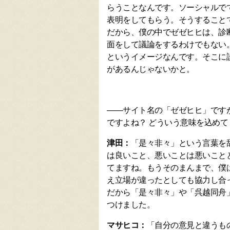
らうことなんです。ソーシャルで
表明をしてもらう。そうすること
だから、僕の中でゼゼヒヒは、診
面をして議論をするわけでもない
というイメージなんです。そこに
があるんじゃないかと。
――サイト名の「ゼゼヒヒ」です
ですよね？ どういう意味を込め
津田：
「是々非々」という言葉を
は良いこと、悪いことは悪いこと
てますね。もうそのまんまで、僕
え立場が違ったとしても協力し合
だから「是々非々」や「呉越同舟
つけました。
マサヒコ：
「自分の意見と違うも