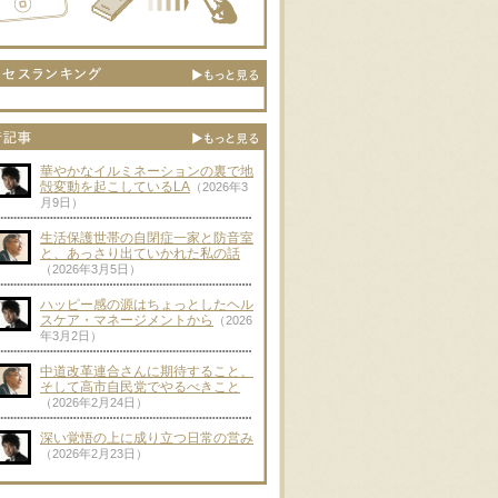
華やかなイルミネーションの裏で地
殻変動を起こしているLA
（2026年3
月9日）
生活保護世帯の自閉症一家と防音室
と、あっさり出ていかれた私の話
（2026年3月5日）
ハッピー感の源はちょっとしたヘル
スケア・マネージメントから
（2026
年3月2日）
中道改革連合さんに期待すること、
そして高市自民党でやるべきこと
（2026年2月24日）
深い覚悟の上に成り立つ日常の営み
（2026年2月23日）