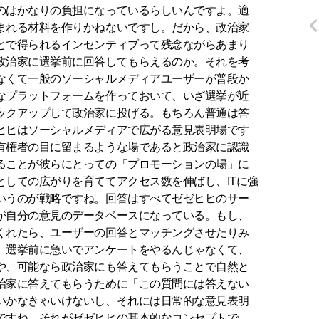
のはかなりの負担になっているらしいんですよ。適
まれる材料を作りかねないですし。だから、政治家
とで得られるインセンティブって残念ながらあまり
政治家に選挙前に回答してもらえるのか。それを考
なくて一般のソーシャルメディアユーザーが普段か
なプラットフォームを作っておいて、いざ選挙が近
ックアップして政治家に投げる。もちろん普通は答
ヒヒはソーシャルメディアで広がる意見表明場です
有権者の目に留まるような場であると政治家に認識
ることが彼らにとっての「プロモーションの場」に
としての広がりを育ててアクセス数を伸ばし、ITに強
いうのが戦略ですね。回答はすべてゼゼヒヒのサー
が自分の意見のデータベースになっている。もし、
くれたら、ユーザーの回答とマッチングさせたりみ
。選挙前に急いでアンケートをやるんじゃなくて、
や、可能なら政治家にも答えてもらうことで自然と
治家に答えてもらうために「この質問には答えない
いかなきゃいけないし、それには日常的な意見表明
ですね。それがゼゼヒヒの基本的なコンセプトで