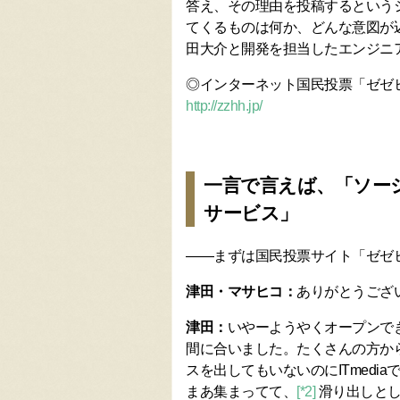
答え、その理由を投稿するという
てくるものは何か、どんな意図が
田大介と開発を担当したエンジニ
◎インターネット国民投票「ゼゼ
http://zzhh.jp/
一言で言えば、「ソー
サービス」
――まずは国民投票サイト「ゼゼ
津田・マサヒコ：
ありがとうござ
津田：
いやーようやくオープンで
間に合いました。たくさんの方か
スを出してもいないのにITmedi
まあ集まってて、
[*2]
滑り出しとし