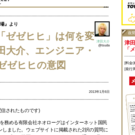
場』より
「ゼゼヒヒ」は何を変
津田大介
津
@tsuda
田大介、エンジニア・
「
ゼゼヒヒの意図
[料金(
[発行
2013年1月6日
に配信されたものです)
が代表を務める有限会社ネオローグはインターネット国民
ンしました。ウェブサイトに掲載された2択の質問に