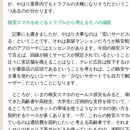
が、やはり業界内でもトラブルの火種になりそうだというこ
つあるのが分かります。
格安スマホをめぐるトラブルから考えるモノの値段
記事にも書きましたが、やはり大事なのは「安いサービス
る」ということです。それは新築マンションだろうが格安航
めのアプローチにはエッセンスがあります。今回の格安スマ
で言えば、回線が細くサービスが限定されているということ
辻々に実店舗を構えることはなく、テレビ広告は投下するけ
トか量販店の店頭であるということを考えれば、この格安サ
タ量を使わないユーザー」か「少ないサポートでも自力で解
ーザー」だということになります。
ところが、いまの格安スマホのセールス状況をみると、単
てきた高齢者や高校生、大学生に圧倒的な支持を得ていて、学生
るところでしかネットの帯域を使うようなスマホの使い方を
契約するケースが多くあります。一方、これらの格安スマホ
ているのは通信費を節約したいと考える高齢者です。それま
くせりのキャリア系サービスを使っていたものの、半額以下