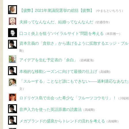
【疲弊】2021年衆議院選挙の総括【疲弊】
（やまもといちろう）
夫婦ってなんなんだ、結婚ってなんなんだ
（切通理作）
口コミ炎上を狙う“バイラルサイト”問題を考える
（本田雅一）
資本主義の「貪欲さ」から逃げるように拡散するエッジ・ブル
剛）
アイデアを生む予定表の「余白」
（岩崎夏海）
本格的な移動シーズンに向けて最後の仕上げ
（高城剛）
「スルーする」ことなど誰にもできない――過剰適応なあなた
文）
ロドリゲス島で出会った希少な「フルーツコウモリ」！
（川端裕
音声入力を使った英語原書の読書法
（高城剛）
メガブランドの盛衰からトレンドの流れを考える
（高城剛）