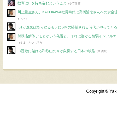
教育にITを持ち込むということ
（小寺信良）
川上量生さん、KADOKAWA社長時代に高橋治之さんへの資金
ちろう）
IoTが進めばあらゆるモノにSIMの搭載される時代がやってく
財務省解体デモとかいう茶番と、それに群がる情弱インフルエ
（やまもといちろう）
IR誘致に賭ける和歌山の今が象徴する日本の岐路
（高城剛）
Copyright © Yak