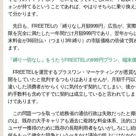
ォンが持てるということであれば、やはりそちらに乗り換え
て分かります。
先日も、FREETELの「縛りなし月額999円」広告が、実
限を完全に満たした一年間だけ月額999円であり、翌年からは
末料金が36回払い（つまり3年縛り）の市販価格の倍値で買
ます。
「縛り一切なし」をうたうFREETELの999円プラン、端末
FREETELを運営するプラスワン・マーケティングが悪質
開をしていたと批判するつもりはありませんが、月額千円以
違いした消費者がからくりに気付かず契約してしまい、後か
約手数料も含めてすでに契約は成立していると言われてしま
けであります。
この問題一つを取って総務省の通信行政は失敗だったと揶
のは、既存の大手キャリアも過去に複雑な料金体系、法的に微
ユーザー獲得のために既存の長期利用者をないがしろにし続
何をもって健全な競争というべきかは議論の俎上にはなかな