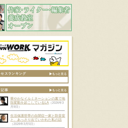
華やかなイルミネーションの裏で地
殻変動を起こしているLA
（2026年3
月9日）
生活保護世帯の自閉症一家と防音室
と、あっさり出ていかれた私の話
（2026年3月5日）