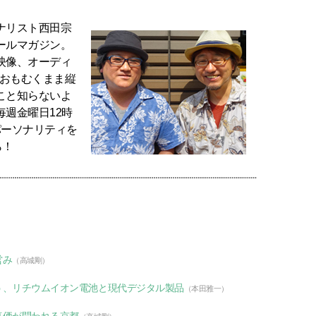
ナリスト西田宗
ールマガジン。
映像、オーディ
のおもむくまま縦
こと知らないよ
週金曜日12時
パーソナリティを
ら！
営み
（高城剛）
う、リチウムイオン電池と現代デジタル製品
（本田雅一）