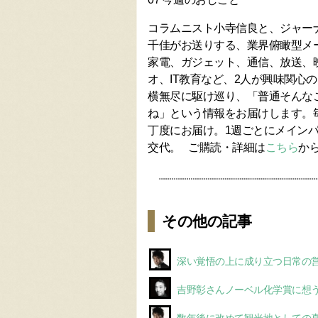
コラムニスト小寺信良と、ジャー
千佳がお送りする、業界俯瞰型メ
家電、ガジェット、通信、放送、
オ、IT教育など、2人が興味関心
横無尽に駆け巡り、「普通そんな
ね」という情報をお届けします。毎
丁度にお届け。1週ごとにメイン
交代。 ご購読・詳細は
こちら
か
その他の記事
深い覚悟の上に成り立つ日常の
吉野彰さんノーベル化学賞に想