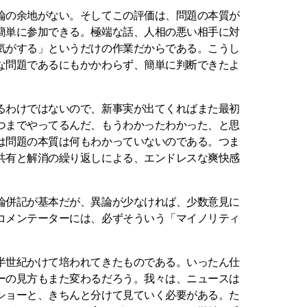
論の余地がない。そしてこの評価は、問題の本質が
簡単に参加できる。極端な話、人相の悪い相手に対
気がする」というだけの作業だからである。こうし
な問題であるにもかかわらず、簡単に判断できたよ
るわけではないので、新事実が出てくればまた最初
つまでやってるんだ、もうわかったわかった、と思
は問題の本質は何もわかっていないのである。つま
共有と解消の繰り返しによる、エンドレスな爽快感
論併記が基本だが、異論が少なければ、少数意見に
コメンテーターには、必ずそういう「マイノリティ
半世紀かけて培われてきたものである。いったん仕
ーの見方もまた変わるだろう。我々は、ニュースは
ショーと、きちんと分けて見ていく必要がある。た