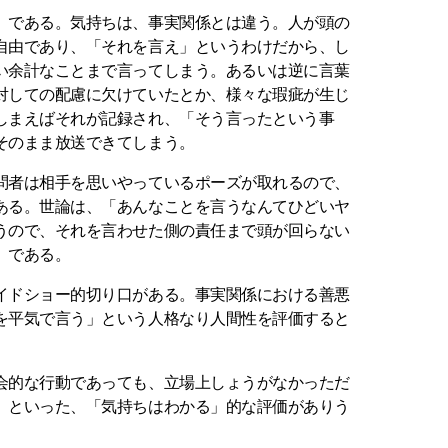
」である。気持ちは、事実関係とは違う。人が頭の
自由であり、「それを言え」というわけだから、し
い余計なことまで言ってしまう。あるいは逆に言葉
対しての配慮に欠けていたとか、様々な瑕疵が生じ
しまえばそれが記録され、「そう言ったという事
そのまま放送できてしまう。
問者は相手を思いやっているポーズが取れるので、
ある。世論は、「あんなことを言うなんてひどいヤ
うので、それを言わせた側の責任まで頭が回らない
、である。
イドショー的切り口がある。事実関係における善悪
を平気で言う」という人格なり人間性を評価すると
会的な行動であっても、立場上しょうがなかっただ
、といった、「気持ちはわかる」的な評価がありう