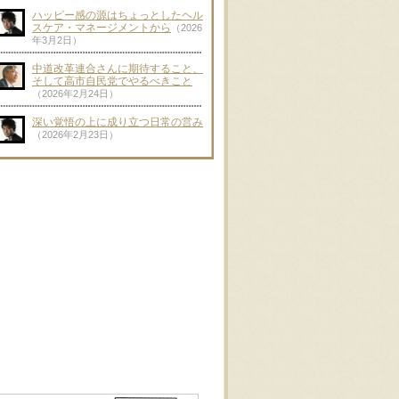
ハッピー感の源はちょっとしたヘル
スケア・マネージメントから
（2026
年3月2日）
中道改革連合さんに期待すること、
そして高市自民党でやるべきこと
（2026年2月24日）
深い覚悟の上に成り立つ日常の営み
（2026年2月23日）