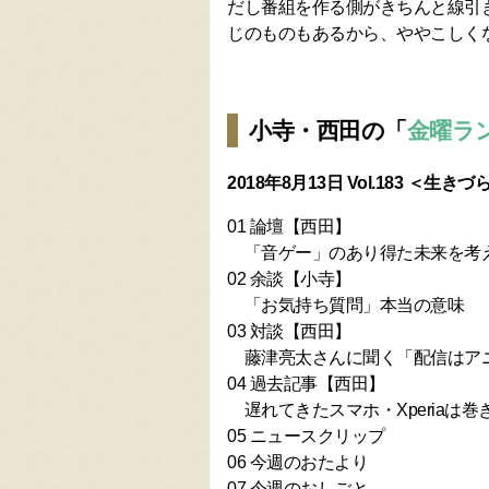
だし番組を作る側がきちんと線引
じのものもあるから、ややこしく
小寺・西田の「
金曜ラ
2018年8月13日 Vol.183 ＜
01 論壇【西田】
「音ゲー」のあり得た未来を考
02 余談【小寺】
「お気持ち質問」本当の意味
03 対談【西田】
藤津亮太さんに聞く「配信はアニ
04 過去記事【西田】
遅れてきたスマホ・Xperiaは巻
05 ニュースクリップ
06 今週のおたより
07 今週のおしごと