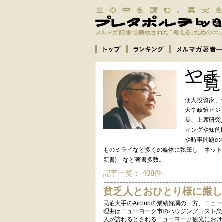
やま
一覧
個人投資家、
大学政策ビジ
長、上席研究
ィングや知的
や時事問題の
ものミライなど多くの媒体に執筆し「ネットビジネ
新書)」など著書多数。
記事一覧： 408件
貧乏人とおひとり様に厳し
民泊大手のAirbnbの業績好調の一方、ニ
理由はニューヨーク市のハウジングコスト急
人が訪れるとされるニューヨーク観光におけ