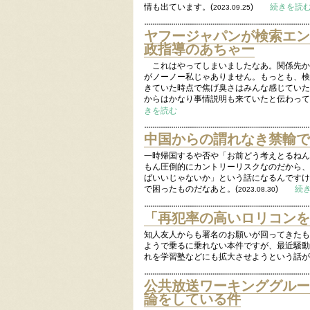
情も出ています。(
)
続きを読
2023.09.25
ヤフージャパンが検索エン
政指導のあちゃー
これはやってしまいましたなあ。関係先か
がノーノー私じゃありません。もっとも、検索
きていた時点で焦げ臭さはみんな感じていた
からはかなり事情説明も来ていたと伝わって
きを読む
中国からの謂れなき禁輸で
一時帰国するや否や「お前どう考えとるねん
もん圧倒的にカントリーリスクなのだから、
ばいいじゃないか」という話になるんですけ
で困ったものだなあと。(
)
続
2023.08.30
「再犯率の高いロリコンを
知人友人からも署名のお願いが回ってきたも
ようで乗るに乗れない本件ですが、最近騒動
れを学習塾などにも拡大させようという話が
公共放送ワーキンググルー
論をしている件