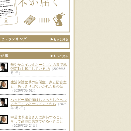
華やかなイルミネーションの裏で地
殻変動を起こしているLA
（2026年3
月9日）
生活保護世帯の自閉症一家と防音室
と、あっさり出ていかれた私の話
（2026年3月5日）
ハッピー感の源はちょっとしたヘル
スケア・マネージメントから
（2026
年3月2日）
中道改革連合さんに期待すること、
そして高市自民党でやるべきこと
（2026年2月24日）