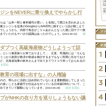
む
ジンをNEVERに乗り換えでやらかし行
らは「山本一郎と峯村健司が悪い」と名指しで悪口を言われました
エンジンを従来のGoogleからNAVERに移すという話が聴こえて
でしょうから、内部で有志がこりゃあかんとなった後に旧ヤフー側
きていたのもヤバさの認識はあったのでしょう。(
)
続
2023.08.31
ダブつく高級海産物どうしようって話
」という無茶振りが来ておりまして… 正直、常識的には「そんな
うっかり政府が救済や助成を検討するまでもなく民間に任せておけ
ど、北海道知事の鈴木さんまで出てきてワイコラ仰っておられるの
きを読む
教育の現場に出すな」の人権論
のの、明らかに法的に詰め切れていないまま運動開始してしまった
の多いこども家庭庁が仕込みをやっている日本版DBSについて、こ
出てきていて騒動になっています。(
)
続きを読む
2023.08.28
プがNHKの在り方を巡りしょうもない議