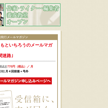
まもといちろうのメールマガ
ン
間迷路｣
税込)]
770円（税込）／ 月
周期]
月４回前後＋号外