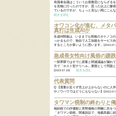
有識者会議はこういうお座敷芸にならざるを
を見物に行ったのですが、思った以上に惨状
ているのですが、ちょっと見ない間にこんな
続きを読む
オワコン化が進む、メタバ
真打は生成AIか
生成AI関連は、いままでも雨後のタケノコ
っかるもので、独自で人工知能をサービス向
するところが多いように思います。(
2023.07.
急成長女性向け風俗の蹉跌
一部界隈ではすでに原案と関連議論が漏れて
方で「ホスト型デリヘル」業態として問題と
(
)
続きを読む
2023.07.19
代表質問
Q 【需要が足りず売上が上がらないのに人件
やノウハウではどうにもならない】(
2023.07.
タワマン税制の終わりと俺
相続税での評価額と実勢価格の乖離に目をつ
「タワマン節税」関連訴訟で、地裁高裁に続