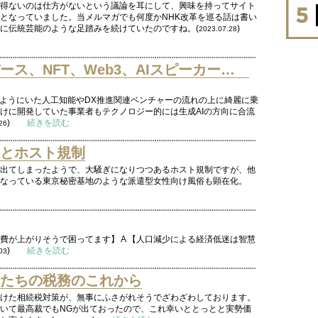
得ないのは仕方がないという議論を耳にして、興味を持ってサイト
となっていました。当メルマガでも何度かNHK改革を巡る話は書い
に伝統芸能のような足踏みを続けていたのですね。(
)
2023.07.28
ース、NFT、Web3、AIスピーカー…
のようにいた人工知能やDX推進関連ベンチャーの流れの上に綺麗に乗
けに開発していた事業者もテクノロジー的には生成AIの方向に合流
)
続きを読む
26
とホスト規制
出てしまったようで、大騒ぎになりつつあるホスト規制ですが、他
なっている東京秘密基地のような派遣型女性向け風俗も顕在化。
費が上がりそうで困ってます】 A 【人口減少による経済低迷は智慧
)
続きを読む
03
たちの税務のこれから
けた相続税対策が、無事にふさがれそうでざわざわしております。
いて最高裁でもNGが出ておったので、これ幸いととっとと実勢価