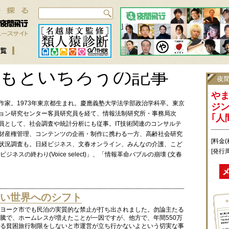
もといちろうの記事
や
作家。1973年東京都生まれ。慶應義塾大学法学部政治学科卒。東京
ジ
ョン研究センター客員研究員を経て、情報法制研究所・事務局次
｢人
員として、社会調査や統計分析にも従事。IT技術関連のコンサルテ
財産権管理、コンテンツの企画・制作に携わる一方、高齢社会研究
[料金(
状況調査も。日経ビジネス、文春オンライン、みんなの介護、こど
[発行
スの終わり(Voice select)」、「情報革命バブルの崩壊 (文春
い世界へのシフト
ューヨーク市でも民泊の実質的な禁止が打ち出されました。勿論主たる
騰で、ホームレスが増えたことが一因ですが、他方で、年間550万
る貧困旅行制限をしないと市運営が立ち行かないよという切実な事