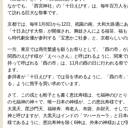
なかでも、「西宮神社」の「十日えびす」は、毎年百万人を
て訪れる巨大な祭事です。
京都では、毎年1月8日から12日、祇園の南、大和大路通に
「十日ゑびす大祭」が開催され、舞妓さんによる福笹、福も
ら時代劇女優が参列する「宝恵かご社参」と、京都らしいの
一方、東京では商売繁盛を願うお祭りとして、「酉の市」が
関西のえびす様が「えべっさん」と呼ばれるように、関東で
持って呼ばれる「酉の市」は、11月の酉の日に行われる祭
ます。
参拝者が「十日えびす」では笹を求めるように、「酉の市」
る」ように熊手を買い求めています。
さて、この戎とも蛭子とも書く恵比寿様は、七福神のひとり
の七福神の神々で、唯一日本の神様が、この恵比寿様です。
大黒天、毘沙門天、福禄寿、寿老人、布袋、弁財天、そして
神と呼びますが、大黒天はインドの「マハーカーラ」と日本
様であるように、恵比寿神を除く6神は、外来の神様および