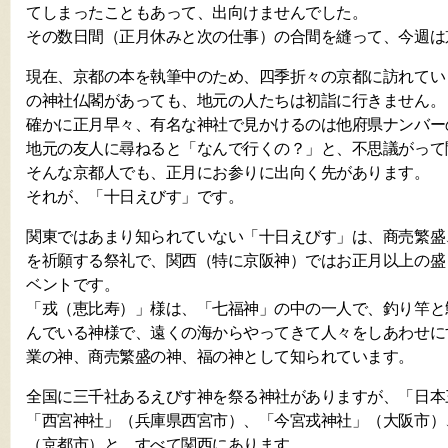
てしまったこともあって、出向けませんでした。
その数日間（正月休みと次の仕事）の合間を縫って、今週は
現在、京都の本を執筆中のため、四季折々の京都に訪れてい
の神社仏閣があっても、地元の人たちは初詣に行きません。
確かに正月早々、有名な神社で見かけるのは他府県ナンバー
地元の友人に尋ねると「なんで行くの？」と、不思議がって
そんな京都人でも、正月にお参りに出向く先があります。
それが、「十日えびす」です。
関東ではあまり知られていない「十日えびす」は、商売繁盛
を祈願する祭礼で、関西（特に京阪神）ではお正月以上の盛
ベントです。
「戎（恵比寿）」様は、「七福神」の中の一人で、釣り竿と
んでいる神様で、遠くの海からやってきて人々をしあわせに
業の神、商売繁盛の神、福の神として知られています。
全国に三千社あるえびす神を祭る神社がありますが、「日本
「西宮神社」（兵庫県西宮市）、「今宮戎神社」（大阪市）
（京都市）と、すべて関西にあります。