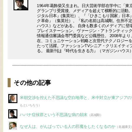
1964年葛飾柴又生まれ。日大芸術学部在学中に「東
グランプリ受賞後、メディアを超えて横断的に活動。
ジタル日本』(集英社）、『「ひきこもり国家」日本
ク革命』（集英社）、『私の名前は高城剛。住所不
ハウス）などがある。 自身も数多くのメディアに登場
プレイステーション、ヴァージン・アトランティック
情報通信審議会専門委員など公職歴任。 2008年より
在、コミュニケーション戦略と次世代テクノロジー
たって活躍。ファッションTVシニア・クリエイティ
る。 最新刊は『時代を生きる力』（マガジンハウス
その他の記事
米朝交渉を控えた不思議な空白地帯と、米中対立が東アジアの
もといちろう）
ハバナ症候群という不思議な病の顛末
（高城剛）
なぜ人は、がんばっている人の邪魔をしたくなるのか
（名越康文