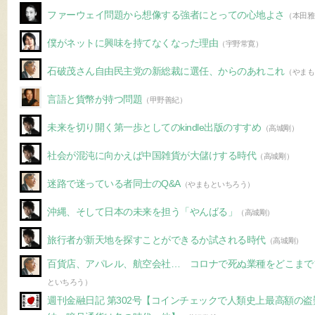
ファーウェイ問題から想像する強者にとっての心地よさ
（本田雅
僕がネットに興味を持てなくなった理由
（宇野常寛）
石破茂さん自由民主党の新総裁に選任、からのあれこれ
（やまも
言語と貨幣が持つ問題
（甲野善紀）
未来を切り開く第一歩としてのkindle出版のすすめ
（高城剛）
社会が混沌に向かえば中国雑貨が大儲けする時代
（高城剛）
迷路で迷っている者同士のQ&A
（やまもといちろう）
沖縄、そして日本の未来を担う「やんばる」
（高城剛）
旅行者が新天地を探すことができるか試される時代
（高城剛）
百貨店、アパレル、航空会社… コロナで死ぬ業種をどこまで
といちろう）
週刊金融日記 第302号【コインチェックで人類史上最高額の