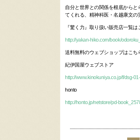
自分と世界との関係を根底からと
てくれる、精神科医・名越康文の
『驚く力』取り扱い販売店一覧は
http://yakan-hiko.com/book/odoroku_
送料無料のウェブショップはこち
紀伊国屋ウェブストア
http://www.kinokuniya.co.jp/f/dsg-
honto
http://honto.jp/netstore/pd-book_25