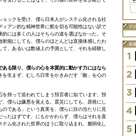
ショックを受け、僕ら日本人がシステム化される社
ディアン的な精神世界に舵を切る可能性はない訳で
果的には多くの人はそちらの道を選ばなかった。そ
放射能にしても、僕らのほとんどは直接体感したわ
して、あるいは数値上の予測として、それを経験し
である限り、僕らの心を本質的に動かす力にはなら
きを生まず、むしろ日常をかきみだす「敵」を心の
石を持って追われてしまう預言者に似ています。預
ど、僕らは嫌悪を覚える。震災にしても、原発にし
ものである」という真実を、僕らに目の当たりに見
だったはずです。にもかかわらず、僕らはそれを直
ステム化された世界のほうに取り込まれ、脆弱化し