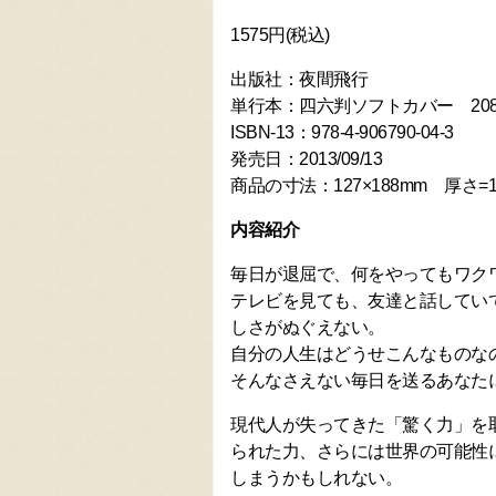
1575円(税込)
出版社：夜間飛行
単行本：四六判ソフトカバー 20
ISBN-13：978-4-906790-04-3
発売日：2013/09/13
商品の寸法：127×188mm 厚さ=1
内容紹介
毎日が退屈で、何をやってもワク
テレビを見ても、友達と話してい
しさがぬぐえない。
自分の人生はどうせこんなものな
そんなさえない毎日を送るあなた
現代人が失ってきた「驚く力」を
られた力、さらには世界の可能性
しまうかもしれない。