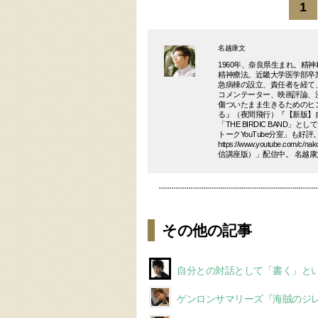
1
名越康文
1960年、奈良県生まれ。精
精神療法。近畿大学医学部卒
急病棟の設立、責任者を経て
コメンテーター、映画評論、
傷ついたまま生きるためのヒン
る』（夜間飛行）『【新版】
「THE BIRDIC BAND
トークYouTube分室」も好
https://www.youtube.c
信講座版）」配信中。 名越康文公式サ
その他の記事
自分との対話として「書く」と
ゲンロンサマリーズ『海賊のジ