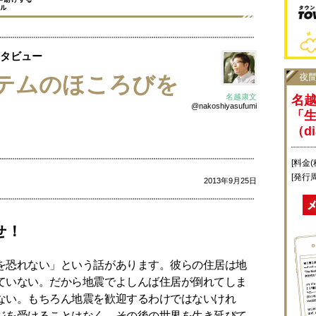
タビュー
テムのほころびを
名越康文
名
@nakoshiyasufumi
「
（di
[料金(
[発行
2013年9月25日
せ！
を恐れない」という話があります。彼らの住居は地
ていない。だから地震でよしんば住居が倒れてしま
ない。もちろん地震を歓迎するわけではないけれ
ジを受けることはなく、その後の世界を生き延びて