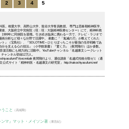
2
3
4
5
神科医。相愛大学、高野山大学、龍谷大学客員教授。 専門は思春期精神医学、
業後、大阪府立中宮病院（現：現：大阪精神医療センター）にて、精神科救
、1999年に同病院を退職。引き続き臨床に携わる一方で、テレビ・ラジオで
漫画分析など様々な分野で活躍中。 著書に『「鬼滅の刃」が教えてくれた
ト』（宝島社）、『SOLOTIME～ひとりぼっちこそが最強の生存戦略であ
自分を支える心の技法』（小学館新書）『驚く力』（夜間飛行）ほか多数。
」として音楽活動にも精力的に活動中。YouTubeチャンネル「名越康文シークレット
評。チャンネル登録12万人。
om/c/nakoshiyasufumiTVsecrettalk 夜間飛行より、通信講座「名越式性格分類ゼミ（通
イト「精神科医・名越康文の研究室」 http://nakoshiyasufumi.net/
いうこと
（高城剛）
レンマ』マット・メイソン著
（東浩紀）