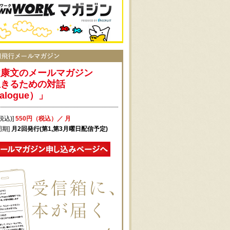
越康文のメールマガジン
生きるための対話
alogue）」
税込)]
550円（税込）／ 月
周期]
月2回発行(第1,第3月曜日配信予定)