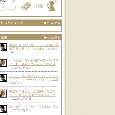
華やかなイルミネーションの裏で地
殻変動を起こしているLA
（2026年3
月9日）
生活保護世帯の自閉症一家と防音室
と、あっさり出ていかれた私の話
（2026年3月5日）
ハッピー感の源はちょっとしたヘル
スケア・マネージメントから
（2026
年3月2日）
中道改革連合さんに期待すること、
そして高市自民党でやるべきこと
（2026年2月24日）
深い覚悟の上に成り立つ日常の営み
（2026年2月23日）