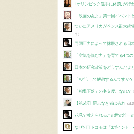
｢オリンピック選手に体罰｣が行
「映画の友よ」第一回イベントとVo
ついにアメリカがペンス副大統
う）
同調圧力によって抹殺される日
「空気を読む力」を育てる4つの
日本の研究政策をどうすんだよ
「#どうして解散するんですか
「相場下落」の冬支度、なのか
【第6話】闘志なき者は去れ
（城
花見で教えられるこの世の唯一
なぜNTTドコモは「dポイント