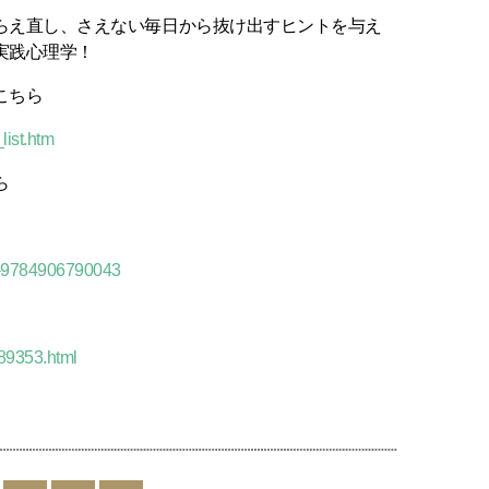
らえ直し、さえない毎日から抜け出すヒントを与え
実践心理学！
こちら
list.htm
ら
01-9784906790043
789353.html