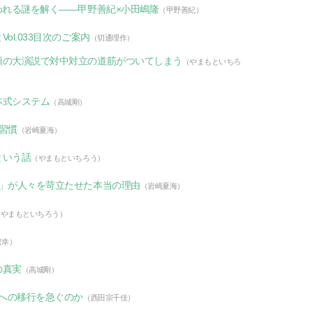
われる謎を解く――甲野善紀×小田嶋隆
（甲野善紀）
l.033目次のご案内
（切通理作）
領の大演説で対中対立の道筋がついてしまう
（やまもといちろ
本式システム
（高城剛）
習慣
（岩崎夏海）
という話
（やまもといちろう）
？」が人々を苛立たせた本当の理由
（岩崎夏海）
（やまもといちろう）
繁幸）
の真実
（高城剛）
」への移行を急ぐのか
（西田宗千佳）