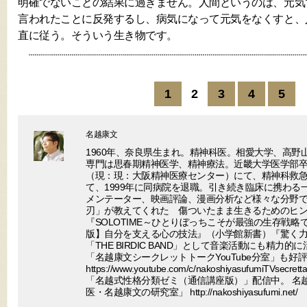
明確でないことの結果に過ぎません。人間というのは、元気
言われたことに反発するし、病気になって元気をなくすと、
直に従う。そういう生き物です。
1
2
3
4
5
名越康文
1960年、奈良県生まれ。精神科医。相愛大学、高野
専門は思春期精神医学、精神療法。近畿大学医学部
（現：現：大阪精神医療センター）にて、精神科救
て、1999年に同病院を退職。引き続き臨床に携わる
メンテーター、映画評論、漫画分析など様々な分野で
刃」が教えてくれた 傷ついたまま生きるためのヒ
『SOLOTIME～ひとりぼっちこそが最強の生存戦
版】自分を支える心の技法』（小学館新書）『驚く
「THE BIRDIC BAND」として音楽活動にも精力的に
「名越康文シークレットトークYouTube分室」も好
https://www.youtube.com/c/nakoshiyasufumiTV
「名越式性格分類ゼミ（通信講座版）」配信中。 名
医・名越康文の研究室」 http://nakoshiyasufumi.net/