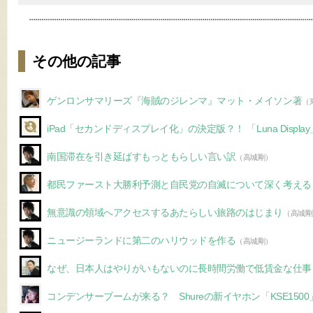
その他の記事
ゲンロンサマリーズ『海賊のジレンマ』マット・メイソン著
（
iPad「セカンドディスプレイ化」の決定版？！ 「Luna Display
南国滞在を引き延ばすもっともらしい言い訳
（高城剛）
都民ファースト大勝利予測と自民党の自滅について深く考える
無意識の領域へアクセスするあたらしい旅路のはじまり
（高城剛
ニュージーランドに第二のハリウッドを作る
（高城剛）
なぜ、日本人はやりがいもないのに長時間労働で低賃金な仕事
コンデンサーブームが来る？ Shureの新イヤホン「KSE1500