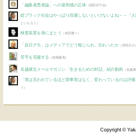
「編集者悪者論」への違和感の正体
（西田宗千佳）
総ブラック社会はやっぱり回避しないといけないよね～～『人
といちろう）
検査装置を身にまとう
（本田雅一）
「反日デモ」はメディアでどう報じられ、伝わったか
（津田大介
苦手を克服する
（岩崎夏海）
名越康文メールマガジン「生きるための対話」紹介動画
（名越康
「実は言われているほど新事実はなく、変わっているのは評価
う）
Copyright © Yak