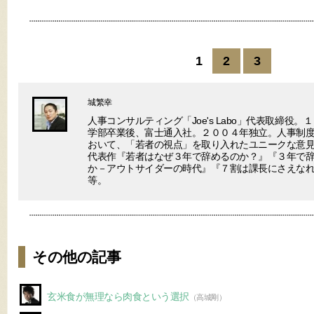
1
2
3
城繁幸
人事コンサルティング「Joe's Labo」代表取締役
学部卒業後、富士通入社。２００４年独立。人事制
おいて、「若者の視点」を取り入れたユニークな意
代表作『若者はなぜ３年で辞めるのか？』『３年で
か－アウトサイダーの時代』『７割は課長にさえな
等。
その他の記事
玄米食が無理なら肉食という選択
（高城剛）