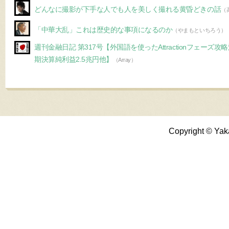
どんなに撮影が下手な人でも人を美しく撮れる黄昏どきの話
（
「中華大乱」これは歴史的な事項になるのか
（やまもといちろう）
週刊金融日記 第317号【外国語を使ったAttractionフェーズ攻
期決算純利益2.5兆円他】
（Array）
Copyright © Yak