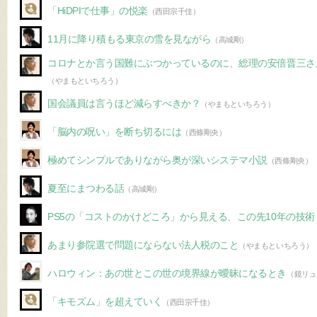
「HiDPIで仕事」の悦楽
（西田宗千佳）
11月に降り積もる東京の雪を見ながら
（高城剛）
コロナとか言う国難にぶつかっているのに、総理の安倍晋三さ
（やまもといちろう）
国会議員は言うほど減らすべきか？
（やまもといちろう）
「脳内の呪い」を断ち切るには
（西條剛央）
極めてシンプルでありながら奥が深いシステマ小説
（西條剛央）
夏至にまつわる話
（高城剛）
PS5の「コストのかけどころ」から見える、この先10年の技術
あまり参院選で問題にならない法人税のこと
（やまもといちろう）
ハロウィン：あの世とこの世の境界線が曖昧になるとき
（鏡リュ
「キモズム」を超えていく
（西田宗千佳）