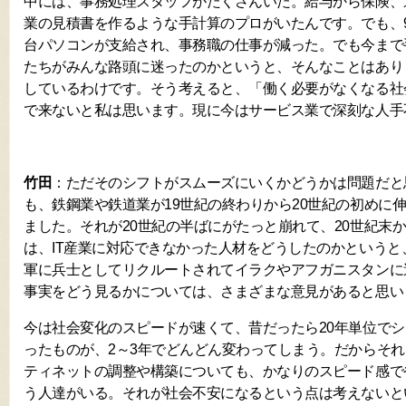
中には、事務処理スタッフがたくさんいた。給与から保険、
業の見積書を作るような手計算のプロがいたんです。でも、
台パソコンが支給され、事務職の仕事が減った。でも今まで
たちがみんな路頭に迷ったのかというと、そんなことはあり
しているわけです。そう考えると、「働く必要がなくなる社
で来ないと私は思います。現に今はサービス業で深刻な人手
竹田
：ただそのシフトがスムーズにいくかどうかは問題だと
も、鉄鋼業や鉄道業が19世紀の終わりから20世紀の初めに
ました。それが20世紀の半ばにがたっと崩れて、20世紀末か
は、IT産業に対応できなかった人材をどうしたのかというと
軍に兵士としてリクルートされてイラクやアフガニスタンに
事実をどう見るかについては、さまざまな意見があると思い
今は社会変化のスピードが速くて、昔だったら20年単位で
ったものが、2～3年でどんどん変わってしまう。だからそ
ティネットの調整や構築についても、かなりのスピード感で
う人達がいる。それが社会不安になるという点は考えないと