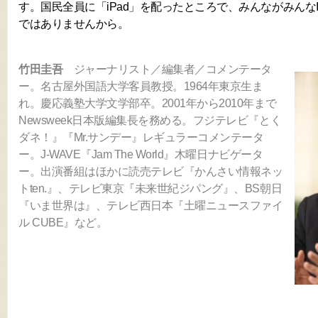
す。国民全員に「iPad」を配ったところで、みんながみんな
ではありませんから。
竹田圭吾
ジャーナリスト／編集者／コメンテータ
ー。名古屋外国語大学客員教授。1964年東京生ま
れ。慶応義塾大学文学部卒。2001年から2010年まで
Newsweek日本版編集長を務める。フジテレビ『とく
ダネ！』『Mr.サンデー』レギュラーコメンテータ
ー。J-WAVE『Jam The World』木曜日ナビゲータ
ー。出演番組はほかに読売テレビ『かんさい情報ネッ
トten.』、テレビ東京『未来世紀ジパング』、BS朝日
『いま世界は』、テレビ西日本『土曜ニュースファイ
ル CUBE』など。