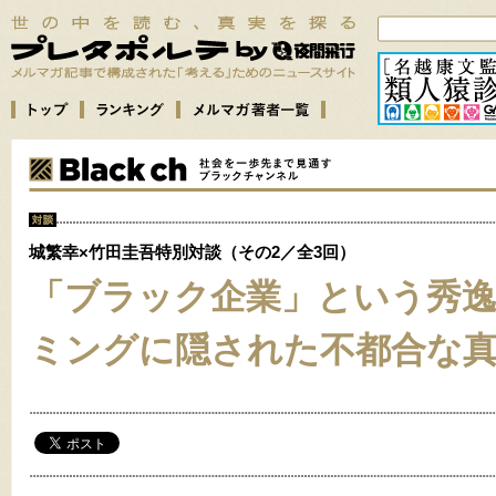
城繁幸×竹田圭吾特別対談（その2／全3回）
「ブラック企業」という秀
ミングに隠された不都合な