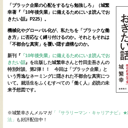
「ブラック企業の心配をするなら勉強しろ」（城繁
幸著『「10年後失業」に備えるためにいま読んでお
きたい話』P225）。
機械化やグローバル化が、私たちを「ブラックな働
き方」に否応なく縛り付けるのか。それともそれは
「不都合な真実」を覆い隠す虚構なのか。
新刊『
「10年後失業」に備えるためにいま読んでお
きたい話
』を出版した城繁幸さんと竹田圭吾さんの
特別対談、第2弾！！ 今回は「ブラック企業」と
いう秀逸なネーミングに隠された不都合な真実につ
いて。就活生をふくむすべての「働く人」必読の未
来予想図です。
※城繁幸さんメルマガ
「
『サラリーマン・キャリアナビ』★
法」
も好評配信中！