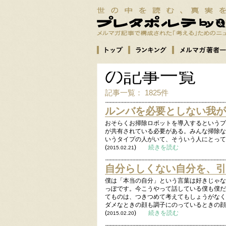
の記事一覧
記事一覧： 1825件
ルンバを必要としない我が
おそらくお掃除ロボットを導入するというプ
が共有されている必要がある。みんな掃除な
いうタイプの人がいて、そういう人にとって
(
)
続きを読む
2015.02.21
自分らしくない自分を、引
僕は「本当の自分」という言葉は好きじゃな
っぽです。今こうやって話している僕も僕だ
てものは、つきつめて考えてもしょうがなく
ダメなときの顔も調子にのっているときの顔
(
)
続きを読む
2015.02.20