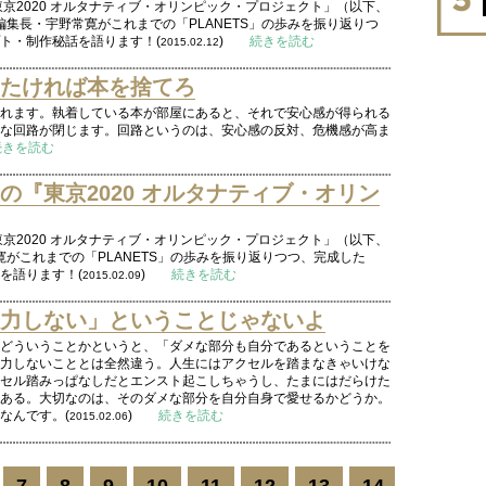
.9 東京2020 オルタナティブ・オリンピック・プロジェクト」（以下、
編集長・宇野常寛がこれまでの「PLANETS」の歩みを振り返りつ
セプト・制作秘話を語ります！(
)
続きを読む
2015.02.12
たければ本を捨てろ
れます。執着している本が部屋にあると、それで安心感が得られる
な回路が閉じます。回路というのは、安心感の反対、危機感が高ま
続きを読む
『東京2020 オルタナティブ・オリン
.9 東京2020 オルタナティブ・オリンピック・プロジェクト」（以下、
寛がこれまでの「PLANETS」の歩みを振り返りつつ、完成した
話を語ります！(
)
続きを読む
2015.02.09
力しない」ということじゃないよ
どういうことかというと、「ダメな部分も自分であるということを
力しないこととは全然違う。人生にはアクセルを踏まなきゃいけな
セル踏みっぱなしだとエンスト起こしちゃうし、たまにはだらけた
ある。大切なのは、そのダメな部分を自分自身で愛せるかどうか。
なんです。(
)
続きを読む
2015.02.06