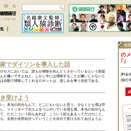
の
｢｣
家でダイソンを導入した話
ロセスにおいては、誰もが掃除をめんどくさがっているという前提
[料金(
んか嫌いですよねと。しかし中には掃除することが嫌いじゃないと
[発行
は自動で掃除してくれるロボットは、楽しみを奪う存在である。
き受けよう
い。本当の自分なんて、どこにもいないと思う。少なくとも僕は空
し、ツイッターでポエムをつぶやいている僕も僕。本当の自分なん
て、ただこういう顔もあれば、こういう顔もあるってだけのこと。
も、全部が全部自分っていうことを自分で受け入れてあげようよ。