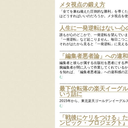
メタ視点の鍛え方
「全てを兼ね備えた圧倒的な勝利」を導くた
はどうすればいいのだろうか。メタ視点を使
人生に一発逆転はない–心
誰もが心のどこかで、一発逆転を望んでいま
「一発逆転」など起こりません。毎日こつこ
それがはたから見ると「一発逆転」に見える
「編集者悪者論」への違和
編集者と彼らが属する出版社を悪者にする声
腕編集者が間に入って作業してくれているか
を知れば、「編集者悪者論」への違和感の正
む
最下位転落の楽天イーグル
いう話に
2015年から、東北楽天ゴールデンイーグル
む
「戦後にケリをつける」ため
ンピック・プロジェクト』