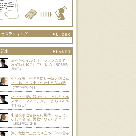
華やかなイルミネーションの裏で地
殻変動を起こしているLA
（2026年3
月9日）
生活保護世帯の自閉症一家と防音室
と、あっさり出ていかれた私の話
（2026年3月5日）
ハッピー感の源はちょっとしたヘル
スケア・マネージメントから
（2026
年3月2日）
中道改革連合さんに期待すること、
そして高市自民党でやるべきこと
（2026年2月24日）
深い覚悟の上に成り立つ日常の営み