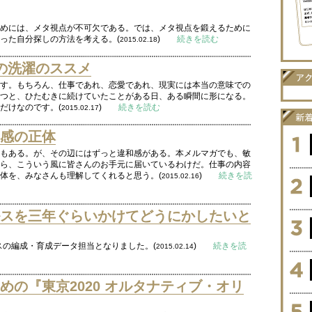
めには、メタ視点が不可欠である。では、メタ視点を鍛えるために
った自分探しの方法を考える。(
)
続きを読む
2015.02.18
の洗濯のススメ
す。もちろん、仕事であれ、恋愛であれ、現実には本当の意味での
つと、ひたむきに続けていたことがある日、ある瞬間に形になる。
だけなのです。(
)
続きを読む
2015.02.17
感の正体
もある。が、その辺にはずっと違和感がある。本メルマガでも、敏
ら、こういう風に皆さんのお手元に届いているわけだ。仕事の内容
体を、みなさんも理解してくれると思う。(
)
続きを読
2015.02.16
スを三年ぐらいかけてどうにかしたいと
スの編成・育成データ担当となりました。(
)
続きを読
2015.02.14
の『東京2020 オルタナティブ・オリ