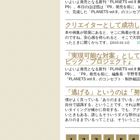
いよいよ発売となる新刊「PLANETS vol
P9）。本日のほぼ惑は「P9」発売を前に、
つ、完成した「PLANETS vol.9」のコン
クリエイターとして成功し
本や画集が部屋にあると、そこに執着が生ま
のですね。安心感を得られると、そこで大切
ったときに開くからです。(
)
2015.02.11
「実現可能な対案」としての
ピック・プロジェクト』
いよいよ発売となる新刊「PLANETS vol
P9）。「P9」発売を前に、編集長・宇野常
「PLANETS vol.9」のコンセプト・制作秘
「逃げる」というのは「努
僕がよく言っている「ありのままでいる」が
自分で認識する」ということです。それは努
いタイミングが確かに存在する。でも、アク
いときもある。誰しもそういうダメな部分は
ありのままでいるってことは、そういうこと