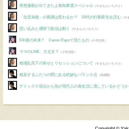
突然蓮舫が出てきたよ都知事選スペシャル
（やまもといちろう）
「生涯未婚」の風潮は変わるか？ 20代の行動変化を読む
（や
思い込みと感情で政治は動く
（やまもといちろう）
5年後の未来？ Canon Expoで見たもの
（小寺信良）
ママのLINE、大丈夫？
（小寺信良）
相場乱高下の幸せとリセッションについて
（やまもといちろう）
相反するふたつの間にある絶妙なバランス点
（高城剛）
デトックス視点から魚が現代人の食生活に適しているかどうか
Copyright © Yak