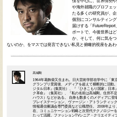
僕を中心に、世界情勢や
や海外就職のプロフェッ
たる多くの研究員が、企
個別にコンサルティング
届けする「FutureRep
ポートで、今後世界はど
か、そして、何に気をつ
ないのか、をマスでは発言できない私見と俯瞰的視座をあわ
高城剛
1964年葛飾柴又生まれ。日大芸術学部在学中に「東
グランプリ受賞後、メディアを超えて横断的に活動。
ジタル日本』(集英社）、『「ひきこもり国家」日本
ク革命』（集英社）、『私の名前は高城剛。住所不
ハウス）などがある。 自身も数多くのメディアに登場
プレイステーション、ヴァージン・アトランティック
情報通信審議会専門委員など公職歴任。 2008年より
在、コミュニケーション戦略と次世代テクノロジー
たって活躍。ファッションTVシニア・クリエイティ