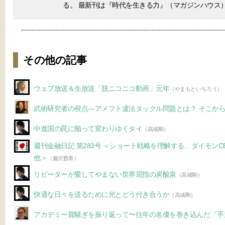
る。 最新刊は『時代を生きる力』（マガジンハウス
その他の記事
ウェブ放送＆生放送「脱ニコニコ動画」元年
（やまもといちろう）
武術研究者の視点—アメフト違法タックル問題とは？ そこか
中進国の罠に陥って変わりゆくタイ
（高城剛）
週刊金融日記 第283号 ＜ショート戦略を理解する、ダイモン
他＞
（藤沢数希）
リピーターが愛してやまない世界屈指の炭酸泉
（高城剛）
快適な日々を送るために光とどう付き合うか
（高城剛）
アカデミー賞騒ぎを振り返って〜往年の名優を巻き込んだ「手