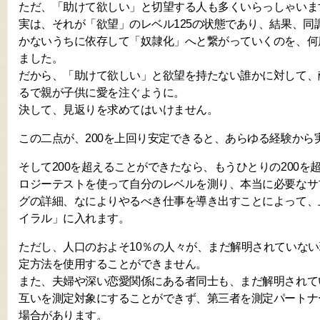
ただ、「助けて欲しい」と切望する人も多くいらっしゃいま
実は、それが「欲望」のレベル125の状態であり、結果、同
かないうちに依存して「奴隷化」へと繋がっていくのを、何
ました。
だから、「助けて欲しい」と欲望を持たない誰かに対して、
るで親が子供に愛を注ぐように。
決して、見返りを求めてはいけません。
この二点が、200を上回り安定できると、あらゆる経験から
そして200を超えることができたなら、もうひとりの200を
ロジーテストを使って自分のレベルを測り、本当に必要なサ
グの詳細、なによりやるべき仕事を導き出すことによって、
イラル」に入れます。
ただし、人口のおよそ10％の人々が、まだ解明されていな
定方法を使用することができません。
また、夫婦や深い恋愛関係にある者同士も、まだ解明されて
互いを測定対象にすることができず、第三者を測定パートナ
場合があります。