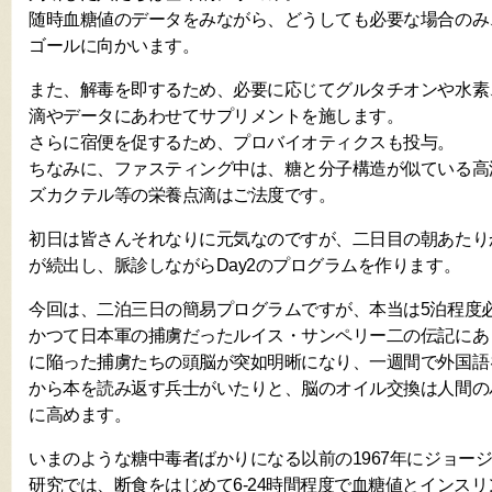
随時血糖値のデータをみながら、どうしても必要な場合のみ
ゴールに向かいます。
また、解毒を即するため、必要に応じてグルタチオンや水素
滴やデータにあわせてサプリメントを施します。
さらに宿便を促するため、プロバイオティクスも投与。
ちなみに、ファスティング中は、糖と分子構造が似ている高
ズカクテル等の栄養点滴はご法度です。
初日は皆さんそれなりに元気なのですが、二日目の朝あたり
が続出し、脈診しながらDay2のプログラムを作ります。
今回は、二泊三日の簡易プログラムですが、本当は5泊程度
かつて日本軍の捕虜だったルイス・サンペリー二の伝記にあ
に陥った捕虜たちの頭脳が突如明晰になり、一週間で外国語
から本を読み返す兵士がいたりと、脳のオイル交換は人間の
に高めます。
いまのような糖中毒者ばかりになる以前の1967年にジョー
研究では、断食をはじめて6-24時間程度で血糖値とインス