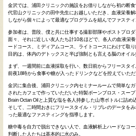
金沢では、浦田クリニックの施設をお借りしながら初の断食
代官山クリニックの田中先生にお越しいただき、血液栄養解
しながら個々によって最適なプログラムを組んでファスティ
参加者は、普段、僕と共に仕事する撮影部隊やポストプロダ
面々、それに近しい友人たち計10名ほどで、各人の血液栄
ードコース、ミディアムコース、ライトコースにわけて取り
目的は、体内のデトックスと半ば強制とも言える脳のオイル
まず、一週間前に血液採取を行い、数日前からフリースタイ
前夜18時から食事や糖が入ったドリンクなどを控えていた
金沢に集合後、浦田クリニック内セミナールームで簡単なガ
されたカフェで作っていただいた特製ボーンブロス・スープ
Brain Octan Oilと上質な塩を各人持参した山専ボトルに詰
そして、二時間おきにフリースタイル・リブレのデータをみ
った最適なファスティングを指導します。
糖中毒を自力で脱出できない人で、血液解析上ハードなコー
判断した人たちは基本的に水のみ。