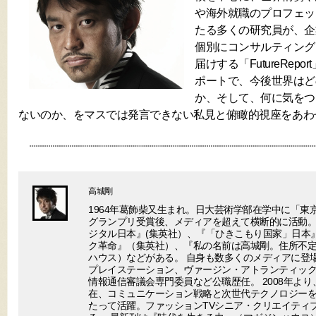
や海外就職のプロフェッ
たる多くの研究員が、企
個別にコンサルティング
届けする「FutureRep
ポートで、今後世界はど
か、そして、何に気をつ
ないのか、をマスでは発言できない私見と俯瞰的視座をあわ
高城剛
1964年葛飾柴又生まれ。日大芸術学部在学中に「東
グランプリ受賞後、メディアを超えて横断的に活動。
ジタル日本』(集英社）、『「ひきこもり国家」日本
ク革命』（集英社）、『私の名前は高城剛。住所不
ハウス）などがある。 自身も数多くのメディアに登場
プレイステーション、ヴァージン・アトランティック
情報通信審議会専門委員など公職歴任。 2008年より
在、コミュニケーション戦略と次世代テクノロジー
たって活躍。ファッションTVシニア・クリエイティ