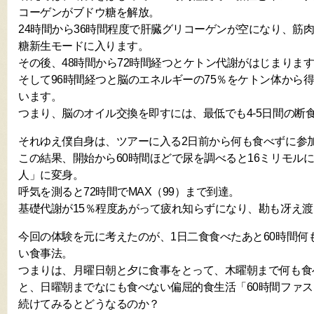
コーゲンがブドウ糖を解放。
24時間から36時間程度で肝臓グリコーゲンが空になり、筋
糖新生モードに入ります。
その後、48時間から72時間経つとケトン代謝がはじまりま
そして96時間経つと脳のエネルギーの75％をケトン体から
います。
つまり、脳のオイル交換を即すには、最低でも4-5日間の断
それゆえ僕自身は、ツアーに入る2日前から何も食べずに参
この結果、開始から60時間ほどで尿を調べると16ミリモル
人」に変身。
呼気を測ると72時間でMAX（99）まで到達。
基礎代謝が15％程度あがって疲れ知らずになり、勘も冴え
今回の体験を元に考えたのが、1日二食食べたあと60時間何
い食事法。
つまりは、月曜日朝と夕に食事をとって、木曜朝まで何も食
と、日曜朝までなにも食べない偏屈的食生活「60時間ファ
続けてみるとどうなるのか？