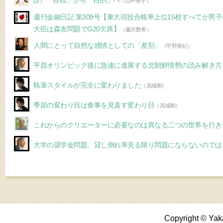
(2）「目標」から「目的」へ
（山中教子）
週刊金融日記 第309号【東大現役合格率上位15校すべてが男
大臣は森友問題でG20欠席】
（藤沢数希）
人間にとって自然な感情としての「差別」
（甲野善紀）
平昌オリンピック後に急速に進展する北朝鮮情勢の読み解き方
執筆スタイルが完全に変わりました
（高城剛）
季節の変わり目は食事を見直す変わり目
（高城剛）
これからのクリエーターに必要なのは異なる二つの世界を行き
大学の奨学金問題、貸し倒れ率見る限り問題にならないのでは
Copyright © Yak