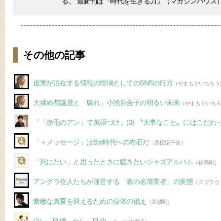
る。 最新刊は『時代を生きる力』（マガジンハウス
その他の記事
虚実が混在する情報の坩堝としてのSNSの行方
（やまもといちろう
大揉め都議選と「腐れ」小池百合子の明るい未来
（やまもといち
『「赤毛のアン」で英語づけ』(3) 〝大事なこと〟にはこだわ
「＋メッセージ」はBot時代への布石だ
（西田宗千佳）
「死にたい」と思ったときに聴きたいジャズアルバム
（福島剛）
アングラ住人たちが運営する「裏の名簿業者」の実態
（スプラウ
素敵な真夏を迎えるための身体の備え
（高城剛）