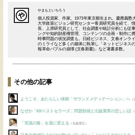
やまもといちろう
個人投資家、作家。1973年東京都生まれ。慶應義塾
大学政策ビジョン研究センター客員研究員を経て、
長、上席研究員として、社会調査や統計分析にも従事
ングや知的財産権管理、コンテンツの企画・制作に
時事問題の状況調査も。日経ビジネス、文春オンラ
のミライなど多くの媒体に執筆し「ネットビジネスの終わり(V
報革命バブルの崩壊 (文春新書)」など著書多数。
その他の記事
ようこそ、あたらしい体験「サウンドメディテーション」へ
（
なぜか「KKベストセラーズ」問題勃発と出版業界の悲しい話
（
「常識の毒」を薬に変える
（名越康文）