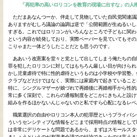
「再犯率の高いロリコンを教育の現場に出すな」の人
ただまあなんつーか、伴走して見物していた自民党関連議
ありますがむしろ議論の論調は逆で「公開範囲が生ぬるいし
すぎる。これではロリコンがいろんなところで子どもに関わ
という内容が続発しており、実際ペーパーを見ていてもその
こりゃまた一体どうしたことだとも思うのです。
ああいう改憲案を堂々と党として出してしまう俺たちの自
罪を犯したロリコンに対してはもちろん厳しい目が向けられ
かし児童虐待で特に性的虐待というものは小学校や学習塾、
クラブなどだけではなく、実際には家庭内で起きていること
特に、シングルマザーが娘づれで再婚後に再婚相手から性的
常に多く深刻で、これらの通報制度をどこかにきちんと設け
組みを作るほかないんじゃないのと私ですら心配になるレベ
職業選択の自由やロリコン本人の犯罪歴というプライバシ
ういうセンシティブな情報をどこまで採用時点の情報として
は非常にデリケートな問題であるから、まずはスモールスタ
ましょうというのが有識者会議での結論であったのは言うま