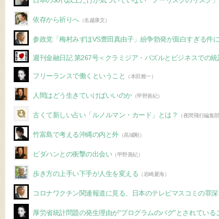
日本の30代以上だけが気づいていない「ノーリスクのリスク」
依存から祈りへ
（名越康文）
参政党「梅村みずほVS豊田真由子」紛争勃発が面白すぎる件
週刊金融日記 第267号＜クラミジア・パズルとビジネスでの
フリーランスで働くということ
（本田雅一）
人間はどう生きていけばいいのか
（甲野善紀）
古くて新しい占い「ルノルマン・カード」とは？
（夜間飛行編集部
竹富島で考える沖縄の内と外
（高城剛）
ピダハンとの衝撃の出会い
（甲野善紀）
歩き方の上手い下手が人生を変える
（岩崎夏海）
コロナワクチン関連報道に見る、日本のテレビマスコミの罪深
厚労省統計問題の発生理由が“プログラムのバグ”とされている