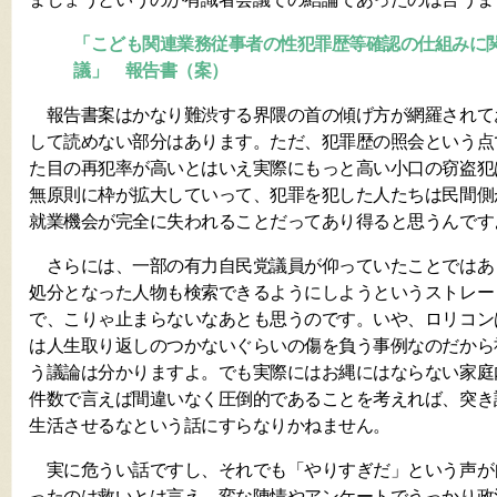
「こども関連業務従事者の性犯罪歴等確認の仕組みに
議」 報告書（案）
報告書案はかなり難渋する界隈の首の傾げ方が網羅されて
して読めない部分はあります。ただ、犯罪歴の照会という点
た目の再犯率が高いとはいえ実際にもっと高い小口の窃盗犯
無原則に枠が拡大していって、犯罪を犯した人たちは民間側
就業機会が完全に失われることだってあり得ると思うんです
さらには、一部の有力自民党議員が仰っていたことではあ
処分となった人物も検索できるようにしようというストレー
で、こりゃ止まらないなあとも思うのです。いや、ロリコン
は人生取り返しのつかないぐらいの傷を負う事例なのだから
う議論は分かりますよ。でも実際にはお縄にはならない家庭
件数で言えば間違いなく圧倒的であることを考えれば、突き
生活させるなという話にすらなりかねません。
実に危うい話ですし、それでも「やりすぎだ」という声が
ったのは救いとは言え、変な陳情やアンケートでうっかり政