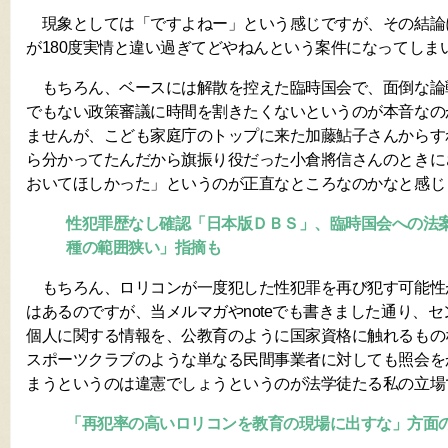
現象としては「ですよねー」という感じですが、その結論
が180度実情と違い過ぎてどやねんという案件になってしま
もちろん、ベースには解散を控えた臨時国会で、面倒な論
でもない政策審議に時間を割きたくないというのが本音なの
ませんが、こども家庭庁のトップに来た加藤鮎子さんからす
ら分かってたんだから旗振り役だった小倉將信さんのときに
おいてほしかった」というのが正直なところなのかなと感じ
性犯罪歴なし確認「日本版ＤＢＳ」、臨時国会への法
種の範囲狭い」指摘も
もちろん、ロリコンが一度犯した性犯罪を再び犯す可能性
はあるのですが、当メルマガやnoteでも書きました通り、
個人に関する情報を、公教育のように国家資格に触れるもの
スポーツクラブのような単なる民間事業者に対しても照会を
まうというのは違憲でしょうというのが法学徒たる私の立場
「再犯率の高いロリコンを教育の現場に出すな」方面