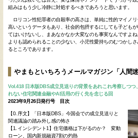
組みはもう少し冷静に対処するべきであろうと思います。
ロリコン性犯罪者の自殺率の高さは、単純に性的マイノリ
高いというデータもあり、社会的包摂するにしても子どもが
てはいけないし、まあなかなか大変なのも事実なんですよね
よりも認められることの少ない、小児性愛持ちのむつかしさ
るところであります。
やまもといちろうメールマガジン「人間
Vol.418 日本版DBS成立見送りの背景をあれこれ考察し
れない住宅関連金融やAI活用の行く先を念じる回
2023年9月26日発行号 目次
【0. 序文】「日本版DBS」今国会での成立見送りと
関連議論の踏み外し感の怖さ
【1. インシデント1】住宅価格は下がるのか？ 変動
ローン、国内新規融資7割の灼熱