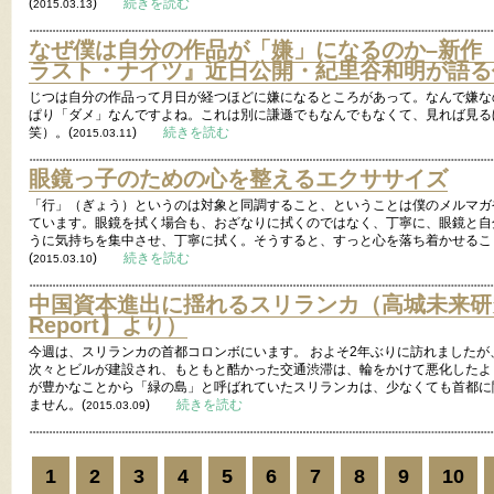
(
)
続きを読む
2015.03.13
なぜ僕は自分の作品が「嫌」になるのか–新作『LAS
ラスト・ナイツ』近日公開・紀里谷和明が語る
じつは自分の作品って月日が経つほどに嫌になるところがあって。なんで嫌な
ぱり「ダメ」なんですよね。これは別に謙遜でもなんでもなくて、見れば見る
笑）。(
)
続きを読む
2015.03.11
眼鏡っ子のための心を整えるエクササイズ
「行」（ぎょう）というのは対象と同調すること、ということは僕のメルマガ
ています。眼鏡を拭く場合も、おざなりに拭くのではなく、丁寧に、眼鏡と自
うに気持ちを集中させ、丁寧に拭く。そうすると、すっと心を落ち着かせるこ
(
)
続きを読む
2015.03.10
中国資本進出に揺れるスリランカ（高城未来研究所
Report】より）
今週は、スリランカの首都コロンボにいます。 およそ2年ぶりに訪れましたが
次々とビルが建設され、もともと酷かった交通渋滞は、輪をかけて悪化したよ
が豊かなことから「緑の島」と呼ばれていたスリランカは、少なくても首都に
ません。(
)
続きを読む
2015.03.09
1
2
3
4
5
6
7
8
9
10