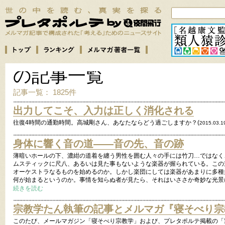
の記事一覧
記事一覧： 1825件
出力してこそ、入力は正しく消化される
往復4時間の通勤時間。高城剛さん、あなたならどう過ごしますか？(
2015.03.1
身体に響く音の道――音の先、音の跡
薄暗いホールの下、濃紺の道着を纏う男性を囲む人々の手には竹刀…ではなく
ムスティックに尺八、あるいは見た事もないような楽器が握られている。この
オーケストラなるものを始めるのか。しかし楽団にしては楽器があまりに多種
何が始まるというのか。事情を知らぬ者が見たら、それはいささか奇妙な光景
続きを読む
宗教学たん執筆の記事とメルマガ『寝そべり宗
このたび、メールマガジン「寝そべり宗教学」および、プレタポルテ掲載の「