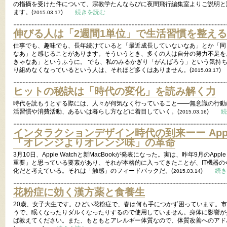
の指摘を受けた件について、宗教学たんならびに夜間飛行編集室よりご説明と
ます。(
)
続きを読む
2015.03.17
伸びる人は「2週間1単位」で生活習慣を整える
仕事でも、趣味でも、長年続けていると「最近成長していないなあ」とか「同
なあ」と感じることがあります。そういうとき、多くの人は自分の努力不足を
きゃなあ」というふうに。 でも、私のみるかぎり「がんばろう」という気持
り組めなくなっているという人は、それほど多くはありません。(
2015.03.17
ヒットの秘訣は「時代の変化」を読み解く力
時代を読もうとする際には、人々が何気なく行っていること――無意識の行動
活習慣や消費活動、あるいは暮らし方などに着目していく。(
)
続
2015.03.16
インタラクションデザイン時代の到来ーー App
「オレンジよりオレンジ味」の革命
3月10日、Apple Watchと新MacBookが発表になった。実は、昨年9月のApp
重要」と思っている要素があり、それが本格的に入ってきたことが、IT機器
化だと考えている。それは「触感」のフィードバックだ。(
)
続き
2015.03.14
花粉症に効く漢方薬と食養生
20歳、女子大生です。ひどい花粉症で、春は何も手につかず困っています。
うで、眠くなったりダルくなったりするので使用していません。身体に影響が
ば教えてください。また、もともとアレルギー体質なので、体質改善へのアド