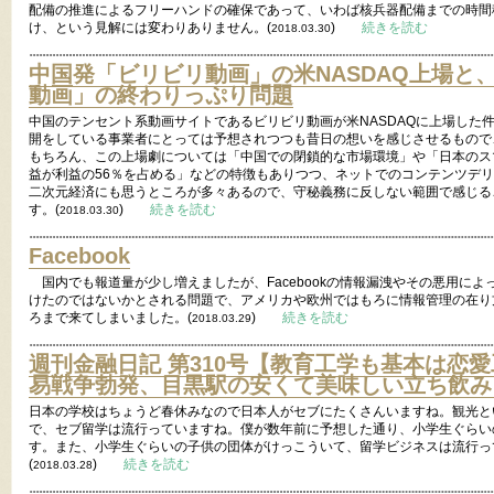
配備の推進によるフリーハンドの確保であって、いわば核兵器配備までの時間
け、という見解には変わりありません。(
)
続きを読む
2018.03.30
中国発「ビリビリ動画」の米NASDAQ上場と
動画」の終わりっぷり問題
中国のテンセント系動画サイトであるビリビリ動画が米NASDAQに上場した
開をしている事業者にとっては予想されつつも昔日の想いを感じさせるもので
もちろん、この上場劇については「中国での閉鎖的な市場環境」や「日本のスマホ
益が利益の56％を占める」などの特徴もありつつ、ネットでのコンテンツデ
二次元経済にも思うところが多々あるので、守秘義務に反しない範囲で感じる
す。(
)
続きを読む
2018.03.30
Facebook
国内でも報道量が少し増えましたが、Facebookの情報漏洩やその悪用に
けたのではないかとされる問題で、アメリカや欧州ではもろに情報管理の在り
ろまで来てしまいました。(
)
続きを読む
2018.03.29
週刊金融日記 第310号【教育工学も基本は恋
易戦争勃発、目黒駅の安くて美味しい立ち飲み
日本の学校はちょうど春休みなので日本人がセブにたくさんいますね。観光と
で、セブ留学は流行っていますね。僕が数年前に予想した通り、小学生ぐらい
す。また、小学生ぐらいの子供の団体がけっこういて、留学ビジネスは流行っ
(
)
続きを読む
2018.03.28