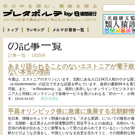
の記事一覧
記事一覧： 1825件
あまり語られることのないエストニアが電子政
ない本当の理由
今週は、エストニアのタリンにいます。北欧にある人口134万人程の小さな国
（e-Government）の設立で大きな話題を呼んでいます。政府の書類99％
可能。また、「e-Residency」は、場所に依存しないオンラインでビジネ
ニア人と同様にオンライン上で各種サービスを受けられなる「IDカード」が
す。(
)
続きを読む
2018.04.02
平昌オリンピック後に急速に進展する北朝鮮情
先日来、情報セキュリティ関連の会合でも「大きな変調」についての報告が連
が、北朝鮮・金正恩さんの中国電撃訪問と習近平さんとの会談は、当初のいろ
交渉の内容が伝わるごとに衝撃をもって受け止められてきているというのが実
鮮がどのような主張をし、中国といかなる合意を交わそうと、その国家的な戦