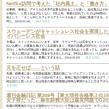
Netflix訪問で考えた「社内風土」と「働き方」
仕事柄、筆者は、アメリカの大手IT企業を訪れることが多い。会社風土はそ
か面白い、と思う点は少なくない。3月上旬、筆者が訪れていたのはNetflixだ
化として、「そこら中にカフェテリアスペースがあり、自由に飲食できる」というも
同じ。(
)
続きを読む
2018.03.26
スウェーデンがキャッシュレス社会を実現した
イバシーレス社会
今週は、ストックホルムにいます。近年、スウェーデンは完全なキャッシュレ
払いお断り」の看板を掲げている店舗も多く、現金の流通はGDPのたった1.
20％）。街中のATMは続々撤去され、仮に現金を支払おうと思っても、お釣
く、住人に聞けば、最後に現金を引き出したのは、5年以上前だという人が大
キャッシュレス社会は、表層にすぎません。(
)
続きを読む
2018.03.26
元を正せば……という話
先週、総務省に近い与党国会議員に電波行政についてヒアリングをしていたと
けようとしている……という話が出てきた。単純に免許の価格を引き上げて、
純な話だと思ったが、実は現在の免許更新額は特殊な事情のもとに引き下げら
きを読む
週刊金融日記 第309号【東大現役合格率上位1
女子校だった、麻生財務大臣は森友問題でG20
先週の関東地方ではスギ花粉がピークだという予報があったので、ケアンズに