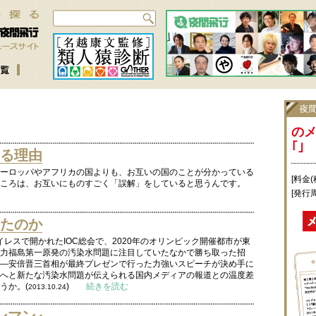
の
｢｣
る理由
ーロッパやアフリカの国よりも、お互いの国のことが分かっている
[料金(
ころは、お互いにものすごく「誤解」をしていると思うんです。
[発行
たのか
イレスで開かれたIOC総会で、2020年のオリンピック開催都市が東
力福島第一原発の汚染水問題に注目していたなかで勝ち取った招
―安倍晋三首相が最終プレゼンで行った力強いスピーチが決め手に
へと新たな汚染水問題が伝えられる国内メディアの報道との温度差
うか。(
)
続きを読む
2013.10.24