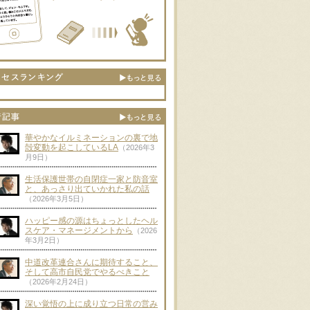
華やかなイルミネーションの裏で地
殻変動を起こしているLA
（2026年3
月9日）
生活保護世帯の自閉症一家と防音室
と、あっさり出ていかれた私の話
（2026年3月5日）
ハッピー感の源はちょっとしたヘル
スケア・マネージメントから
（2026
年3月2日）
中道改革連合さんに期待すること、
そして高市自民党でやるべきこと
（2026年2月24日）
深い覚悟の上に成り立つ日常の営み