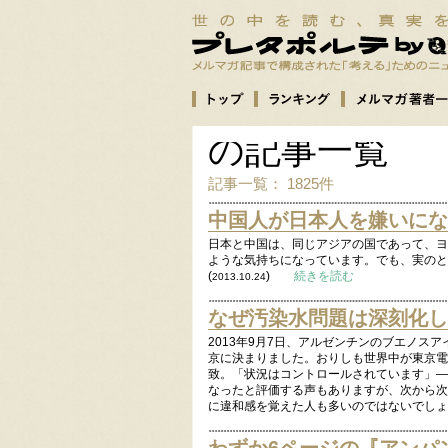
の記事一覧
記事一覧： 1825件
中国人が日本人を嫌いにな
日本と中国は、同じアジアの国であって、ヨ
ような気持ちになっています。でも、実のと
(
)
続きを読む
2013.10.24
なぜ汚染水問題は深刻化し
2013年9月7日、アルゼンチンのブエノスア
京に決まりました。おりしも世界中が東京電
致。「状況はコントロールされています」―
なったと評価する声もありますが、次から次
に違和感を覚えた人も多いのではないでしょ