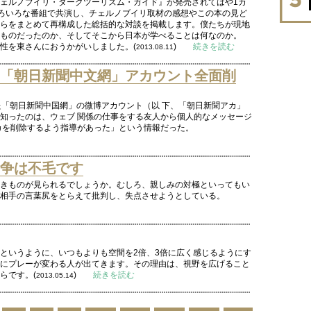
ェルノブイリ・ダークツーリズム・ガイド』が発売されてはや1カ
といろいろな番組で共演し、チェルノブイリ取材の感想やこの本の見ど
らをまとめて再構成した総括的な対談を掲載します。僕たちが現地
ものだったのか、そしてそこから日本が学べることは何なのか。
性を東さんにおうかがいしました。(
)
続きを読む
2013.08.11
「朝日新聞中文網」アカウント全面削
た「朝日新聞中国網」の微博アカウント（以 下、「朝日新聞アカ」
知ったのは、ウェブ 関係の仕事をする友人から個人的なメッセージ
カを削除するよう指導があった」という情報だった。
争は不毛です
きものが見られるでしょうか。むしろ、親しみの対極といってもい
相手の言葉尻をとらえて批判し、失点させようとしている。
というように、いつもよりも空間を2倍、3倍に広く感じるようにす
にプレーが変わる人が出てきます。その理由は、視野を広げること
らです。(
)
続きを読む
2013.05.14