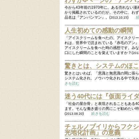
わずか6ページの『アンパ
今から43年前の1970年に、ある売れない
かり掲載されているのだが、その中に、わず
品名は『アンパンマン』。(
)
2013.10.15
人生初めての感動の瞬間
「アイスクリームを食べたの。アイスクリー
れは、世界中で読まれている『赤毛のアン』
アイスクリームを食べた時の感想です。みな
口にした瞬間のことを覚えていますか？(
201
驚きとは、システムのほこ
驚きとはいわば、「意識と無意識の間に張ら
システム化され、ノウハウ化される中で失わ
きを読む
迷う40代には『仮面ライ
「社会の屋台骨」と表現されることもある4
ます。そんな働き盛りの男にこそ勧めたい特
(
)
続きを読む
2013.08.20
チェルノブイリからフクシ
光地化計画」の意義