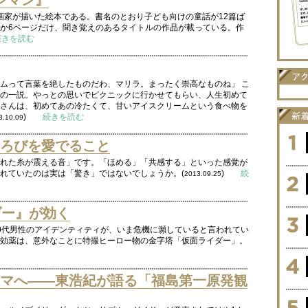
ンマン』
漫画家が描いた絵本である。書名のとおり子ども向けの童話が12篇ば
か6ページだけ、聞き覚えのあるタイトルの作品が載っている。作
続きを読む
ムって言葉を絶したものだわ、マリラ。まったく崇高なものね」 こ
の一説。やっとの思いでピクニックに行かせてもらい、人生初めて
さんは、初めてあの冷たくて、甘いアイスクリームという食べ物を
)
続きを読む
3.10.09
ろびを愛でること
れた糸が震える音」です。「ほめる」「共感する」といった感覚が
れていたのは実は「驚き」ではないでしょうか。(
)
続
2013.09.25
ダー』が効く
0代男性のアイデンティティが、いま危機に瀕していると言われてい
効薬は、意外なことに特撮ヒーロー物の金字塔「仮面ライダー」。
マへ――東浩紀が語る「福島第一原発観