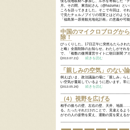
僕も現地取材へ参加し、ルポを寄稿した『チ
月。その間、東浩紀さん（@hazuma）
ころを語ってきました。そこで今回は、それ
で見たチェルノブイリの現実とはどのような
「福島第一原発観光地化計画」の意義や可能
中国のマイクロブログから
除！
びっくりした。17日正午に突然もたらされ
と略）全面削除のお知らせ。わたしがそれを
で、「複数の微博運営サイトに朝日新聞 ア
(
)
続きを読む
2013.07.21
「親しみの空気」のない論
例えばいま、政治議論の場に「親しみ」らし
い空気が蔓延しているように思います。常に
(
)
続きを読む
2013.05.26
（4）視野を広げる
相手の後ろの壁、左右の壁、天井、地面……
る。たったそれだけのことで、見違えるよう
がその人の姿勢を変え、運動の質を変えるか