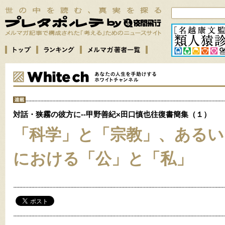
対話・狭霧の彼方に--甲野善紀×田口慎也往復書簡集（１）
「科学」と「宗教」、あるい
における「公」と「私」