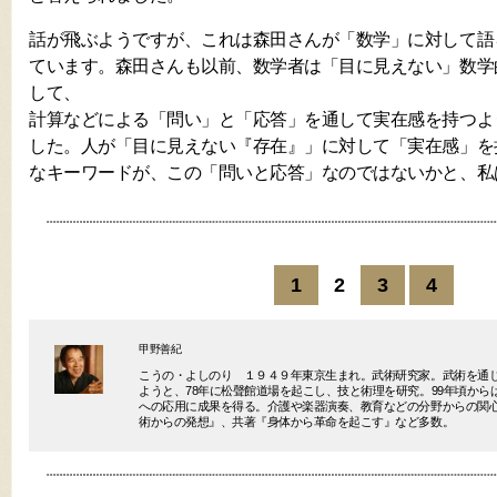
話が飛ぶようですが、これは森田さんが「数学」に対して語
ています。森田さんも以前、数学者は「目に見えない」数学
して、
計算などによる「問い」と「応答」を通して実在感を持つよ
した。人が「目に見えない『存在』」に対して「実在感」を
なキーワードが、この「問いと応答」なのではないかと、私
1
2
3
4
甲野善紀
こうの・よしのり １９４９年東京生まれ。武術研究家。武術を通
ようと、78年に松聲館道場を起こし、技と術理を研究。99年頃か
への応用に成果を得る。介護や楽器演奏、教育などの分野からの関
術からの発想』、共著『身体から革命を起こす』など多数。