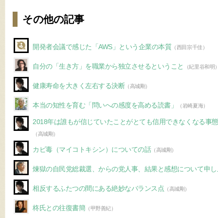
その他の記事
開発者会議で感じた「AWS」という企業の本質
（西田宗千佳）
自分の「生き方」を職業から独立させるということ
（紀里谷和明
健康寿命を大きく左右する決断
（高城剛）
本当の知性を育む「問いへの感度を高める読書」
（岩崎夏海）
2018年は誰もが信じていたことがとても信用できなくなる事
（高城剛）
カビ毒（マイコトキシン）についての話
（高城剛）
煉獄の自民党総裁選、からの党人事、結果と感想について申し
相反するふたつの間にある絶妙なバランス点
（高城剛）
柊氏との往復書簡
（甲野善紀）