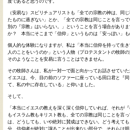
度であると思うのです。
（安易な）スピリチュアリストも「全ての宗教の神は、同じ
たものに過ぎない」とか、「全ての宗教は同じことを言って
別の『宗教』はいらない。」ということを言う場合がありま
か？ 本当にそこまで「信仰」というものは「安っぽい」も
個人的な体験になりますが、私は「本当に信仰を持って生き
人のことをいうのか」という人物（プロテスタントの牧師の
そのようなことを安易に言うことはできません。
その牧師さんは、私が一対一で面と向かってお話させていた
イエスは、今、目の前のソファーに座っている田口君と『同
て、私の中に存在している」と仰いました。
そして、
「本当にイエスの教えを深く深く信仰していれば、それが『
もイスラム教もキリスト教も、全ての宗教は同じことを言っ
は、どうしても、いや絶対に賛成はできない。どう考えても
分、信仰者が絶対に譲ることが出来ない部分で、それらは明