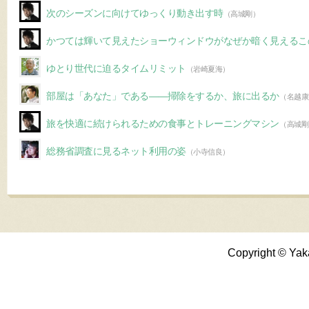
次のシーズンに向けてゆっくり動き出す時
（高城剛）
かつては輝いて見えたショーウィンドウがなぜか暗く見えるこ
ゆとり世代に迫るタイムリミット
（岩崎夏海）
部屋は「あなた」である――掃除をするか、旅に出るか
（名越康
旅を快適に続けられるための食事とトレーニングマシン
（高城剛
総務省調査に見るネット利用の姿
（小寺信良）
Copyright © Yak